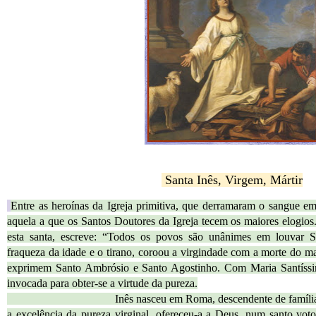
Santa Inês, Virgem, Mártir
Entre as heroínas da Igreja primitiva, que derramaram o sangue e
aquela a que os Santos Doutores da Igreja tecem os maiores elogios
esta santa, escreve: “Todos os povos são unânimes em louvar S
fraqueza da idade e o tirano, coroou a virgindade com a morte do m
exprimem Santo Ambrósio e Santo Agostinho. Com Maria Santíssim
invocada para obter-se a virtude da pureza.
Inês nasceu em Roma, descendente de família nobre.
a excelência da pureza virginal, ofereceu-a a Deus, num santo vot