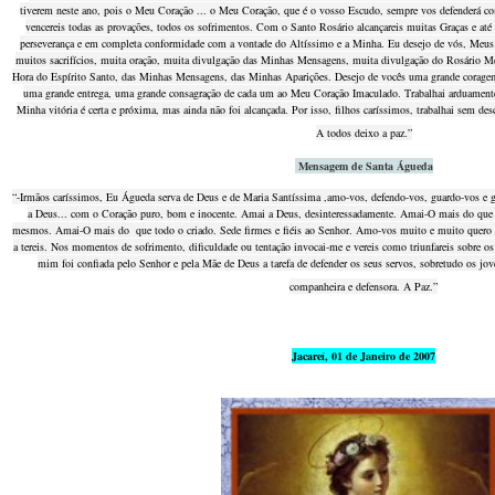
tiverem neste ano, pois o Meu Coração ... o Meu Coração, que é o vosso Escudo, sempre vos defenderá c
vencereis todas as provações, todos os sofrimentos. Com o Santo Rosário alcançareis muitas Graças e at
perseverança e em completa conformidade com a vontade do Altíssimo e a Minha. Eu desejo de vós, Meus f
muitos sacrifícios, muita oração, muita divulgação das Minhas Mensagens, muita divulgação do Rosário Me
Hora do Espírito Santo, das Minhas Mensagens, das Minhas Aparições. Desejo de vocês uma grande corage
uma grande entrega, uma grande consagração de cada um ao Meu Coração Imaculado. Trabalhai arduamen
Minha vitória é certa e próxima, mas ainda não foi alcançada. Por isso, filhos caríssimos, trabalhai sem d
A todos deixo a paz.”
Mensagem de Santa Águeda
“-Irmãos caríssimos, Eu Águeda serva de Deus e de Maria Santíssima ,amo-vos, defendo-vos, guardo-vos e gu
a Deus... com o Coração puro, bom e inocente. Amai a Deus, desinteressadamente. Amai-O mais do que
mesmos. Amai-O mais do que todo o criado. Sede firmes e fiéis ao Senhor. Amo-vos muito e muito quero a
a tereis. Nos momentos de sofrimento, dificuldade ou tentação invocai-me e vereis como triunfareis sobre os 
mim foi confiada pelo Senhor e pela Mãe de Deus a tarefa de defender os seus servos, sobretudo os jov
companheira e defensora. A Paz.”
Jacareí, 01 de Janeiro de 2007