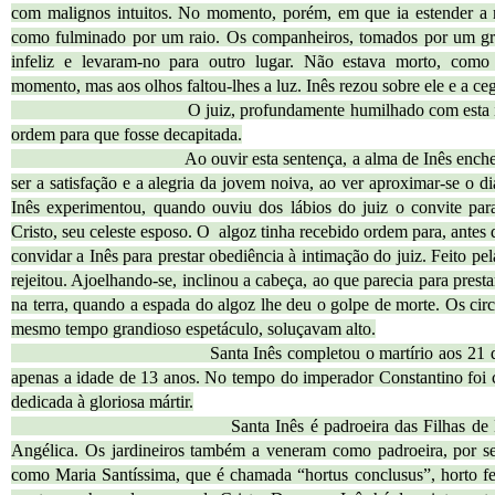
com malignos intuitos. No momento, porém, em que ia estender a mã
como fulminado por um raio. Os companheiros, tomados por um gra
infeliz e levaram-no para outro lugar. Não estava morto, como
momento, mas aos olhos faltou-lhes a luz. Inês rezou sobre ele e a ce
O juiz, profundamente humilhado com esta inesperad
ordem para que fosse decapitada.
Ao ouvir esta sentença, a alma de Inês encheu-se de
ser a satisfação e a alegria da jovem noiva, ao ver aproximar-se o d
Inês experimentou, quando ouviu dos lábios do juiz o convite par
Cristo, seu celeste esposo. O algoz tinha recebido ordem para, antes 
convidar a Inês para prestar obediência à intimação do juiz. Feito pe
rejeitou. Ajoelhando-se, inclinou a cabeça, ao que parecia para prest
na terra, quando a espada do algoz lhe deu o golpe de morte. Os circu
mesmo tempo grandioso espetáculo, soluçavam alto.
Santa Inês completou o martírio aos 21 de janeir
apenas a idade de 13 anos. No tempo do imperador Constantino foi
dedicada à gloriosa mártir.
Santa Inês é padroeira das Filhas de Maria, p
Angélica. Os jardineiros também a veneram como padroeira, por se
como Maria Santíssima, que é chamada “hortus conclusus”, horto fe