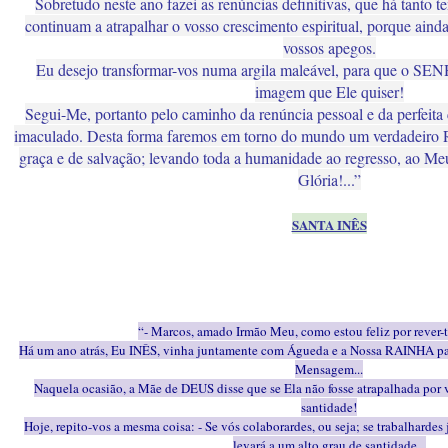
Sobretudo neste ano fazei as renúncias definitivas, que há tanto te
continuam a atrapalhar o vosso crescimento espiritual, porque aind
vossos apegos.
Eu desejo transformar-vos numa argila maleável, para que o SE
imagem que Ele quiser!
Segui-Me, portanto pelo caminho da renúncia pessoal e da perfei
imaculado. Desta forma faremos em torno do mundo um verdadeiro Ro
graça e de salvação; levando toda a humanidade ao regresso, ao Meu 
Glória!...”
SANTA INÊS
“- Marcos, amado Irmão Meu, como estou feliz por rever-
Há um ano atrás, Eu INÊS, vinha juntamente com Águeda e a Nossa RAINHA para
Mensagem...
Naquela ocasião, a Mãe de DEUS disse que se Ela não fosse atrapalhada por v
santidade!
Hoje, repito-vos a mesma coisa: - Se vós colaborardes, ou seja; se trabalhard
levará a um alto grau de santidade...