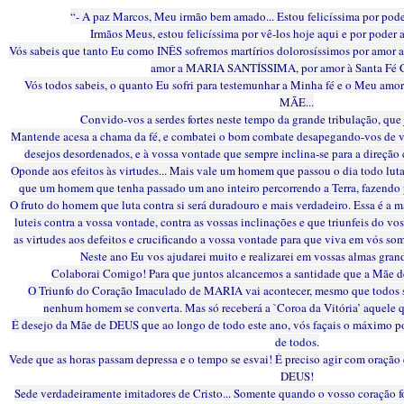
“- A paz Marcos, Meu irmão bem amado... Estou felicíssima por pode
Irmãos Meus, estou felicíssima por vê-los hoje aqui e por poder 
Vós sabeis que tanto Eu como INÊS sofremos martírios dolorosíssimos por am
amor a MARIA SANTÍSSIMA, por amor à Santa Fé C
Vós todos sabeis, o quanto Eu sofri para testemunhar a Minha fé e o Meu a
MÃE...
Convido-vos a serdes fortes neste tempo da grande tribulação, que 
Mantende acesa a chama da fé, e combatei o bom combate desapegando-vos de 
desejos desordenados, e à vossa vontade que sempre inclina-se para a direçã
Oponde aos efeitos às virtudes... Mais vale um homem que passou o dia todo luta
que um homem que tenha passado um ano inteiro percorrendo a Terra, fazendo
O fruto do homem que luta contra si será duradouro e mais verdadeiro. Essa é a
luteis contra a vossa vontade, contra as vossas inclinações e que triunfeis do 
as virtudes aos defeitos e crucificando a vossa vontade para que viva em vós 
Neste ano Eu vos ajudarei muito e realizarei em vossas almas gran
Colaborai Comigo! Para que juntos alcancemos a santidade que a Mãe d
O Triunfo do Coração Imaculado de MARIA vai acontecer, mesmo que todos s
nenhum homem se converta. Mas só receberá a `Coroa da Vitória’ aquele 
É desejo da Mãe de DEUS que ao longo de todo este ano, vós façais o máximo p
de todos.
Vede que as horas passam depressa e o tempo se esvai! É preciso agir com oração e 
DEUS!
Sede verdadeiramente imitadores de Cristo... Somente quando o vosso coração f