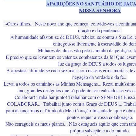
APARIÇÕES NO SANTUÁRIO DE JACA
NOSSA SENHORA
“-Caros filhos... Neste novo ano que começa, convido-vos a continua
oração e da penitência.
A humanidade afastou-se de DEUS, rebelou-se contra a Sua Lei d
entregou-se livremente à escravidão do de
Milhares de almas vão pelo caminho da perdição, to
É preciso que se levantem os valentes combatentes da fé! Que levem
luz da graça de DEUS a todos os lugares!
A apostasia difunde-se cada vez mais com os seus erros mortais, le
negação da verdade e da fé...
Levai a todos os caminhos as Minhas Mensagens... Rezai muitíssimo
ano, grandes desígnios que só poderão ser realizados se vós c
Colaborar! Trabalhar junto! Trabalhar com o SENHOR! É isso qu
COLABORAR... Trabalhai junto com a Graça de DEUS!... Trabal
para alcançarmos o Triunfo do Meu Coração Imaculado, que é obr
pontos requer a vossa colaboração.
Não estragueis os meus planos... Não estragueis aquilo que com tant
própria salvação e a do mundo.