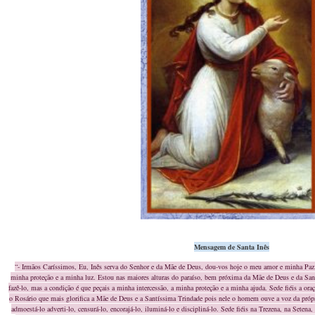
Mensagem de Santa Inês
“- Irmãos Caríssimos, Eu, Inês serva do Senhor e da Mãe de Deus, dou-vos hoje o meu amor e minha Paz
minha proteção e a minha luz. Estou nas maiores alturas do paraíso, bem próxima da Mãe de Deus e da San
fazê-lo, mas a condição é que peçais a minha intercessão, a minha proteção e a minha ajuda. Sede fiéis a or
o Rosário que mais glorifica a Mãe de Deus e a Santíssima Trindade pois nele o homem ouve a voz da próp
admoestá-lo adverti-lo, censurá-lo, encorajá-lo, iluminá-lo e discipliná-lo. Sede fiéis na Trezena, na Seten