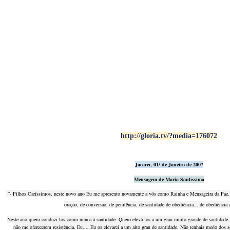
http://gloria.tv/?media=176072
Jacareí, 01/ de Janeiro de 2007
Mensagem de Maria Santíssima
“- Filhos Caríssimos, neste novo ano Eu me apresento novamente a vós como Rainha e Mensageira da Paz. C
oração, de conversão, de penitência, de santidade de obediência... de obediênci
Neste ano quero conduzi-los como nunca à santidade. Quero elevá-los a um grau muito grande de santidade.
não me oferecerem resistência, Eu..., Eu os elevarei a um alto grau de santidade. Não tenhais medo dos 