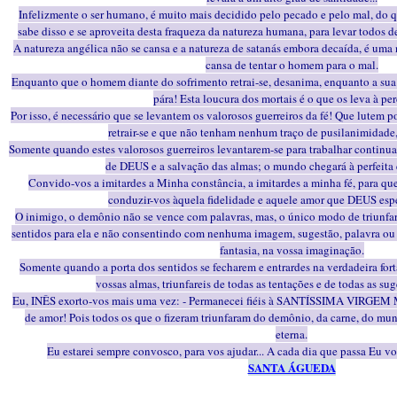
Infelizmente o ser humano, é muito mais decidido pelo pecado e pelo mal, do q
sabe disso e se aproveita desta fraqueza da natureza humana, para levar todos 
A natureza angélica não se cansa e a natureza de satanás embora decaída, é uma 
cansa de tentar o homem para o mal.
Enquanto que o homem diante do sofrimento retrai-se, desanima, enquanto a sua v
pára! Esta loucura dos mortais é o que os leva à per
Por isso, é necessário que se levantem os valorosos guerreiros da fé! Que lutem p
retrair-se e que não tenham nenhum traço de pusilanimidade,
Somente quando estes valorosos guerreiros levantarem-se para trabalhar continu
de DEUS e a salvação das almas; o mundo chegará à perfeita 
Convido-vos a imitardes a Minha constância, a imitardes a minha fé, para q
conduzir-vos àquela fidelidade e aquele amor que DEUS espe
O inimigo, o demônio não se vence com palavras, mas, o único modo de triunfar 
sentidos para ela e não consentindo com nenhuma imagem, sugestão, palavra ou 
fantasia, na vossa imaginação.
Somente quando a porta dos sentidos se fecharem e entrardes na verdadeira fortal
vossas almas, triunfareis de todas as tentações e de todas as s
Eu, INÊS exorto-vos mais uma vez: - Permanecei fiéis à SANTÍSSIMA VIRGEM 
de amor! Pois todos os que o fizeram triunfaram do demônio, da carne, do m
eterna.
Eu estarei sempre convosco, para vos ajudar... A cada dia que passa Eu v
SANTA ÁGUEDA