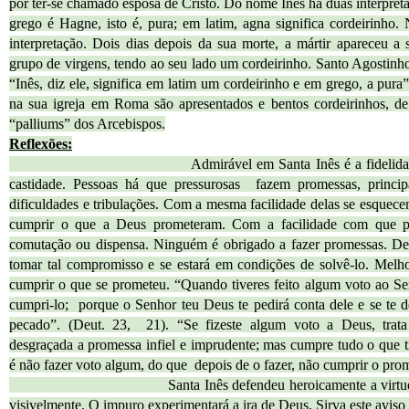
por ter-se chamado esposa de Cristo. Do nome Inês há duas interpretaç
grego é Hagne, isto é, pura; em latim, agna significa cordeirinho. 
interpretação. Dois dias depois da sua morte, a mártir apareceu 
grupo de virgens, tendo ao seu lado um cordeirinho. Santo Agostinho
“Inês, diz ele, significa em latim um cordeirinho e em grego, a pura”
na sua igreja em Roma são apresentados e bentos cordeirinhos, de
“palliums” dos Arcebispos.
Reflexões:
Admirável em Santa Inês é a fidelidade com 
castidade. Pessoas há que pressurosas fazem promessas, princ
dificuldades e tribulações. Com a mesma facilidade delas se esqu
cumprir o que a Deus prometeram. Com a facilidade com que p
comutação ou dispensa. Ninguém é obrigado a fazer promessas. De
tomar tal compromisso e se estará em condições de solvê-lo. Melh
cumprir o que se prometeu. “Quando tiveres feito algum voto ao Se
cumpri-lo; porque o Senhor teu Deus te pedirá conta dele e se te 
pecado”. (Deut. 23, 21). “Se fizeste algum voto a Deus, trata
desgraçada a promessa infiel e imprudente; mas cumpre tudo o que 
é não fazer voto algum, do que depois de o fazer, não cumprir o prome
Santa Inês defendeu heroicamente a virtude da pu
visivelmente. O impuro experimentará a ira de Deus. Sirva este aviso 