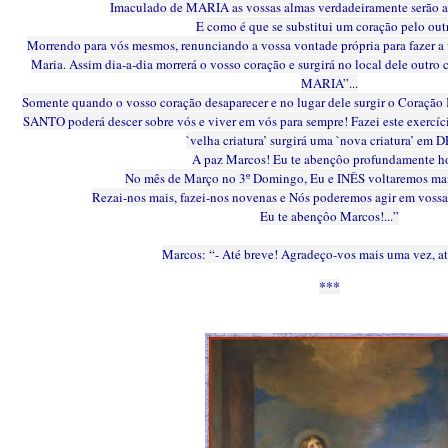
Imaculado de MARIA as vossas almas verdadeiramente serão 
E como é que se substitui um coração pelo out
Morrendo para vós mesmos, renunciando a vossa vontade própria para fazer 
Maria. Assim dia-a-dia morrerá o vosso coração e surgirá no local dele outr
MARIA”...
Somente quando o vosso coração desaparecer e no lugar dele surgir o Coraç
SANTO poderá descer sobre vós e viver em vós para sempre! Fazei este exercíci
`velha criatura’ surgirá uma `nova criatura’ em 
A paz Marcos! Eu te abençôo profundamente h
No mês de Março no 3º Domingo, Eu e INÊS voltaremos mai
Rezai-nos mais, fazei-nos novenas e Nós poderemos agir em vossa 
Eu te abençôo Marcos!...”
Marcos: “- Até breve! Agradeço-vos mais uma vez, at
***