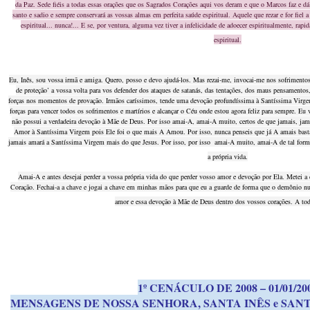
da Paz. Sede fiéis a todas essas orações que os Sagrados Corações aqui vos deram e que o Marcos faz e dá 
santo e sadio e sempre conservará as vossas almas em perfeita saúde espiritual. Aquele que rezar e for fiel
espiritual... nunca!... E se, por ventura, alguma vez tiver a infelicidade de adoecer espiritualmente, rap
espiritual.
Eu, Inês, sou vossa irmã e amiga. Quero, posso e devo ajudá-los. Mas rezai-me, invocai-me nos sofrimento
de proteção’ a vossa volta para vos defender dos ataques de satanás, das tentações, dos maus pensamentos
forças nos momentos de provação. Irmãos caríssimos, tende uma devoção profundíssima à Santíssima Virgem
forças para vencer todos os sofrimentos e martírios e alcançar o Céu onde estou agora feliz para sempre. E
não possui a verdadeira devoção à Mãe de Deus. Por isso amai-A, amai-A muito, certos de que jamais, ja
Amor à Santíssima Virgem pois Ele foi o que mais A Amou. Por isso, nunca penseis que já A amais bas
jamais amará a Santíssima Virgem mais do que Jesus. Por isso, por isso amai-A muito, amai-A de tal form
a própria vida.
Amai-A e antes desejai perder a vossa própria vida do que perder vosso amor e devoção por Ela. Metei 
Coração. Fechai-a a chave e jogai a chave em minhas mãos para que eu a guarde de forma que o demônio nunc
amor e essa devoção à Mãe de Deus dentro dos vossos corações. A tod
1º CENÁCULO DE 2008 – 01/01/20
MENSAGENS DE NOSSA SENHORA, SANTA INÊS e SAN