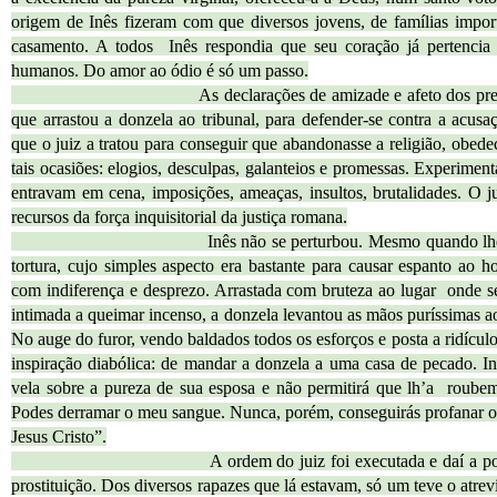
origem de Inês fizeram com que diversos jovens, de famílias imp
casamento. A todos Inês respondia que seu coração já pertencia 
humanos. Do amor ao ódio é só um passo.
As declarações de amizade e afeto dos pretendente
que arrastou a donzela ao tribunal, para defender-se contra a acusa
que o juiz a tratou para conseguir que abandonasse a religião, obe
tais ocasiões: elogios, desculpas, galanteios e promessas. Experimenta
entravam em cena, imposições, ameaças, insultos, brutalidades. O ju
recursos da força inquisitorial da justiça romana.
Inês não se perturbou. Mesmo quando lhe mostra
tortura, cujo simples aspecto era bastante para causar espanto ao 
com indiferença e desprezo. Arrastada com bruteza ao lugar onde 
intimada a queimar incenso, a donzela levantou as mãos puríssimas ao 
No auge do furor, vendo baldados todos os esforços e posta a ridículo
inspiração diabólica: de mandar a donzela a uma casa de pecado. In
vela sobre a pureza de sua esposa e não permitirá que lh’a roubem
Podes derramar o meu sangue. Nunca, porém, conseguirás profanar o
Jesus Cristo”.
A ordem do juiz foi executada e daí a pouco Inês
prostituição. Dos diversos rapazes que lá estavam, só um teve o atre