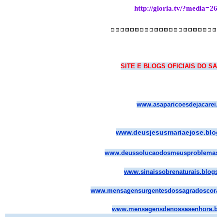
http://gloria.tv/?media=2
SITE E BLOGS OFICIAIS DO S
www.asaparicoesdejacare
www.deusjesusmariaejose.bl
www.deussolucaodosmeusproblemas
www.sinaissobrenaturais.blog
www.mensagensurgentesdossagradoscor
www.mensagensdenossasenhora.b