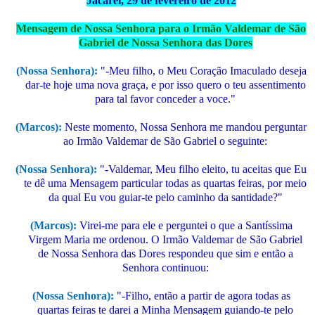
Jacareí, 29 de fevereiro de 2012
Mensagem de Nossa Senhora para o Irmão Valdemar de São
Gabriel de Nossa Senhora das Dores
(Nossa Senhora):
"-Meu filho, o Meu Coração Imaculado deseja
dar-te hoje uma nova graça, e por isso quero o teu assentimento
para tal favor conceder a voce."
(Marcos):
Neste momento, Nossa
Sen
hora me mandou perguntar
ao Irmão Valdemar de São Gabriel o seguinte:
(Nossa Senhora):
"-Valdemar, Meu filho eleito, tu aceitas que Eu
te dê uma Mensagem particular todas as quartas feiras, por meio
da qual Eu vou guiar-te pelo caminho da santidade?"
(Marcos):
Virei-me para ele e perguntei o que a Santíssima
Virgem Maria me ordenou. O Irmão Valdemar de São Gabriel
de Nossa Senhora das Dores respondeu que sim e então a
Senhora continuou:
(Nossa Senhora):
"-Filho, então a partir de agora todas as
quartas feiras te darei a Minha Mensagem guiando-te pelo