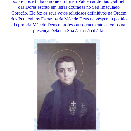
sobre nós e tinha o nome do Irmão Valdemar de São Gabriel
das Dores escrito em letras douradas no Seu Imaculado
Coração. Ele fez os seus votos religiosos definitivos na Ordem
dos Pequeninos Escravos da Mãe de Deus na véspera a pedido
da própria Mãe de Deus e professou solenemente os votos na
presença Dela em Sua Aparição diária.