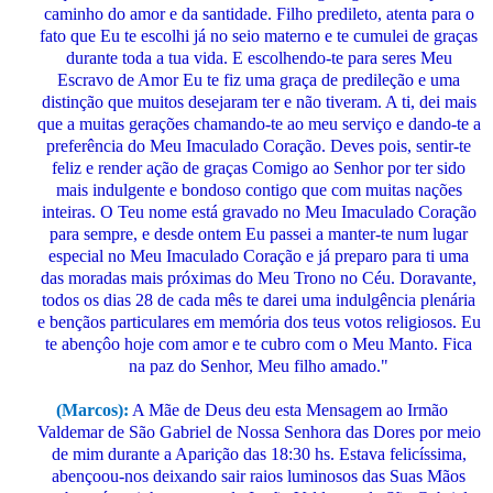
caminho do amor e da santidade. Filho predileto, atenta para o
fato que Eu te escolhi já no seio materno e te cumulei de graças
durante toda a tua vida. E escolhendo-te para seres Meu
Escravo de Amor Eu te fiz uma graça de predileção e uma
distinção que muitos desejaram ter e não tiveram. A ti, dei mais
que a muitas gerações chamando-te ao meu serviço e dando-te a
preferência do Meu Imaculado Coração. Deves pois, sentir-te
feliz e render ação de graças Comigo ao Senhor por ter sido
mais indulgente e bondoso contigo que com muitas nações
inteiras. O Teu nome está gravado no Meu Imaculado Coração
para sempre, e desde ontem Eu passei a manter-te num lugar
especial no Meu Imaculado Coração e já preparo para ti uma
das moradas mais próximas do Meu Trono no Céu. Doravante,
todos os dias 28 de cada mês te darei uma indulgência plenária
e bençãos particulares em memória dos teus votos religiosos. Eu
te abençôo hoje com amor e te cubro com o Meu Manto. Fica
na paz do Senhor, Meu filho amado."
(Marcos):
A Mãe de Deus deu esta Mensagem ao Irmão
Valdemar de São Gabriel de Nossa Senhora das Dores por meio
de mim durante a Aparição das 18:30 hs. Estava felicíssima,
abençoou-nos deixando sair raios luminosos das Suas Mãos