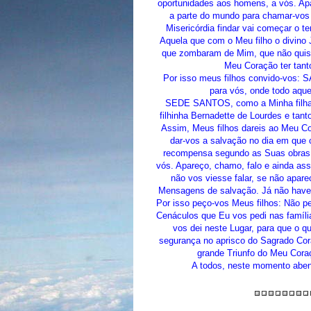
oportunidades aos homens, a vós. Ap
a parte do mundo para chamar-vos
Misericórdia findar vai começar o 
Aquela que com o Meu filho o divino J
que zombaram de Mim, que não quis
Meu Coração ter tant
Por isso meus filhos convido-vos: 
para vós, onde todo aque
SEDE SANTOS, como a Minha filha 
filhinha Bernadette de Lourdes e tan
Assim, Meus filhos dareis ao Meu Co
dar-vos a salvação no dia em que
recompensa segundo as Suas obras.
vós. Apareço, chamo, falo e ainda as
não vos viesse falar, se não apa
Mensagens de salvação. Já não haver
Por isso peço-vos Meus filhos: Não p
Cenáculos que Eu vos pedi nas famíl
vos dei neste Lugar, para que o q
segurança no aprisco do Sagrado Cora
grande Triunfo do Meu Cora
A todos, neste momento ab