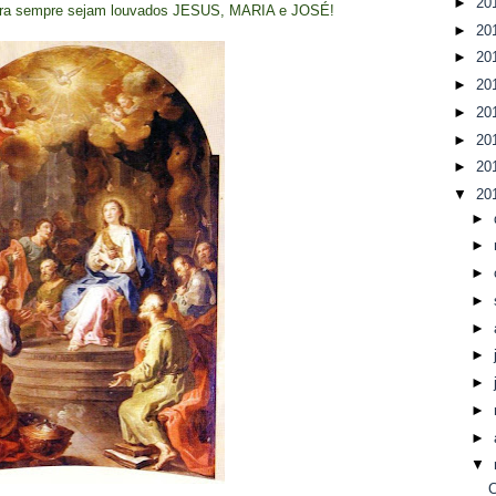
►
20
Para sempre sejam louvados JESUS, MARIA e JOSÉ!
►
20
►
20
►
20
►
20
►
20
►
20
▼
20
►
►
►
►
►
►
►
►
►
▼