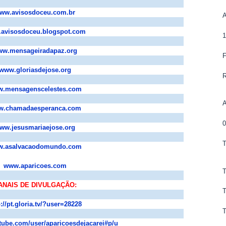
ww.avisosdoceu.com.br
avisosdoceu.blogspot.com
w.mensageiradapaz.org
www.gloriasdejose.org
.mensagenscelestes.com
.chamadaesperanca.com
ww.jesusmariaejose.org
.asalvacaodomundo.com
www.aparicoes.com
T
ANAIS DE DIVULGAÇÃO:
T
p://pt.gloria.tv/?user=28228
T
tube.com/user/aparicoesdejacarei#p/u