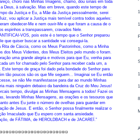
areço, choro nas Minhas Imagens, chamo, dou sinais em toda
 a Deus, à salvação. Mas em breve, quando este tempo de
tempo da Justiça e Eu, a Mãe da Justiça pessoalmente, serei
uiz, vou aplicar a Justiça mais temível contra todos aqueles:
eram obedecer-Me e nem ouvir-Me e que foram a causa de o
1
os espinhos a transpassarem, cravados Nele.
SANTIFICAI-VOS, pois este é o tempo que o Senhor preparou
F
le que quiser buscar a santidade vai consegui-la.
Rita de Cáscia, como os Meus Pastorinhos, como a Minha
tos dos Meus Videntes, dos Meus Eleitos pelo mundo o foram.
ração uma grande alegria e motivos para que Eu, venha para
S
 cada um for chamado pelo Senhor para receber cada um, a
 Este tempo de graça foi dado pela bondade do Senhor para
sim tão poucos são os que Me seguem... Imaginai se Eu então
recesse, se não Me manifestasse para dar ao mundo Minhas
ia mais ninguém debaixo da bandeira da Cruz do Meu Jesus!
ercais tempo, divulgai as Minhas Mensagens a todos! Fazei os
ias, levando Minhas Mensagens, as orações e os tesouros que
uanto antes Eu junte o número de ovelhas para guardar em
ção de Jesus. E então, o Senhor possa finalmente realizar o
ção Imaculado que Eu espero com santa ansiedade.
ençôo, de FÁTIMA, de HEROLDBACH e de JACAREÍ.”