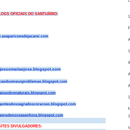
LOGS OFICIAIS DO SANTUÁRIO:
asaparicoesdejacarei.com
esusmariaejose.blogspot.com
caodosmeusproblemas.blogspot.com
aissobrenaturais.blogspot.com
1
ntesdossagradoscoracoes.blogspot.com
ensdenossasenhora.blogspot.com
1
SITES DIVULGADORES: