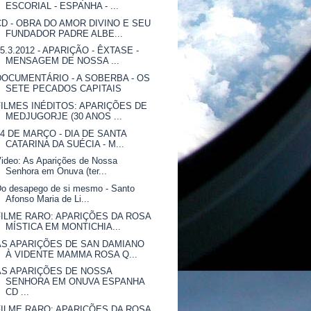
ESCORIAL - ESPANHA - ...
CD - OBRA DO AMOR DIVINO E SEU
FUNDADOR PADRE ALBE...
25.3.2012 - APARIÇÃO - ÊXTASE -
MENSAGEM DE NOSSA ...
DOCUMENTÁRIO - A SOBERBA - OS
SETE PECADOS CAPITAIS
FILMES INÉDITOS: APARIÇÕES DE
MEDJUGORJE (30 ANOS ...
24 DE MARÇO - DIA DE SANTA
CATARINA DA SUÉCIA - M...
ideo: As Aparições de Nossa
Senhora em Onuva (ter...
o desapego de si mesmo - Santo
Afonso Maria de Li...
FILME RARO: APARIÇÕES DA ROSA
MÍSTICA EM MONTICHIA...
AS APARIÇÕES DE SAN DAMIANO
À VIDENTE MAMMA ROSA Q...
AS APARIÇÕES DE NOSSA
SENHORA EM ONUVA ESPANHA
CD ...
FILME RARO: APARIÇÕES DA ROSA