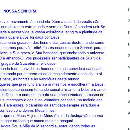
NOSSA SENHORA
ido-vos novamente à santidade. Sem a santidade vocês não
m que deixarem este mundo e sem ela Deus não poderá unir-Se
de a vossa vida, a vossa existência, atingirá a plenitude da
ara a qual ela vos foi dada por Deus.
unicamente gozarem dos bens e das coisas deste mundo como
 mesmos para vós, não! Fostes criados para o Senhor, para o
eza, a Sua graça, a Sua bondade, que enche todo o universo.
 e amando-O, vós pudésseis ser participantes de Sua vida
a graça e da Sua eterna felicidade.
V
undo todo, convidei os homens e ainda convido à santidade,
 chamado por estarem ainda demasiadamente apegados a si
D
bens, às honras e às vanglórias deste mundo.
 aqueles que já renunciaram a si mesmos e escolheram a Deus.
queles que continuam tentando conciliar o amor a Deus e o amor
de Deus e o cumprimento da sua própria vontade; a busca de
us interesses e das suas vontades pessoais, na maioria das
s. Para esses, o caminho da santidade sempre será duro e
or isso convido-vos Meus filhos.
es, que os Meus Anjos, os Meus Anjos da Justiça vão amarrar
e jogar no fogo que nunca mais se apagará...
 Agora Sou a Mãe da Misericórdia, estou dando todas as