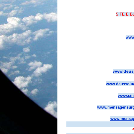
SITE E B
www.
www.deusj
www.deussolu
www.sin
www.mensagensurge
www.mensag