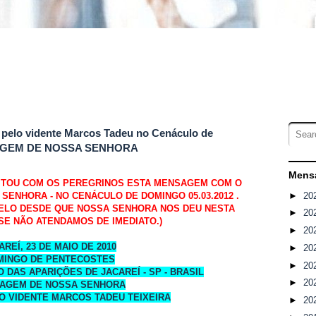
pelo vidente Marcos Tadeu no Cenáculo de
ENSAGEM DE NOSSA SENHORA
Mensa
ITOU COM OS PEREGRINOS ESTA MENSAGEM COM O
►
20
SENHORA - NO CENÁCULO DE DOMINGO 05.03.2012 .
ELO DESDE QUE NOSSA SENHORA NOS DEU NESTA
►
20
E NÃO ATENDAMOS DE IMEDIATO.)
►
20
AREÍ, 23 DE MAIO DE 2010
►
20
MINGO DE PENTECOSTES
►
20
 DAS APARIÇÕES DE JACAREÍ - SP - BRASIL
►
20
AGEM DE NOSSA SENHORA
O VIDENTE MARCOS TADEU TEIXEIRA
►
20