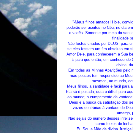
“-Meus filhos amados! Hoje, conv
poderão ser aceitos no Céu, no dia e
a vocês. Somente por meio da santida
finalidade p
Não fostes criados por DEUS, para 
se eles fossem um fim absoluto em si
Amor Dele, para conhecerem a Sua bel
E para que então, em conhecendo-O
divina, d
Em todas as Minhas Aparições pelo m
mas poucos tem respondido ao Meu
mesmos, ao mundo, aos 
Meus filhos, a santidade é fácil para
Ela só é pesada, dura e difícil para a
ao mundo; o cumprimento da vontade 
Deus e a busca da satisfação dos se
vezes contrárias à vontade de Deu
amargo, p
Não sejais do número desses infeliz
como feixes de lenha 
Eu Sou a Mãe da divina Justiça!