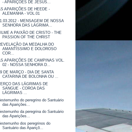
- APARIÇÕES DE JESUS...
AS APARIÇÕES DE HEEDE -
ALEMANHA - VOL.01
11.03.2012 - MENSAGEM DE NOSSA
SENHORA DAS LÁGRIMA...
FILME A PAIXÃO DE CRISTO - THE
PASSION OF THE CHRIST
REVELAÇÃO DA MEDALHA DO
AMANTÍSSIMO E DOLOROSO
COR...
AS APARIÇÕES DE CAMPINAS VOL.
02 - NOSSA SENHORA D...
09 DE MARÇO - DIA DE SANTA
CATARINA DE BOLONHA OU ...
TERÇO DAS LÁGRIMAS DE
SANGUE - COROA DAS
LÁGRIMAS ...
estemunho do peregrino do Santuário
das Aparições...
estemunho da peregrina do Santuário
das Aparições...
estemunho dos peregrinos do
Santuário das Apariçõ...