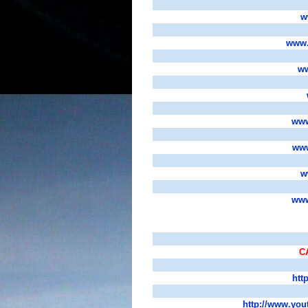
w
www.
ww
www
www
w
www
C
htt
http://www.you