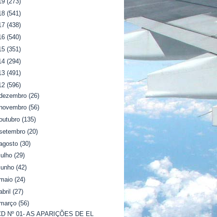
19
(273)
18
(541)
17
(438)
16
(540)
15
(351)
14
(294)
13
(491)
12
(596)
dezembro
(26)
novembro
(56)
outubro
(135)
setembro
(20)
agosto
(30)
julho
(29)
junho
(42)
maio
(24)
abril
(27)
março
(56)
CD Nº 01- AS APARIÇÕES DE EL