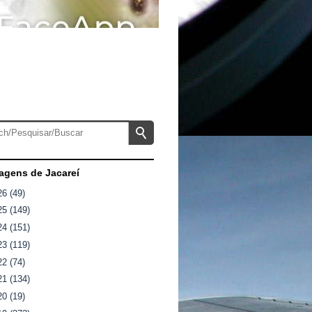
gens de Jacareí
26
(49)
25
(149)
24
(151)
23
(119)
22
(74)
21
(134)
20
(19)