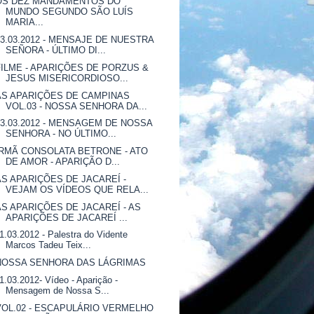
OS DEZ MANDAMENTOS DO
MUNDO SEGUNDO SÃO LUÍS
MARIA...
13.03.2012 - MENSAJE DE NUESTRA
SEÑORA - ÚLTIMO DI...
FILME - APARIÇÕES DE PORZUS &
JESUS MISERICORDIOSO...
AS APARIÇÕES DE CAMPINAS
VOL.03 - NOSSA SENHORA DA...
13.03.2012 - MENSAGEM DE NOSSA
SENHORA - NO ÚLTIMO...
IRMÃ CONSOLATA BETRONE - ATO
DE AMOR - APARIÇÃO D...
AS APARIÇÕES DE JACAREÍ -
VEJAM OS VÍDEOS QUE RELA...
AS APARIÇÕES DE JACAREÍ - AS
APARIÇÕES DE JACAREÍ ...
1.03.2012 - Palestra do Vidente
Marcos Tadeu Teix...
NOSSA SENHORA DAS LÁGRIMAS
1.03.2012- Vídeo - Aparição -
Mensagem de Nossa S...
VOL.02 - ESCAPULÁRIO VERMELHO