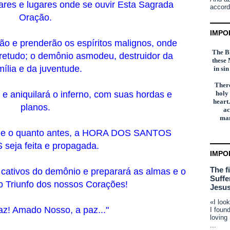
ares e lugares onde se ouvir Esta Sagrada
accord
Oração.
IMPO
ão e prenderão os espíritos malignos, onde
The Bl
bretudo; o demônio asmodeu, destruidor da
these 
mília e da juventude.
in si
There
 aniquilará o inferno, com suas hordas e
holy
heart.
planos.
ac
man
 que o quanto antes, a HORA DOS SANTOS
seja feita e propagada.
IMPO
The f
 cativos do demônio e preparará as almas e o
Suffe
o Triunfo dos nossos Corações!
Jesus
«I loo
az! Amado Nosso, a paz..."
I foun
loving
...