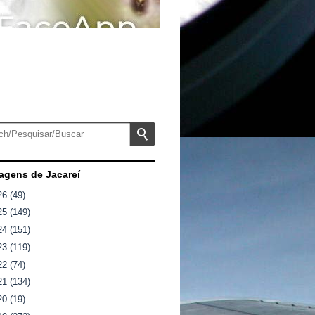
gens de Jacareí
26
(49)
25
(149)
24
(151)
23
(119)
22
(74)
21
(134)
20
(19)