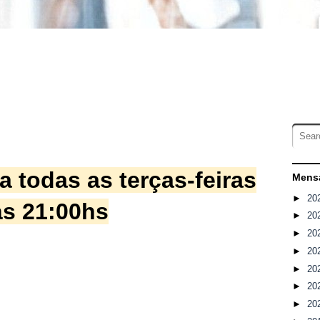
a todas as terças-feiras
Mensa
►
20
ás 21:00hs
►
20
►
20
►
20
►
20
►
20
►
20