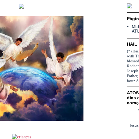
Pági
ME
AT
HAIL
(*) Hai
with T
blesse
Redeem
Joseph,
Father,
hour. 
ATOS 
dias 
coraç
Jesus