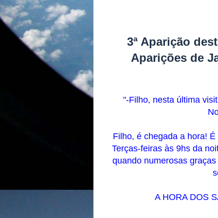
3ª Aparição dest
Aparições de J
"-Filho, nesta última vis
No
Filho, é chegada a hora! 
Terças-feiras às 9hs da n
quando numerosas graças 
s
A HORA DOS SA