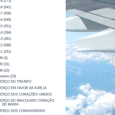
19
(273)
18
(541)
17
(438)
16
(540)
15
(351)
14
(294)
13
(491)
12
(596)
11
(251)
09
(3)
00
(31)
99
(23)
janeiro
(23)
TERÇO DO TRIUNFO
TERÇO EM FAVOR DA IGREJA
TERÇO DOS CORAÇÕES UNIDOS
TERÇO DO IMACULADO CORAÇÃO
DE MARIA
TERÇO DOS CONSAGRADOS