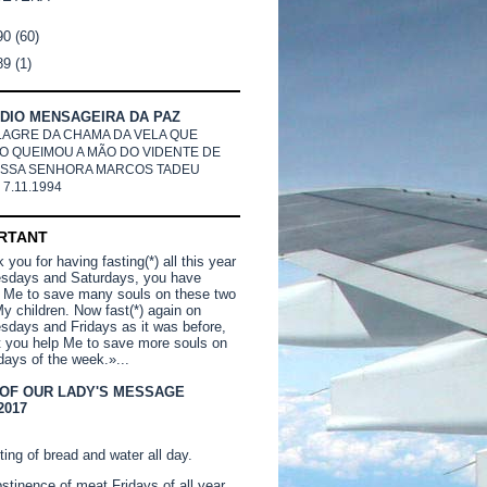
90
(60)
89
(1)
DIO MENSAGEIRA DA PAZ
LAGRE DA CHAMA DA VELA QUE
O QUEIMOU A MÃO DO VIDENTE DE
SSA SENHORA MARCOS TADEU
 7.11.1994
RTANT
you for having fasting(*) all this year
sdays and Saturdays, you have
 Me to save many souls on these two
y children. Now fast(*) again on
days and Fridays as it was before,
t you help Me to save more souls on
days of the week.»...
 OF OUR LADY'S MESSAGE
2017
ting of bread and water all day.
stinence of meat Fridays of all year