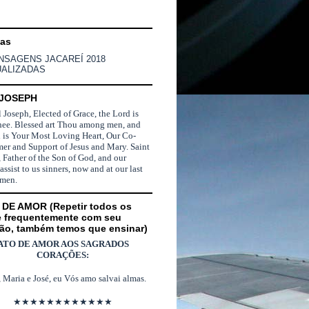
nas
NSAGENS JACAREÍ 2018
UALIZADAS
 JOSEPH
l Joseph, Elected of Grace, the Lord is
hee. Blessed art Thou among men, and
d is Your Most Loving Heart, Our Co-
er and Support of Jesus and Mary. Saint
 Father of the Son of God, and our
 assist to us sinners, now and at our last
Amen.
DE AMOR (Repetir todos os
e frequentemente com seu
ão, também temos que ensinar)
ATO DE AMOR AOS SAGRADOS
CORAÇÕES:
, Maria e José, eu Vós amo salvai almas.
★★★★★★★★★★★★