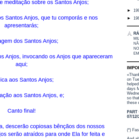
 meditação sobre os Santos Anjos;
►
19
s Santos Anjos, que tu comporás e nos
►
19
apresentarás;
RÁ
MI
gem dos Santos Anjos;
NÃ
NO
EM
s Anjos, invocando os Anjos que apareceram
aqui;
IMPO
«Thank 
ica aos Santos Anjos;
on Tue
helped
days M
Wednes
ção aos Santos Anjos, e;
so tha
these 
Canto final!
PART
07/12/
a, descerão copiosas bênçãos dos nossos
(*) Fas
s serão atraídos para onde Ela for feita e
And ab