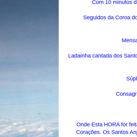
Com 10 minutos de
Seguidos da Coroa do
Mensa
Ladainha cantada dos Santo
Súpl
Consagra
Onde Esta HORA for feit
Corações. Os Santos Anjo