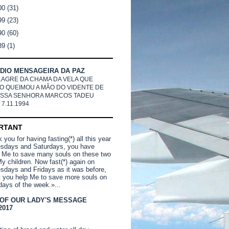
00
(31)
99
(23)
90
(60)
89
(1)
DIO MENSAGEIRA DA PAZ
LAGRE DA CHAMA DA VELA QUE
O QUEIMOU A MÃO DO VIDENTE DE
SSA SENHORA MARCOS TADEU
 7.11.1994
RTANT
you for having fasting(*) all this year
sdays and Saturdays, you have
 Me to save many souls on these two
y children. Now fast(*) again on
days and Fridays as it was before,
t you help Me to save more souls on
days of the week.»...
 OF OUR LADY'S MESSAGE
2017