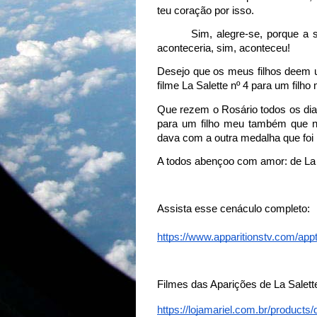
teu coração por isso.
Sim, alegre-se, porque a 
aconteceria, sim, aconteceu!
Desejo que os meus filhos deem 
filme La Salette nº 4 para um filh
Que rezem o Rosário todos os di
para um filho meu também que 
dava com a outra medalha que foi
A todos abençoo com amor: de La S
Assista esse cenáculo completo:
https://www.apparitionstv.com/app
Filmes das Aparições de La Salett
https://lojamariel.com.br/product