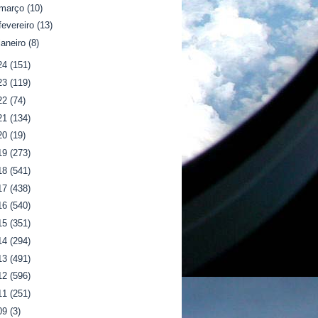
março
(10)
fevereiro
(13)
janeiro
(8)
24
(151)
23
(119)
22
(74)
21
(134)
20
(19)
19
(273)
18
(541)
17
(438)
16
(540)
15
(351)
14
(294)
13
(491)
12
(596)
11
(251)
09
(3)