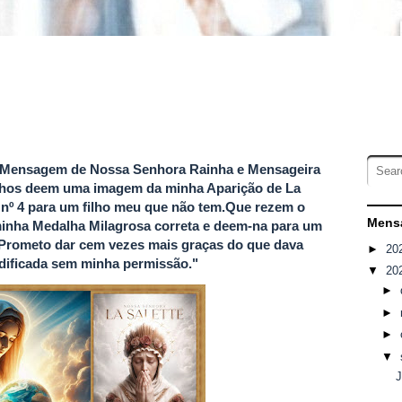
 e Mensagem de Nossa Senhora Rainha e Mensageira
ilhos deem uma imagem da minha Aparição de La
e nº 4 para um filho meu que não tem.Que rezem o
Mensa
minha Medalha Milagrosa correta e deem-na para um
Prometo dar cem vezes mais graças do que dava
►
20
dificada sem minha permissão."
▼
20
►
►
►
▼
J