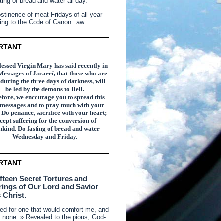
ting of bread and water all day.
stinence of meat Fridays of all year
ing to the Code of Canon Law.
RTANT
essed Virgin Mary has said recently in
Messages of Jacareí, that those who are
n during the three days of darkness, will
be led by the demons to Hell.
fore, we encourage you to spread this
 messages and to pray much with your
 Do penance, sacrifice with your heart;
cept suffering for the conversion of
kind. Do fasting of bread and water
Wednesday and Friday.
RTANT
ifteen Secret Tortures and
rings of Our Lord and Savior
 Christ.
ked for one that would comfort me, and
d none. » Revealed to the pious, God-