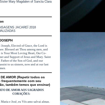
 Sister Mary Magdalen of Sancta Clara
nas
NSAGENS JACAREÍ 2018
UALIZADAS
 JOSEPH
l Joseph, Elected of Grace, the Lord is
hee. Blessed art Thou among men, and
d is Your Most Loving Heart, Our Co-
er and Support of Jesus and Mary. Saint
 Father of the Son of God, and our
 assist to us sinners, now and at our last
Amen.
DE AMOR (Repetir todos os
e frequentemente com seu
ão, também temos que ensinar)
ATO DE AMOR AOS SAGRADOS
CORAÇÕES:
, Maria e José, eu Vós amo salvai almas.