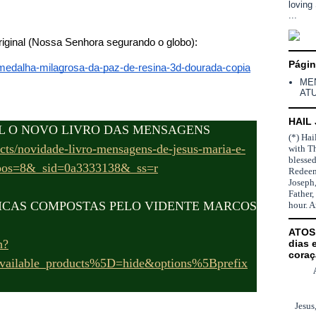
loving
...
iginal (Nossa Senhora segurando o globo):
Pági
s/medalha-milagrosa-da-paz-de-resina-3d-dourada-copia
ME
AT
HAIL
L O NOVO LIVRO DAS MENSAGENS
(*) Hai
ucts/novidade-livro-mensagens-de-jesus-maria-e-
with T
blesse
?_pos=8&_sid=0a3333138&_ss=r
Redeem
Joseph,
Father,
ICAS COMPOSTAS PELO VIDENTE MARCOS
hour. 
ATOS 
h?
dias 
coraç
vailable_products%5D=hide&options%5Bprefix
Jesus