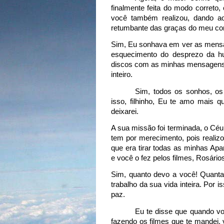
finalmente feita do modo correto,
você também realizou, dando ao
retumbante das graças do meu co
Sim, Eu sonhava em ver as mensag
esquecimento do desprezo da h
discos com as minhas mensagens 
inteiro.
Sim, todos os sonhos, os
isso, filhinho, Eu te amo mais q
deixarei.
A sua missão foi terminada, o Cé
tem por merecimento, pois realiz
que era tirar todas as minhas Ap
e você o fez pelos filmes, Rosári
Sim, quanto devo a você! Quanta
trabalho da sua vida inteira. Por 
paz.
Eu te disse que quando v
fazendo os filmes que te mandei, v