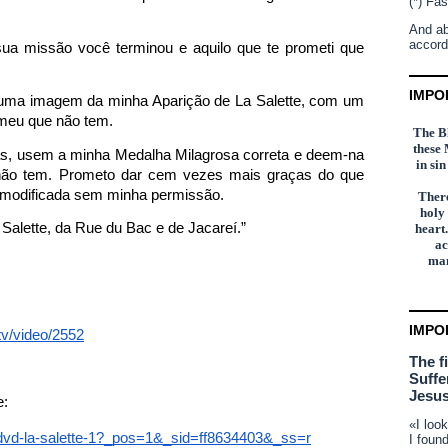
(*) Fas
And ab
accord
sua missão você terminou e aquilo que te prometi que
IMPO
uma imagem da minha Aparição de La Salette, com um
o meu que não tem.
The Bl
these 
as, usem a minha Medalha Milagrosa correta e deem-na
in si
não tem. Prometo dar cem vezes mais graças do
que
 modificada sem minha permissão.
There
holy
alette, da Rue du Bac e de Jacareí.”
heart.
ac
man
IMPO
tv/video/2552
The f
Suffe
Jesus
e:
«I loo
s/dvd-la-salette-1?_pos=1&_sid=ff8634403&_ss=r
I foun