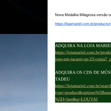
Nova Medalha Milagrosa versão or
https://lojamariel.com.br/product
ADQUIRA NA LOJA MARIE
https://lojamariel.com.br/prod
jose-em-jacarei-sp-23-copia
ADQUIRA OS CDS DE MÚS
TADEU
https://lojamariel.com.br/searc
type=product&options%5Buna
%5D=last&q=LOUVAI