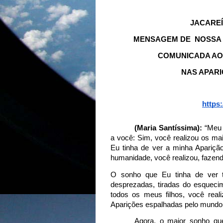
JACAREÍ
MENSAGEM DE NOSSA 
COMUNICADA AO 
NAS APARI
https
(Maria Santíssima):
“
Meu 
a você: Sim, você realizou os m
Eu tinha de ver a minha Apariçã
humanidade, você realizou, fazend
O sonho que Eu tinha de ver t
desprezadas, tiradas do esquec
todos os meus filhos, você rea
Aparições espalhadas pelo mundo
Agora, o maior sonho qu