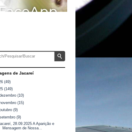
gens de Jacareí
26
(49)
25
(149)
dezembro
(10)
novembro
(15)
outubro
(9)
setembro
(9)
acareí, 28.09.2025 A Aparição e
Mensagem de Nossa...