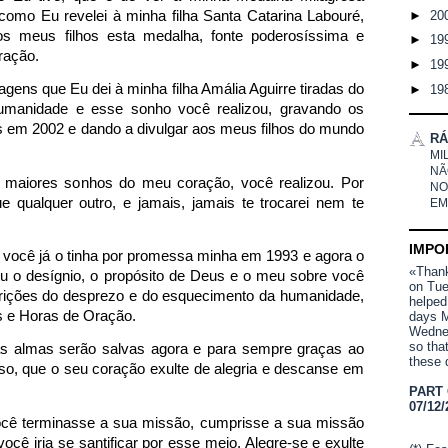
►
20
 como Eu revelei à minha filha Santa Catarina Labouré,
s meus filhos esta medalha, fonte poderosíssima e
►
19
ração.
►
19
ens que Eu dei à minha filha Amália Aguirre tiradas do
►
19
umanidade e esse sonho você realizou, gravando os
em 2002 e dando a divulgar aos meus filhos do mundo
RÁ
MI
NÃ
 maiores sonhos do meu coração, você realizou. Por
NO
ue qualquer outro, e jamais, jamais te trocarei nem te
EM
IMPO
u você já o tinha por promessa minha em 1993 e agora o
«Thank 
ou o desígnio, o propósito de Deus e o meu sobre você
on Tue
arições do desprezo e do esquecimento da humanidade,
helped
os e Horas de Oração.
days M
Wednes
so tha
s almas serão salvas agora e para sempre graças ao
these 
isso, que o seu coração exulte de alegria e descanse em
PART
07/12/
ocê terminasse a sua missão, cumprisse a sua missão
ocê iria se santificar por esse meio. Alegre-se e exulte