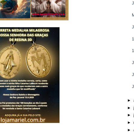
J
J
1
1
J
J
J
►
►
►
►
►