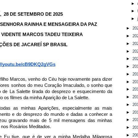
►
►
, 28 DE SETEMBRO DE 2025
►
SENHORA RAINHA E MENSAGEIRA DA PAZ
►
20
VIDENTE MARCOS TADEU TEIXEIRA
►
20
►
20
ÇÕES DE JACAREÍ SP BRASIL
►
20
►
20
://youtu.be/cB9DKQ2gVGs
►
20
►
20
filho Marcos, venho do Céu hoje novamente para dizer
►
20
aiores sonhos do meu Coração Imaculado, o sonho que
►
20
o de La Salette tirada do desprezo e esquecimento da
►
20
o os filmes da minha Aparição de La Salette.
►
20
odas as minhas Aparições, especialmente as mais
►
20
imento e do desprezo do mundo e dadas a conhecer a
►
20
lizou gravando mais de 5 mil mensagens das minhas
 nos Rosários Meditados.
►
20
►
20
e Eu tive, que é de ver a minha Medalha Milagrosa