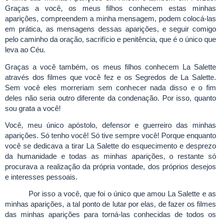
Graças a você, os meus filhos conhecem estas minhas
aparições, compreendem a minha mensagem, podem colocá-las
em prática, as mensagens dessas aparições, e seguir comigo
pelo caminho da oração, sacrifício e penitência, que é o único que
leva ao Céu.
Graças a você também, os meus filhos conhecem La Salette
através dos filmes que você fez e os Segredos de La Salette.
Sem você eles morreriam sem conhecer nada disso e o fim
deles não seria outro diferente da condenação. Por isso, quanto
sou grata a você!
Você, meu único apóstolo, defensor e guerreiro das minhas
aparições. Só tenho você!
Só tive sempre você! Porque enquanto
você se dedicava a tirar La Salette do esquecimento e desprezo
da humanidade e todas as minhas aparições, o restante só
procurava a realização da própria vontade, dos próprios desejos
e interesses pessoais.
Por isso a você, que foi o único que amou La Salette e as
minhas aparições, a tal ponto de lutar por elas, de fazer os filmes
das minhas aparições para torná-las conhecidas de todos os