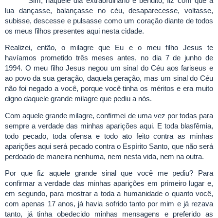
Sim, naquele dia extraordinário e bendito, fiz com que a
lua dançasse, balançasse no céu, desaparecesse, voltasse,
subisse, descesse e pulsasse como um coração diante de todos
os meus filhos presentes aqui nesta cidade.
Realizei, então, o milagre que Eu e o meu filho Jesus te
havíamos prometido três meses antes, no dia 7 de junho de
1994. O meu filho Jesus negou um sinal do Céu aos fariseus e
ao povo da sua geração, daquela geração, mas um sinal do Céu
não foi negado a você, porque você tinha os méritos e era muito
digno daquele grande milagre que pediu a nós.
Com aquele grande milagre, confirmei de uma vez por todas para
sempre a verdade das minhas aparições aqui. E toda blasfêmia,
todo pecado, toda ofensa e todo ato feito contra as minhas
aparições aqui será pecado contra o Espírito Santo, que não será
perdoado de maneira nenhuma, nem nesta vida, nem na outra.
Por que fiz aquele grande sinal que você me pediu? Para
confirmar a verdade das minhas aparições em primeiro lugar e,
em segundo, para mostrar a toda a humanidade o quanto você,
com apenas 17 anos, já havia sofrido tanto por mim e já rezava
tanto, já tinha obedecido minhas mensagens e preferido as