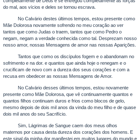
completamente de Deus e se entregou completamente às forças
do mal, aos vícios e deles se tornou escrava.
No Calvário destes últimos tempos, estou presente como
Mãe Dolorosa novamente sofrendo no meu coração ao ver
tantos que como Judas o traem, tantos que como Pedro o
negam, negam a verdade conhecida como tal. Desprezam nosso
nosso amor, nossas Mensagens de amor nas nossas Aparições.
Tantos que como os discípulos fogem e o abandonam no
sofrimento e na dor. e quantos que ainda hoje o renegam e o
crucificam de novo com a dureza dos seus corações e com a
recusa em obedecer as nossas Mensagens de Amor.
No Calvário desses últimos tempos, estou novamente
presente como Mãe Dolorosa, que vê continuamente quantos e
quantos filhos continuam duros e frios como blocos de gelo,
mesmo depois de dois mil anos da vinda do meu filho e de quase
dois mil anos do seu Sacrifício.
Sim, Lágrimas de Sangue caem dos meus olhos
maternos por causa desta dureza dos corações dos homens. E
este sinal da minha dor manifestei em muitos lugares do mundo e