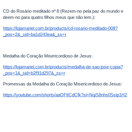
CD do Rosário meditado nº 8 (Rezem-no pela paz do mundo e
deem-no para quatro filhos meus que não tem.):
https://lojamariel.com.br/products/cd-rosario-meditado-008?
_pos=2&_sid=ba1d243ea&_ss=r
Medalha do Coração Misericordioso de Jesus:
https://lojamariel.com.br/products/medalha-de-sao-jose-copia?
_pos=1&_sid=b2f91d297&_ss=r
Promessas da Medalha do Coração Misericordioso de Jesus:
https://youtube.com/shorts/aaOFItCdCfk?si=NqiS8nhs0Ssip1H2