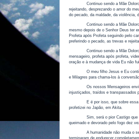
Continuo sendo a Mãe Doloro
rejeitando, desprezando o amor do meu 
do pecado, da maldade, da violência, 
Continuo sendo a Mãe Dolor
mesmo depois de o Senhor Deus ter en
Profeta após Profeta seguindo pelo c
preferindo o pecado, as trevas e rejei
Continuo sendo a Mãe Dolor
mensageiro, profeta após profeta, vid
oração e à mudança de vida Eu não fui
O meu filho Jesus e Eu con
e Milagres para chama-los à conversão
Os nossos Mensageiros envi
injustiçados, traídos e transpassados
E é por isso, que sobre ess
profetizei no Japão, em Akita.
Sim, será o pior Castigo que
queimado e devorado pelo fogo dez ve
A humanidade não muda o seu
terminaram de endurecer completamente