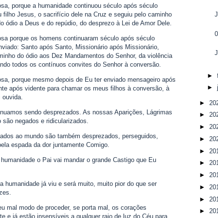
sa, porque a humanidade continuou século após século
J
filho Jesus, o sacrifício dele na Cruz e seguiu pelo caminho
do ódio a Deus e do repúdio, do desprezo à Lei de Amor Dele.
0
osa porque os homens continuaram século após século
viado: Santo após Santo, Missionário após Missionário,
J
aminho do ódio aos Dez Mandamentos do Senhor, da violência
tando todos os contínuos convites do Senhor à conversão.
►
osa, porque mesmo depois de Eu ter enviado mensageiro após
►
ente após vidente para chamar os meus filhos à conversão, à
 ouvida.
►
20
tinuamos sendo desprezados. As nossas Aparições, Lágrimas
►
20
 são negados e ridicularizados.
►
20
ados ao mundo são também desprezados, perseguidos,
►
20
 pela espada da dor juntamente Comigo.
►
20
a humanidade o Pai vai mandar o grande Castigo que Eu
►
20
►
20
 a humanidade já viu e será muito, muito pior do que ser
►
20
zes.
►
20
 mal modo de proceder, se porta mal, os corações
►
20
 e já estão insensíveis a qualquer raio de luz do Céu para