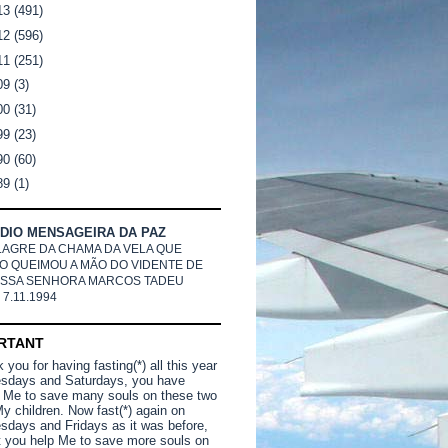
13
(491)
12
(596)
11
(251)
09
(3)
00
(31)
99
(23)
90
(60)
89
(1)
DIO MENSAGEIRA DA PAZ
LAGRE DA CHAMA DA VELA QUE
O QUEIMOU A MÃO DO VIDENTE DE
SSA SENHORA MARCOS TADEU
 7.11.1994
RTANT
you for having fasting(*) all this year
sdays and Saturdays, you have
 Me to save many souls on these two
y children. Now fast(*) again on
days and Fridays as it was before,
t you help Me to save more souls on