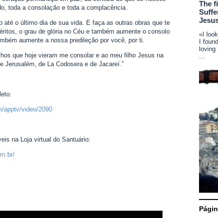
The f
, toda a consolação e toda a complacência.
Suffe
Jesus
 até o último dia de sua vida. E faça as outras obras que te
éritos, o grau de glória no Céu e também aumente o consolo
«I loo
mbém aumente a nossa predileção por você, por ti.
I foun
loving
lhos que hoje vieram me consolar e ao meu filho Jesus na
...
e Jerusalém, de La Codosera e de Jacareí.”
eto:
m/apptv/video/2090
is na Loja virtual do Santuário:
om.br/
Pági