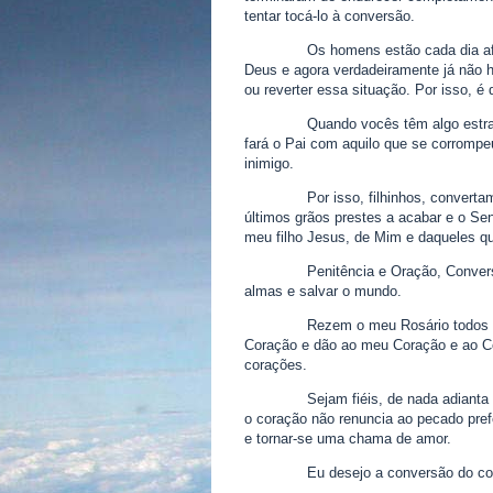
tentar tocá-lo à conversão.
Os homens estão cada dia af
Deus e agora verdadeiramente já não
ou reverter essa situação. Por isso, é 
Quando vocês têm algo estr
fará o Pai com aquilo que se corrompe
inimigo.
Por isso, filhinhos, convert
últimos grãos prestes a acabar e o Se
meu filho Jesus, de Mim e daqueles 
Penitência e Oração, Conver
almas e salvar o mundo.
Rezem o meu Rosário todos 
Coração e dão ao meu Coração e ao C
corações.
Sejam fiéis, de nada adianta
o coração não renuncia ao pecado pref
e tornar-se uma chama de amor.
Eu desejo a conversão do co