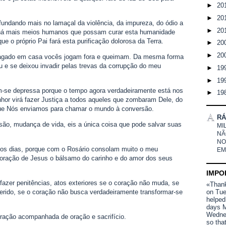
►
20
►
20
undando mais no lamaçal da violência, da impureza, do ódio a
►
20
 há mais meios humanos que possam curar esta humanidade
que o próprio Pai fará esta purificação dolorosa da Terra.
►
20
►
20
agado em casa vocês jogam fora e queimam. Da mesma forma
u e se deixou invadir pelas trevas da corrupção do meu
►
19
►
19
am-se depressa porque o tempo agora verdadeiramente está nos
►
19
nhor virá fazer Justiça a todos aqueles que zombaram Dele, do
que Nós enviamos para chamar o mundo à conversão.
RÁ
são, mudança de vida, eis a única coisa que pode salvar suas
MI
NÃ
NO
os dias, porque com o Rosário consolam muito o meu
EM
oração de Jesus o bálsamo do carinho e do amor dos seus
IMPO
 fazer penitências, atos exteriores se o coração não muda, se
«Thank 
erido, se o coração não busca verdadeiramente transformar-se
on Tue
helped
days M
Wednes
ração acompanhada de oração e sacrifício.
so tha