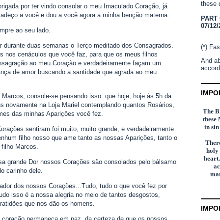
these 
brigada por ter vindo consolar o meu Imaculado Coração, já
agradeço a você e dou a você agora a minha benção materna.
PART
07/12/
mpre ao seu lado.
ar durante duas semanas o Terço meditado dos Consagrados.
(*) Fas
 nos cenáculos que você faz, para que os meus filhos
And ab
nsagração ao meu Coração e verdadeiramente façam um
accord
ança de amor buscando a santidade que agrada ao meu
IMPO
 Marcos, console-se pensando isso: que hoje, hoje às 5h da
s novamente na Loja Mariel contemplando quantos Rosários,
The Bl
lmes das minhas Aparições você fez.
these 
in si
orações sentiram foi muito, muito grande, e verdadeiramente
enhum filho nosso que ame tanto as nossas Aparições, tanto o
There
filho Marcos.’
holy
heart.
ossa grande Dor nossos Corações são consolados pelo bálsamo
ac
do carinho dele.
man
lador dos nossos Corações...Tudo, tudo o que você fez por
do isso é a nossa alegria no meio de tantos desgostos,
ngratidões que nos dão os homens.
IMPO
teu coração permaneça em paz, da certeza de que os nossos