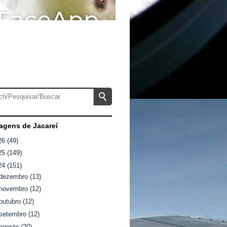
gens de Jacareí
26
(49)
25
(149)
24
(151)
dezembro
(13)
novembro
(12)
outubro
(12)
setembro
(12)
agosto
(20)