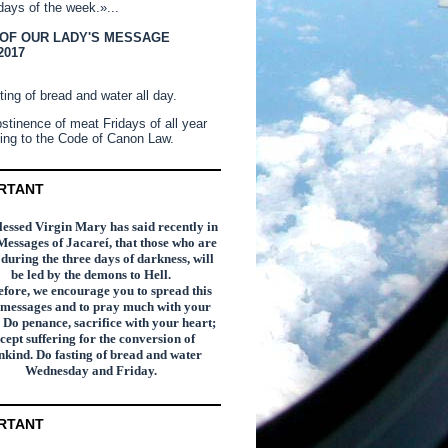
days of the week.»...
 OF OUR LADY'S MESSAGE
2017
ting of bread and water all day.
stinence of meat Fridays of all year
ing to the Code of Canon Law.
RTANT
essed Virgin Mary has said recently in
Messages of Jacareí, that those who are
n during the three days of darkness, will
be led by the demons to Hell.
fore, we encourage you to spread this
 messages and to pray much with your
 Do penance, sacrifice with your heart;
cept suffering for the conversion of
kind. Do fasting of bread and water
Wednesday and Friday.
RTANT