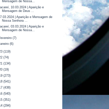
Mensagem de Nossa...
acareí, 10.03.2024 | Aparição e
Mensagem de Deus ...
7.03.2024 | Aparição e Mensagem de
Nossa Senhora ...
acareí, 03.03.2024 | Aparição e
Mensagem de Nossa...
fevereiro
(7)
janeiro
(6)
23
(119)
22
(74)
21
(134)
20
(19)
19
(273)
18
(541)
17
(438)
16
(540)
15
(351)
14
(294)