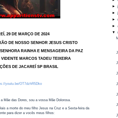
►
►
►
►
▼
EÍ, 29 DE MARÇO DE 2024
IXÃO DE NOSSO SENHOR JESUS CRISTO
SENHORA RAINHA E MENSAGEIRA DA PAZ
J
VIDENTE MARCOS TADEU TEIXEIRA
J
ÇÕES DE JACAREÍ SP BRASIL
J
ps://youtu.be/OT7dzhR5Dko
J
J
 a Mãe das Dores, sou a vossa Mãe Dolorosa.
J
ais a morte do meu filho Jesus na Cruz e a Sexta-feira da
nte para dizer a vocês meus filhos:
J