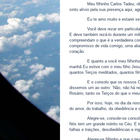
Meu filhinho Carlos Tadeu, o
sinto alívio pela sua presença aqui, 
Eu te amo muito e estarei se
Você deve rezar em particul
E deve também rezá-lo durante um mês
compreendam o que é a verdadeira co
compromisso de vida comigo, uma ali
coração.
E quanto a você meu filhinho
manhã Eu estive com o meu filho Jesu
quantos Terços meditados, quantos fi
E o consolo que os nossos C
dissemos um ao outro: ‘Não, não há n
Rosário, tanto os Terços do que o meu 
Por isso, hoje, no dia da n
do amor, do trabalho, da obediência e 
Alegre-se, console-se conso
Nós tem um grande mérito no Céu. E tu
falhas e traições, desobediências e i
Alegre-se filhinho e que o 