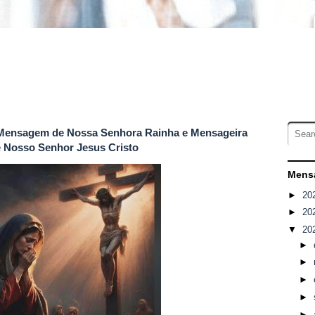
 e Mensagem de Nossa Senhora Rainha e Mensageira
de Nosso Senhor Jesus Cristo
Mensa
►
20
►
20
▼
20
►
►
►
►
►