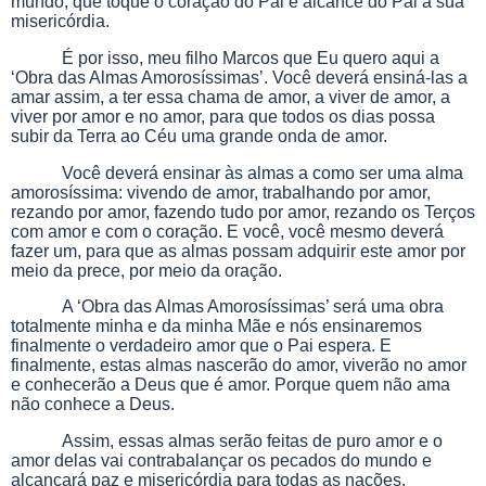
mundo, que toque o coração do Pai e alcance do Pai a sua
misericórdia.
É por isso, meu filho Marcos que Eu quero aqui a
‘Obra das Almas Amorosíssimas’. Você deverá ensiná-las a
amar assim, a ter essa chama de amor, a viver de amor, a
viver por amor e no amor, para que todos os dias possa
subir da Terra ao Céu uma grande onda de amor.
Você deverá ensinar às almas a como ser uma alma
amorosíssima: vivendo de amor, trabalhando por amor,
rezando por amor, fazendo tudo por amor, rezando os Terços
com amor e com o coração. E você, você mesmo deverá
fazer um, para que as almas possam adquirir este amor por
meio da prece, por meio da oração.
A ‘Obra das Almas Amorosíssimas’ será uma obra
totalmente minha e da minha Mãe e nós ensinaremos
finalmente o verdadeiro amor que o Pai espera. E
finalmente, estas almas nascerão do amor, viverão no amor
e conhecerão a Deus que é amor. Porque quem não ama
não conhece a Deus.
Assim, essas almas serão feitas de puro amor e o
amor delas vai contrabalançar os pecados do mundo e
alcançará paz e misericórdia para todas as nações.