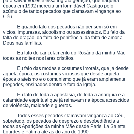
para salvar vocês e essa ingrata geração, que naquela
época em 1992 merecia um formidável Castigo pelo
acúmulo de tantos pecados que clamavam vingança ao
Céu.
E quando falo dos pecados não pensem só em
vícios, impurezas, alcoolismo ou assassinatos. Eu falo da
falta de oração, da falta de penitência, da falta de amor a
Deus nas famílias.
Eu falo do cancelamento do Rosário da minha Mãe
todas as noites nos lares cristãos.
Eu falo das modas e costumes imorais, que já desde
aquela época, os costumes viciosos que desde aquela
época o ateísmo e o comunismo que já eram amplamente
pregados, ensinados dentro e fora da Igreja.
Eu falo de toda a apostasia, de toda a anarquia e a
calamidade espiritual que já reinavam na época acrescidos
de violência, maldade e guerras.
Todos esses pecados clamavam vingança ao Céu,
sobretudo, os pecados de desprezo e desobediência a
todas as Aparições da minha Mãe desde Paris, La Salette,
Lourdes e Fátima até as do ano de 1990.