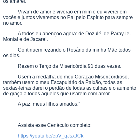
os amarei.
Vivam de amor e viverão em mim e eu viverei em
vocês e juntos viveremos no Pai pelo Espírito para sempre
no amor.
A todos eu abençoo agora: de Dozulé, de Paray-le-
Monial e de Jacareí.
Continuem rezando o Rosário da minha Mãe todos
os dias.
Rezem o Terço da Misericórdia 91 duas vezes.
Usem a medalha do meu Coração Misericordioso,
também usem o meu Escapulário da Paixão, todas as
sextas-feiras darei o perdão de todas as culpas e o aumento
de graça a todos aqueles que usarem com amor.
A paz, meus filhos amados.”
Assista esse Cenáculo completo:
https://youtu.be/epV_qJsxJCk