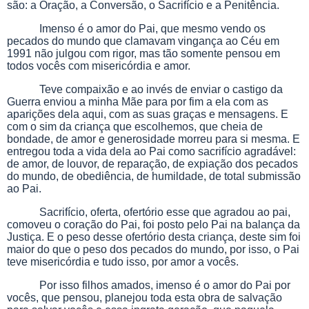
são: a Oração, a Conversão, o Sacrifício e a Penitência.
Imenso é o amor do Pai, que mesmo vendo os
pecados do mundo que clamavam vingança ao Céu em
1991 não julgou com rigor, mas tão somente pensou em
todos vocês com misericórdia e amor.
Teve compaixão e ao invés de enviar o castigo da
Guerra enviou a minha Mãe para por fim a ela com as
aparições dela aqui, com as suas graças e mensagens. E
com o sim da criança que escolhemos, que cheia de
bondade, de amor e generosidade morreu para si mesma. E
entregou toda a vida dela ao Pai como sacrifício agradável:
de amor, de louvor, de reparação, de expiação dos pecados
do mundo, de obediência, de humildade, de total submissão
ao Pai.
Sacrifício, oferta, ofertório esse que agradou ao pai,
comoveu o coração do Pai, foi posto pelo Pai na balança da
Justiça. E o peso desse ofertório desta criança, deste sim foi
maior do que o peso dos pecados do mundo, por isso, o Pai
teve misericórdia e tudo isso, por amor a vocês.
Por isso filhos amados, imenso é o amor do Pai por
vocês, que pensou, planejou toda esta obra de salvação