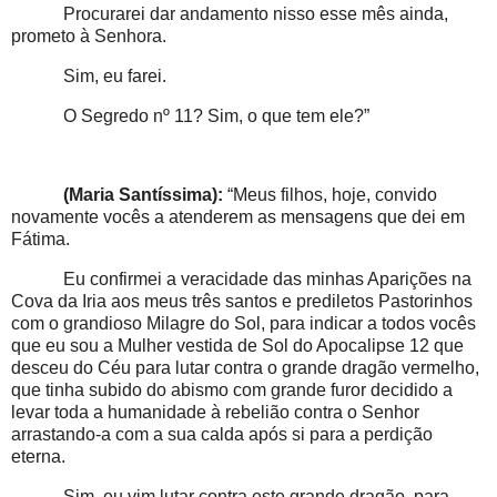
Procurarei dar andamento nisso esse mês ainda,
prometo à Senhora.
Sim, eu farei.
O Segredo nº 11? Sim, o que tem ele?”
(Maria Santíssima):
“Meus filhos, hoje, convido
novamente vocês a atenderem as mensagens que dei em
Fátima.
Eu confirmei a veracidade das minhas Aparições na
Cova da Iria aos meus três santos e prediletos Pastorinhos
com o grandioso Milagre do Sol, para indicar a todos vocês
que eu sou a Mulher vestida de Sol do Apocalipse 12 que
desceu do Céu para lutar contra o grande dragão vermelho,
que tinha subido do abismo com grande furor decidido a
levar toda a humanidade à rebelião contra o Senhor
arrastando-a com a sua calda após si para a perdição
eterna.
Sim, eu vim lutar contra este grande dragão, para