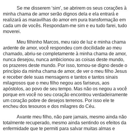
Se me disserem ‘sim’, se abrirem os seus corações à
minha chama de amor serão dignos dela e ela entrará e
realizará as maravilhas do amor em pura transformação em
cada um de vocês. Respondam-me sim e eu tudo farei, tudo
moverei.
Meu filhinho Marcos, meu raio de luz e minha chama
ardente de amor, você respondeu com docilidade ao meu
chamado, abriu-se completamente à minha chama de amor,
nunca desejou, nunca ambicionou as coisas deste mundo,
os prazeres deste mundo. Por isso, tornou-se digno desde o
princípio da minha chama de amor, de ver o meu filho Jesus
e receber dele suas mensagens e tantos e tantos sinais
milagrosos que o meu filho negou aos fariseus, aos
apóstolos, ao povo de seu tempo. Mas não os negou a você
porque em você no seu coração encontrou verdadeiramente
um coração pobre de desejos terrenos. Por isso ele te
encheu dos tesouros e dos milagres do Céu.
Avante meu filho, não pare jamais, mesmo ainda não
totalmente recuperado, mesmo ainda sentindo os efeitos da
enfermidade que te permiti para salvar muitas almas e