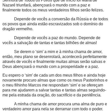
Senhora de Todos os Povos que de início foi Maria de
Nazaré triunfará, abençoará o mundo com a paz e
finalmente todos os meus verdadeiros filhos serão felizes.
Depende de vocês a conversão da Rússia e de todos
os povos que ainda estão escravizados sob o domínio do
dragão vermelho.
Depende de vocês a paz do mundo. Depende de
vocês a salvação de tantas e tantas bilhões de almas!
Se derem o ‘sim’ a mim e à minha chama de amor,
então, meu plano se desenrolará, acontecerá perfeitamente
através de vocês e finalmente muitas almas serão salvas e
Deus abençoará o mundo com a prosperidade e a paz.
Eu espero o ‘sim’ de cada um dos meus filhos e ainda hoje
novamente procuro almas que como os meus Pastorinhos e
o meu filhinho Marcos me respondam ‘sim’ e se ofereçam
para me ajudarem a salvar tantas e tantas almas seguindo-
me pela estrada da oração, do sacrifício e da penitência.
A minha chama de amor procura uma alma de puro e
verdadeiro amor para nela se derramar com todo o poder.