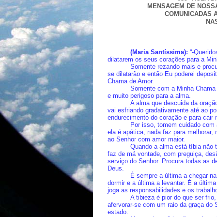
MENSAGEM DE NOSSA
COMUNICADAS A
NAS
(Maria Santíssima):
“-Querido
dilatarem os seus corações para a Mi
Somente rezando mais e procur
se dilatarão e então Eu poderei depos
Chama de Amor.
Somente com a Minha Chama de
e muito perigoso para a alma.
A alma que descuida da oração
vai esfriando gradativamente até ao pon
endurecimento do coração e para cair 
Por isso, tomem cuidado com a
ela é apática, nada faz para melhorar, 
ao Senhor com amor maior.
Quando a alma está tíbia não
faz de má vontade, com preguiça, desân
serviço do Senhor. Procura todas as de
Deus.
É sempre a última a chegar na 
dormir e a última a levantar. É a últim
joga as responsabilidades e os trabalho
A tibieza é pior do que ser fr
afervorar-se com um raio da graça do
estado.