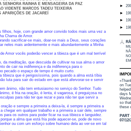
 SENHORA RAINHA E MENSAGEIRA DA PAZ
►
20
O VIDENTE MARCOS TADEU TEIXEIRA
►
19
 APARIÇÕES DE JACAREÍ
►
19
►
19
s filhos, hoje, com grande amor convido todos mais uma vez a
nha Chama de Amor.
ando sacrificar-se mais, doar-se mais a Deus, seus corações
RÁ
itar neles mais ardentemente e mais abundantemente a Minha
MI
NÃ
 Amor vocês poderão vencer a tibieza que é um mal terrível
NO
EM
, da meditação, que descuida de cultivar na sua alma o amor
to de cair na indiferença e da indiferença para o
no pecado o espaço de tempo é muito curto.
IMPO
 tibieza que é perigosíssima, pois quando a alma está tíbia
não luta para sair do estado em que está afervorar-se e servir
«Thank 
on Tue
 tem ânimo, não tem entusiasmo no serviço do Senhor. Tudo
helped
imo, é fria na oração, é lenta, é vagarosa, é preguiçosa no
days M
sculpas para não ter que rezar e para não ter que servir a
Wednes
so tha
oração e sempre a primeira a deixa-la, é sempre a primeira a
these 
a a chegar em qualquer trabalho e a primeira a sair dele, sempre
s para os outros para poder ficar na sua tibieza e languidez.
PART
io, porque a alma que está fria pode aquecer-se, pode de novo
07/12/
 Senhor ou com um esforço sobre humano dela ao ver-se em tal