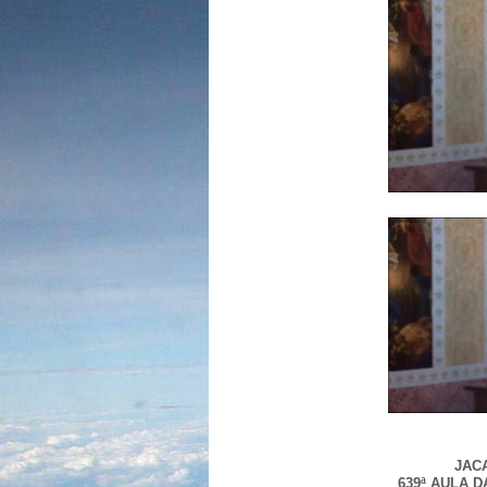
JACA
639ª AULA 