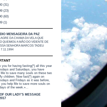
00
(31)
99
(23)
90
(60)
89
(1)
DIO MENSAGEIRA DA PAZ
LAGRE DA CHAMA DA VELA QUE
O QUEIMOU A MÃO DO VIDENTE DE
SSA SENHORA MARCOS TADEU
 7.11.1994
RTANT
you for having fasting(*) all this year
sdays and Saturdays, you have
 Me to save many souls on these two
y children. Now fast(*) again on
days and Fridays as it was before,
t you help Me to save more souls on
days of the week.»...
 OF OUR LADY'S MESSAGE
2017