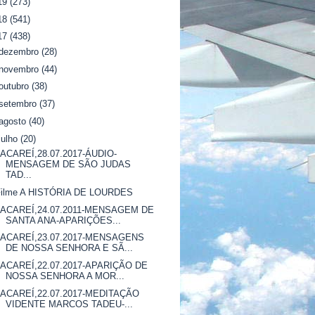
19
(273)
18
(541)
17
(438)
dezembro
(28)
novembro
(44)
outubro
(38)
setembro
(37)
agosto
(40)
julho
(20)
JACAREÍ,28.07.2017-ÁUDIO-
MENSAGEM DE SÃO JUDAS
TAD...
Filme A HISTÓRIA DE LOURDES
JACAREÍ,24.07.2011-MENSAGEM DE
SANTA ANA-APARIÇÕES...
JACAREÍ,23.07.2017-MENSAGENS
DE NOSSA SENHORA E SÃ...
JACAREÍ,22.07.2017-APARIÇÃO DE
NOSSA SENHORA A MOR...
JACAREÍ,22.07.2017-MEDITAÇÃO
VIDENTE MARCOS TADEU-...