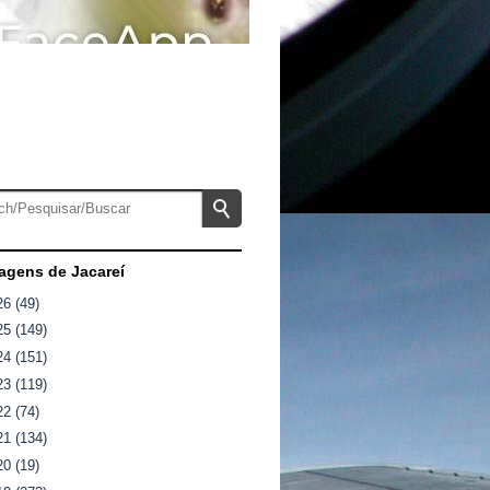
gens de Jacareí
26
(49)
25
(149)
24
(151)
23
(119)
22
(74)
21
(134)
20
(19)