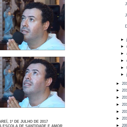
D
►
►
►
►
►
►
►
20
►
20
►
20
►
20
►
20
►
20
REÍ, 1º DE JULHO DE 2017
►
20
DA ESCOLA DE SANTIDADE E AMOR