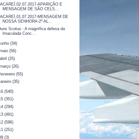
JACAREÍ,02.07.2017-APARIÇÃO E
MENSAGEM DE SÃO CELS...
JACAREÍ,01.07.2017-MENSAGEM DE
NOSSA SENHORA-2º AL...
uns Scotus - A magnífica defesa da
Imaculada Conc...
junho
(34)
maio
(56)
abril
(25)
março
(26)
fevereiro
(55)
janeiro
(35)
16
(540)
15
(351)
14
(294)
13
(491)
12
(596)
11
(251)
09
(3)