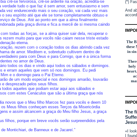
íbia crê-se fervorosa, crê-se ardente na oração, acredita-se
(*) Fas
a verdade tudo o que faz é sem amor, sem entusiasmo e sem
And ab
cada vez endurecendo mais o seu coração, vai cada vez mais
accord
o seu espírito até que ele se torne completamente obtuso e
erviço de Deus. Até ao ponto em que a alma finalmente
ndonada pela graça divina e fica a mercê de si mesma caindo
IMPO
a com todas as forças, se a alma quiser sair dela, recuperar o
hos rezem muito para que vocês não caiam nesse triste estado
The Bl
ndenação eterna.
these 
ração, rezem com o coração todos os dias abrindo cada vez
in si
hama de amor. Meditem e, sobretudo cultivem dentro de
verdadeiro para com Deus e para Comigo, que é a única forma
dentes no amor de Deus.
There
rio todos os dias e vindo aqui todos os sábados e domingos.
holy
s e erram aqueles que vem só nos domingos. Eu pedi
heart.
Mim e o domingo para o Pai Eterno.
ac
arão de um modo especial e nos domingos amarão, louvarão
man
o e desprezado pelos seus filhos.
 a todos aqueles que podiam estar aqui aos sábados e
sos com estes Cenáculos que são a última graça que nós
IMPO
dia novos que o Meu filho Marcos fez para vocês e deem 10
 os Meus filhos conheçam esses Terços da Misericórdia
ens e assim alcancem a graça do Meu filho Jesus, a graça
The f
Suffe
s filhos, porque em breve vocês serão surpreendidos pela
Jesus
e Montichiari, de Banneux e de Jacareí.”
«I loo
I foun