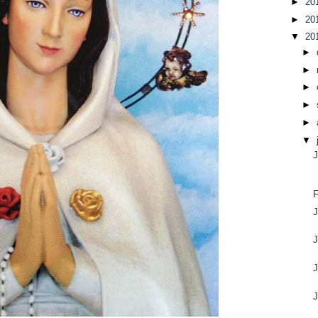
►
20
►
20
▼
20
►
►
►
►
►
▼