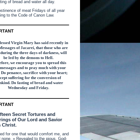
ting of bread and water all day.
stinence of meat Fridays of all year
ing to the Code of Canon Law.
RTANT
essed Virgin Mary has said recently in
Messages of Jacareí, that those who are
n during the three days of darkness, will
be led by the demons to Hell.
fore, we encourage you to spread this
 messages and to pray much with your
 Do penance, sacrifice with your heart;
cept suffering for the conversion of
kind. Do fasting of bread and water
Wednesday and Friday.
RTANT
ifteen Secret Tortures and
rings of Our Lord and Savior
 Christ.
ked for one that would comfort me, and
d none. » Revealed to the pious, God-