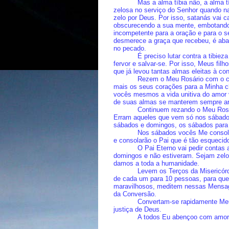
Mas a alma tíbia não, a alma t
zelosa no serviço do Senhor quando n
zelo por Deus. Por isso, satanás vai 
obscurecendo a sua mente, embotando 
incompetente para a oração e para o s
desmerece a graça que recebeu, é aba
no pecado.
É preciso lutar contra a tibiez
fervor e salvar-se. Por isso, Meus fil
que já levou tantas almas eleitas à co
Rezem o Meu Rosário com o co
mais os seus corações para a Minha c
vocês mesmos a vida unitiva do amor 
de suas almas se manterem sempre ar
Continuem rezando o Meu Rosá
Erram aqueles que vem só nos sábado
sábados e domingos, os sábados para 
Nos sábados vocês Me consol
e consolarão o Pai que é tão esquecid
O Pai Eterno vai pedir contas
domingos e não estiveram. Sejam zelo
damos a toda a humanidade.
Levem os Terços da Misericór
de cada um para 10 pessoas, para que
maravilhosos, meditem nessas Mensag
da Conversão.
Convertam-se rapidamente Meu
justiça de Deus.
A todos Eu abençoo com amor d