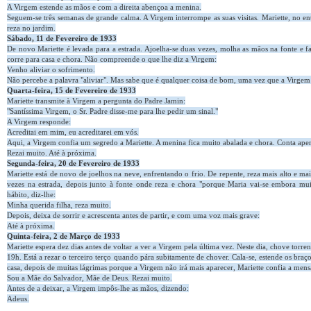
A Virgem estende as mãos e com a direita abençoa a menina.
Seguem-se três semanas de grande calma. A Virgem interrompe as suas visitas. Mariette, no ent
reza no jardim.
Sábado, 11 de Fevereiro de 1933
De novo Mariette é levada para a estrada. Ajoelha-se duas vezes, molha as mãos na fonte e fa
corre para casa e chora. Não compreende o que lhe diz a Virgem:
Venho aliviar o sofrimento.
Não percebe a palavra "aliviar". Mas sabe que é qualquer coisa de bom, uma vez que a Virgem 
Quarta-feira, 15 de Fevereiro de 1933
Mariette transmite à Virgem a pergunta do Padre Jamin:
"Santíssima Virgem, o Sr. Padre disse-me para lhe pedir um sinal."
A Virgem responde:
Acreditai em mim, eu acreditarei em vós.
Aqui, a Virgem confia um segredo a Mariette. A menina fica muito abalada e chora. Conta apen
Rezai muito. Até à próxima.
Segunda-feira, 20 de Fevereiro de 1933
Mariette está de novo de joelhos na neve, enfrentando o frio. De repente, reza mais alto e mai
vezes na estrada, depois junto à fonte onde reza e chora "porque Maria vai-se embora mu
hábito, diz-lhe:
Minha querida filha, reza muito.
Depois, deixa de sorrir e acrescenta antes de partir, e com uma voz mais grave:
Até à próxima.
Quinta-feira, 2 de Março de 1933
Mariette espera dez dias antes de voltar a ver a Virgem pela última vez. Neste dia, chove torren
19h. Está a rezar o terceiro terço quando pára subitamente de chover. Cala-se, estende os braç
casa, depois de muitas lágrimas porque a Virgem não irá mais aparecer, Mariette confia a men
Sou a Mãe do Salvador, Mãe de Deus. Rezai muito.
Antes de a deixar, a Virgem impôs-lhe as mãos, dizendo:
Adeus.