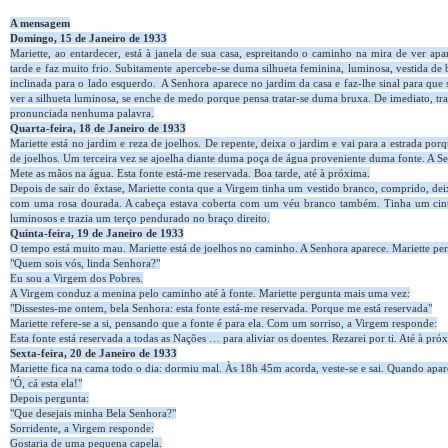
A mensagem
Domingo, 15 de Janeiro de 1933
Mariette, ao entardecer, está à janela de sua casa, espreitando o caminho na mira de ver apa
tarde e faz muito frio. Subitamente apercebe-se duma silhueta feminina, luminosa, vestida de
inclinada para o lado esquerdo. A Senhora aparece no jardim da casa e faz-lhe sinal para que
ver a silhueta luminosa, se enche de medo porque pensa tratar-se duma bruxa. De imediato, tran
pronunciada nenhuma palavra.
Quarta-feira, 18 de Janeiro de 1933
Mariette está no jardim e reza de joelhos. De repente, deixa o jardim e vai para a estrada po
de joelhos. Um terceira vez se ajoelha diante duma poça de água proveniente duma fonte. A Se
Mete as mãos na água. Esta fonte está-me reservada. Boa tarde, até à próxima.
Depois de sair do êxtase, Mariette conta que a Virgem tinha um vestido branco, comprido, de
com uma rosa dourada. A cabeça estava coberta com um véu branco também. Tinha um cinto
luminosos e trazia um terço pendurado no braço direito.
Quinta-feira, 19 de Janeiro de 1933
O tempo está muito mau. Mariette está de joelhos no caminho. A Senhora aparece. Mariette per
"Quem sois vós, linda Senhora?"
Eu sou a Virgem dos Pobres.
A Virgem conduz a menina pelo caminho até à fonte. Mariette pergunta mais uma vez:
"Dissestes-me ontem, bela Senhora: esta fonte está-me reservada. Porque me está reservada"
Mariette refere-se a si, pensando que a fonte é para ela. Com um sorriso, a Virgem responde:
Esta fonte está reservada a todas as Nações … para aliviar os doentes. Rezarei por ti. Até à pró
Sexta-feira, 20 de Janeiro de 1933
Mariette fica na cama todo o dia: dormiu mal. Às 18h 45m acorda, veste-se e sai. Quando apar
"Ó, cá esta ela!"
Depois pergunta:
"Que desejais minha Bela Senhora?"
Sorridente, a Virgem responde:
Gostaria de uma pequena capela.