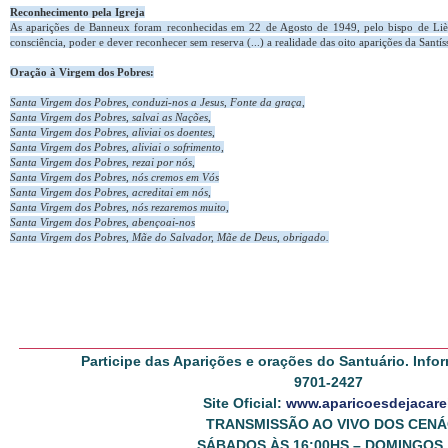
Reconhecimento pela Igreja
As aparições de Banneux foram reconhecidas em 22 de Agosto de 1949, pelo bispo de Liè
consciência, poder e dever reconhecer sem reserva (...) a realidade das oito aparições da Santí
Oração à Virgem dos Pobres:
Santa Virgem dos Pobres, conduzi-nos a Jesus, Fonte da graça,
Santa Virgem dos Pobres, salvai as Nações,
Santa Virgem dos Pobres, aliviai os doentes,
Santa Virgem dos Pobres, aliviai o sofrimento,
Santa Virgem dos Pobres, rezai por nós,
Santa Virgem dos Pobres, nós cremos em Vós
Santa Virgem dos Pobres, acreditai em nós,
Santa Virgem dos Pobres, nós rezaremos muito,
Santa Virgem dos Pobres, abençoai-nos
Santa Virgem dos Pobres, Mãe do Salvador, Mãe de Deus, obrigado.
Participe das Aparições e orações do Santuário. Info
9701-2427
Site Oficial:
www.aparicoesdejacare
TRANSMISSÃO AO VIVO DOS CENÁ
SÁBADOS ÀS 16:00HS – DOMINGOS 