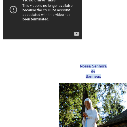
Nossa Senhora
de
Banneux