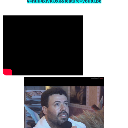
v=nuu4xIVkOxk&feature=youtu.be