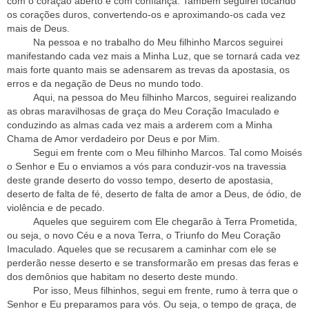
com o coração aberto e com confiança. Também seguirei tocando
os corações duros, convertendo-os e aproximando-os cada vez
mais de Deus.
Na pessoa e no trabalho do Meu filhinho Marcos seguirei
manifestando cada vez mais a Minha Luz, que se tornará cada vez
mais forte quanto mais se adensarem as trevas da apostasia, os
erros e da negação de Deus no mundo todo.
Aqui, na pessoa do Meu filhinho Marcos, seguirei realizando
as obras maravilhosas de graça do Meu Coração Imaculado e
conduzindo as almas cada vez mais a arderem com a Minha
Chama de Amor verdadeiro por Deus e por Mim.
Segui em frente com o Meu filhinho Marcos. Tal como Moisés
o Senhor e Eu o enviamos a vós para conduzir-vos na travessia
deste grande deserto do vosso tempo, deserto de apostasia,
deserto de falta de fé, deserto de falta de amor a Deus, de ódio, de
violência e de pecado.
Aqueles que seguirem com Ele chegarão à Terra Prometida,
ou seja, o novo Céu e a nova Terra, o Triunfo do Meu Coração
Imaculado. Aqueles que se recusarem a caminhar com ele se
perderão nesse deserto e se transformarão em presas das feras e
dos demônios que habitam no deserto deste mundo.
Por isso, Meus filhinhos, segui em frente, rumo à terra que o
Senhor e Eu preparamos para vós. Ou seja, o tempo de graça, de