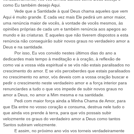
como Eu também desejo Aqui.
Vede que a Santidade à qual Deus chama aqueles que vem
Aqui é muito grande. E cada vez mais Ele pedirá um amor maior,
uma renúncia maior de vocês, à vontade de vocês mesmos, às
opiniões próprias de cada um e também renúncia aos apegos ao
mundo e às criaturas. E aqueles que não tiverem dispostos a esta
renúncia não conseguirão subir novos graus no verdadeiro amor a
Deus e na santidade.
Por isso, Eu vos convido nestes últimos dias do ano a
dedicardes mais tempo à meditação e à oração, à reflexão de
como vai a vossa vida espiritual e se vós não estais paralisados no
crescimento do amor. E se vós perceberdes que estais paralisados
no crescimento no amor, vós deveis com a vossa oração buscar e
pedir o crescimento neste verdadeiro amor e a força interior para
renunciardes a tudo o que vos impede de subir novos graus no
amor a Deus, no amor a Mim mesma e na santidade.
Pedi com maior força ainda a Minha Chama de Amor, para
que Ela entre no vosso coração e consuma, destrua nele tudo o
que ainda vos prende à terra, para que vós possais subir
velozmente os graus do verdadeiro amor a Deus como tantos
Santos subiram velozmente.
E assim, no próximo ano vós vos torneis verdadeiramente