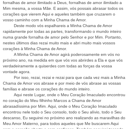
fornalhas de amor ilimitado a Deus, fornalhas de amor ilimitado a
Mim mesma, a vossa Mãe. E assim, vós possais abrasar todos os
corações que vierem Aqui e aqueles também que cruzarem o
vosso caminho com a Minha Chama de Amor.
Deste modo vós espalhareis a Minha Chama de Amor
rapidamente por todas as partes, transformando o mundo inteiro
numa grande fornalha de amor pelo Senhor e por Mim. Portanto,
nestes últimos dias rezai muito mais e abri muito mais vossos
corações à Minha Chama de Amor.
A Minha Chama de Amor agirá poderosamente em vós no
próximo ano, na medida em que vós vos abrirdes a Ela e que vós
verdadeiramente a quiserdes com todas as forças da vossa
vontade agora.
Por isso, rezai, rezai e rezai para que cada vez mais a Minha
Chama de Amor vos abrase e por meio de vós abrase as vossas
famílias e abrase os corações do mundo inteiro.
Aqui neste Lugar, onde o Meu Coração Imaculado encontrou
no coração do Meu filhinho Marcos a Chama de Amor
abrasadíssima por Mim. Aqui, onde o Meu Coração Imaculado
encontrou nele todo o Seu consolo, todo o Seu alívio, todo o Seu
descanso, Eu seguirei no próximo ano realizando as maravilhas do
Meu Amor Materno, para todos aqueles que Me buscarem Aqui