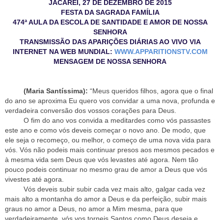
JACAREÍ, 27 DE DEZEMBRO DE 2015
FESTA DA SAGRADA FAMÍLIA
474ª AULA DA ESCOLA DE SANTIDADE E AMOR DE NOSSA
SENHORA
TRANSMISSÃO DAS APARIÇÕES DIÁRIAS AO VIVO VIA
INTERNET NA WEB MUNDIAL:
WWW.APPARITIONSTV.COM
MENSAGEM DE NOSSA SENHORA
(Maria Santíssima):
“Meus queridos filhos, agora que o final
do ano se aproxima Eu quero vos convidar a uma nova, profunda e
verdadeira conversão dos vossos corações para Deus.
O fim do ano vos convida a meditardes como vós passastes
este ano e como vós deveis começar o novo ano. De modo, que
ele seja o recomeço, ou melhor, o começo de uma nova vida para
vós. Vós não podeis mais continuar presos aos mesmos pecados e
à mesma vida sem Deus que vós levastes até agora. Nem tão
pouco podeis continuar no mesmo grau de amor a Deus que vós
vivestes até agora.
Vós deveis subir subir cada vez mais alto, galgar cada vez
mais alto a montanha do amor a Deus e da perfeição, subir mais
graus no amor a Deus, no amor a Mim mesma, para que
verdadeiramente, vós vos torneis Santos como Deus deseja e