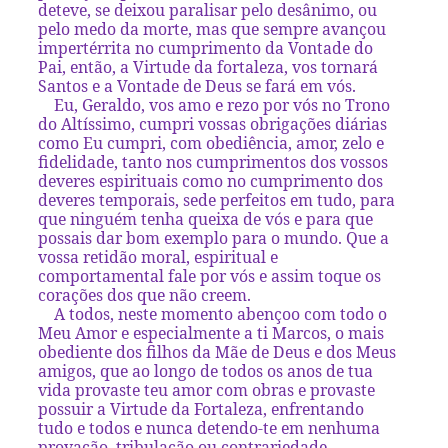
deteve, se deixou paralisar pelo desânimo, ou
pelo medo da morte, mas que sempre avançou
impertérrita no cumprimento da Vontade do
Pai, então, a Virtude da fortaleza, vos tornará
Santos e a Vontade de Deus se fará em vós.
Eu, Geraldo, vos amo e rezo por vós no Trono
do Altíssimo, cumpri vossas obrigações diárias
como Eu cumpri, com obediência, amor, zelo e
fidelidade, tanto nos cumprimentos dos vossos
deveres espirituais como no cumprimento dos
deveres temporais, sede perfeitos em tudo, para
que ninguém tenha queixa de vós e para que
possais dar bom exemplo para o mundo. Que a
vossa retidão moral, espiritual e
comportamental fale por vós e assim toque os
corações dos que não creem.
A todos, neste momento abençoo com todo o
Meu Amor e especialmente a ti Marcos, o mais
obediente dos filhos da Mãe de Deus e dos Meus
amigos, que ao longo de todos os anos de tua
vida provaste teu amor com obras e provaste
possuir a Virtude da Fortaleza, enfrentando
tudo e todos e nunca detendo-te em nenhuma
provação, tribulação ou contrariedade.