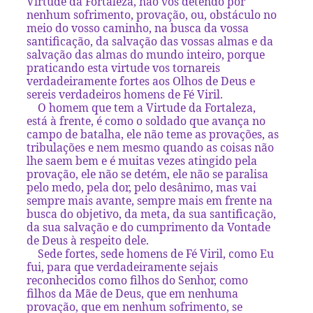
Virtude da Fortaleza, não vos detendo por
nenhum sofrimento, provação, ou, obstáculo no
meio do vosso caminho, na busca da vossa
santificação, da salvação das vossas almas e da
salvação das almas do mundo inteiro, porque
praticando esta virtude vos tornareis
verdadeiramente fortes aos Olhos de Deus e
sereis verdadeiros homens de Fé Viril.
O homem que tem a Virtude da Fortaleza,
está à frente, é como o soldado que avança no
campo de batalha, ele não teme as provações, as
tribulações e nem mesmo quando as coisas não
lhe saem bem e é muitas vezes atingido pela
provação, ele não se detém, ele não se paralisa
pelo medo, pela dor, pelo desânimo, mas vai
sempre mais avante, sempre mais em frente na
busca do objetivo, da meta, da sua santificação,
da sua salvação e do cumprimento da Vontade
de Deus à respeito dele.
Sede fortes, sede homens de Fé Viril, como Eu
fui, para que verdadeiramente sejais
reconhecidos como filhos do Senhor, como
filhos da Mãe de Deus, que em nenhuma
provação, que em nenhum sofrimento, se