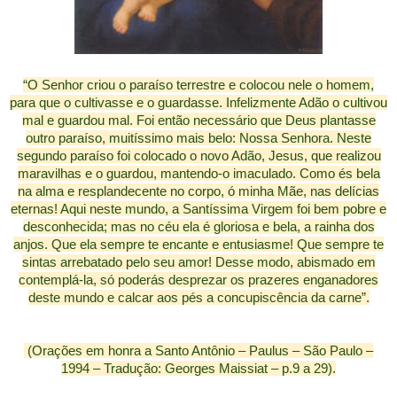
“O Senhor criou o paraíso terrestre e colocou nele o homem,
para que o cultivasse e o guardasse. Infelizmente Adão o cultivou
mal e guardou mal. Foi então necessário que Deus plantasse
outro paraíso, muitíssimo mais belo: Nossa Senhora. Neste
segundo paraíso foi colocado o novo Adão, Jesus, que realizou
maravilhas e o guardou, mantendo-o imaculado. Como és bela
na alma e resplandecente no corpo, ó minha Mãe, nas delícias
eternas! Aqui neste mundo, a Santíssima Virgem foi bem pobre e
desconhecida; mas no céu ela é gloriosa e bela, a rainha dos
anjos. Que ela sempre te encante e entusiasme! Que sempre te
sintas arrebatado pelo seu amor! Desse modo, abismado em
contemplá-la, só poderás desprezar os prazeres enganadores
deste mundo e calcar aos pés a concupiscência da carne”.
(Orações em honra a Santo Antônio – Paulus – São Paulo –
1994 – Tradução: Georges Maissiat – p.9 a 29).