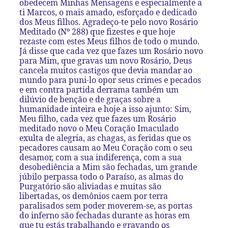
obedecem Minhas Mensagens e especialmente a
ti Marcos, o mais amado, esforçado e dedicado
dos Meus filhos. Agradeço-te pelo novo Rosário
Meditado (Nº 288) que fizestes e que hoje
rezaste com estes Meus filhos de todo o mundo.
Já disse que cada vez que fazes um Rosário novo
para Mim, que gravas um novo Rosário, Deus
cancela muitos castigos que devia mandar ao
mundo para puni-lo opor seus crimes e pecados
e em contra partida derrama também um
dilúvio de benção e de graças sobre a
humanidade inteira e hoje a isso ajunto: Sim,
Meu filho, cada vez que fazes um Rosário
meditado novo o Meu Coração Imaculado
exulta de alegria, as chagas, as feridas que os
pecadores causam ao Meu Coração com o seu
desamor, com a sua indiferença, com a sua
desobediência a Mim são fechadas, um grande
júbilo perpassa todo o Paraíso, as almas do
Purgatório são aliviadas e muitas são
libertadas, os demônios caem por terra
paralisados sem poder moverem-se, as portas
do inferno são fechadas durante as horas em
que tu estás trabalhando e gravando os