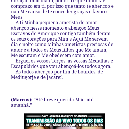
Coração Imaculado, por isso é que tanto Me
comprazo em ti, por isso que tanto te abençoo e
não Me canso de te conceder graças e favores
Meus.
A ti Minha pequena ametista de amor
abençoo nesse momento e abençoo Meus
Escravos de Amor que contigo também deram
os seus corações para Mim e Aqui Me servem
dia e noite como Minhas ametistas preciosas de
amor e a todos os Meus filhos que Me amam,
Me escutam e Me obedecem com amor.
Erguei os vossos Terços, as vossas Medalhas e
Escapulários que vou abençoá-los todos agora.
As todos abençoo por fim de Lourdes, de
Medjugorje e de Jacareí.
(Marcos):
“Até breve querida Mãe, até
amanhã.”