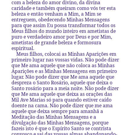
com a beleza do amor divino, da divina
caridade e também queiram como vós ter esta
beleza e então venham a Mim, a Mim se
entreguem, obedecendo Minhas Mensagens
para que assim Eu possa transformar todos os
Meus filhos do mundo inteiro em ametistas de
puro e verdadeiro amor por Deus e por Mim,
ametistas de grande beleza e formosura
espiritual.
Meus filhos, colocai as Minhas Aparições em
primeiro lugar nas vossas vidas. Não pode dizer
que Me ama aquele que não coloca as Minhas
Aparições e as Minhas Mensagens em primeiro
lugar. Não pode dizer que Me ama aquele que
despreza o Santo Rosário, aquele que deixa o
Santo rosário para a meia noite. Não pode dizer
que Me ama aquele que deixa as orações das
Mil Ave Marias só para quando estiver caído
doente na cama. Não pode dizer que me ama
aquele que deixa sempre para amanhã a
Meditação das Minhas Mensagens e a
divulgação das Minhas Mensagens, porque
fazeis isto é que o Espírito Santo se contrista
convosco e sai das vossas almas abandonando-