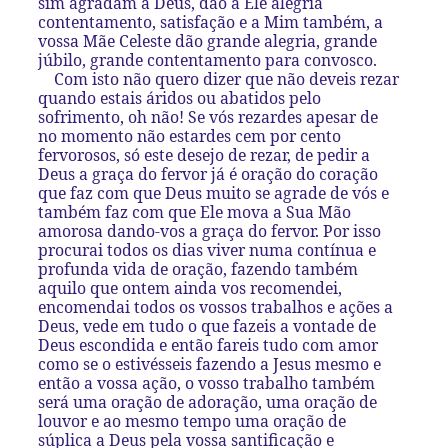
sim agradam a Deus, dão a Ele alegria
contentamento, satisfação e a Mim também, a
vossa Mãe Celeste dão grande alegria, grande
júbilo, grande contentamento para convosco.
Com isto não quero dizer que não deveis rezar
quando estais áridos ou abatidos pelo
sofrimento, oh não! Se vós rezardes apesar de
no momento não estardes cem por cento
fervorosos, só este desejo de rezar, de pedir a
Deus a graça do fervor já é oração do coração
que faz com que Deus muito se agrade de vós e
também faz com que Ele mova a Sua Mão
amorosa dando-vos a graça do fervor. Por isso
procurai todos os dias viver numa contínua e
profunda vida de oração, fazendo também
aquilo que ontem ainda vos recomendei,
encomendai todos os vossos trabalhos e ações a
Deus, vede em tudo o que fazeis a vontade de
Deus escondida e então fareis tudo com amor
como se o estivésseis fazendo a Jesus mesmo e
então a vossa ação, o vosso trabalho também
será uma oração de adoração, uma oração de
louvor e ao mesmo tempo uma oração de
súplica a Deus pela vossa santificação e