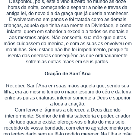
Despontou, pois, este divino luzeiro no mundo às doze
horas da noite, começando a separar a noite e trevas da
antiga lei, do novo dia da graça que já queria amanhecer.
Envolveram-na em panos e foi tratada como as demais
crianças, aquela que tinha sua mente na Divindade, e como
infante, quem em sabedoria excedia a todos os mortais e
aos mesmos anjos. Não consentiu sua mãe que outras
mãos cuidassem da menina, e com as suas as envolveu em
mantilhas. Seu estado não lhe foi impedimento, porque foi
isenta das onerosas conseqüências que ordinariamente
sofrem as outras mães em seus partos.
Oração de Sant´
A
na
Recebeu Sant´
A
na em suas mãos aquela que, sendo sua
filha, era ao mesmo tempo o maior tesouro do céu e da terra
entre as puras criaturas, inferior somente a Deus e superior
a toda a criação.
Com fervor e lágrimas a ofereceu a Deus dizendo
interiormente: Senhor de infinita sabedoria e poder, criador
de tudo quanto existe: ofereço-vos o fruto do meu seio,
recebido de vossa bondade, com eterno agradecimento por
mo terdes dado sem eu tê-lo podido merecer. Na filha e mãe