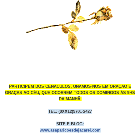
PARTICIPEM DOS CENÁCULOS, UNAMOS-NOS EM ORAÇÃO E
GRAÇAS AO CÉU, QUE OCORREM TODOS OS DOMINGOS ÀS 9HS
DA MANHÃ.
TEL: (0XX12)9701-24
27
SITE E BLOG:
www.asaparicoesdejacarei.com