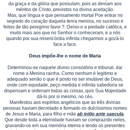
da graça e da glória que possuíam, pois as deviam aos
méritos de Cristo, previstos na divina aceitação.
Mas, que língua e que pensamento mortal Poe entrar no
segredo do coração daquela tenra menina, no sucesso e
feitos de tão peregrino favor ?. Deixo-o a piedade católica, e
muito mais aos que no Senhor o conheceram, e a nós
quando por sua misericórdia infinita chegarmos a gozá-lo
face a face.
Deus impõe-lhe o nome de Maria
Determinou-se naquele divino consistório e tribunal, dar
nome a Menina rainha. Como nenhum é legitimo e
adequado senão o que é posto no ser imutável de Deus,
onde com equidade, peço medida e infinita sabedoria se
dispensam e ordenam todas as coisas, quis Sua Majestade
dá-lo por si mesmo, no céu.
Manifestou aos espíritos angélicos que as três divinas
pessoas haviam decretado e formado os dulcíssimos nomes
de Jesus e Maria, para filho e mãe
ab initio ante saecula
.
Que desde toda a eternidade haviam se comprazido neles,
gravando-os em sua memória eterna e tendo os presentes