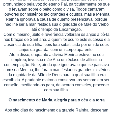
pronunciado pela voz do eterno Pai, particularmente os que
o levavam sobre o peito como divisa. Todos cantaram
louvores por mistérios tão grandes e ocultos, mas a Menina
Rainha ignorava a causa de quanto presenciava, porque
não lhe seria manifestada sua dignidade de Mãe do Verbo
até o tempo da Encarnação.
Com o mesmo júbilo e reverência voltaram os anjos a pô-la
nos braços de Sant´ana, a quem foi oculto este sucesso e a
ausência de sua filha, pois fora substituída por um de seus
anjos da guarda, com um corpo aparente.
Além disso, enquanto a divina Menina esteve no céu
empíreo, teve sua mãe Ana um êxtase de altíssima
contemplação. Nele, ainda que ignorava o que se passava
com sua Menina, lhe foram manifestados grandes mistérios
da dignidade da Mãe de Deus para a qual sua filha era
escolhida. A prudente matrona conservou-os sempre em seu
coração, meditando-os para, de acordo com eles, proceder
com sua filha.
O nascimento de Maria, alegria para o céu e a terra
Aos oito dias do nascimento da grande Rainha, desceram