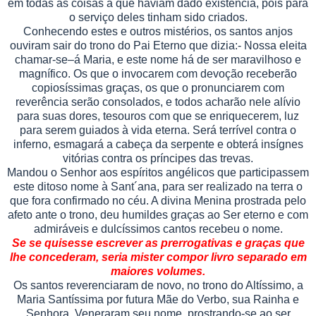
em todas as coisas a que haviam dado existência, pois para
o serviço deles tinham sido criados.
Conhecendo estes e outros mistérios, os santos anjos
ouviram sair do trono do Pai Eterno que dizia:- Nossa eleita
chamar-se–á Maria, e este nome há de ser maravilhoso e
magnífico. Os que o invocarem com devoção receberão
copiosíssimas graças, os que o pronunciarem com
reverência serão consolados, e todos acharão nele alívio
para suas dores, tesouros com que se enriquecerem, luz
para serem guiados à vida eterna. Será terrível contra o
inferno, esmagará a cabeça da serpente e obterá insígnes
vitórias contra os príncipes das trevas.
Mandou o Senhor aos espíritos angélicos que participassem
este ditoso nome à Sant´ana, para ser realizado na terra o
que fora confirmado no céu. A divina Menina prostrada pelo
afeto ante o trono, deu humildes graças ao Ser eterno e com
admiráveis e dulcíssimos cantos recebeu o nome.
Se se quisesse escrever as prerrogativas e graças que
lhe concederam, seria mister compor livro separado em
maiores volumes.
Os santos reverenciaram de novo, no trono do Altíssimo, a
Maria Santíssima por futura Mãe do Verbo, sua Rainha e
Senhora. Veneraram seu nome, prostrando-se ao ser