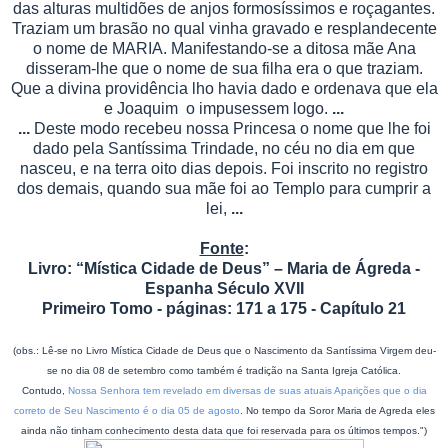
das alturas multidões de anjos formosíssimos e roçagantes.
Traziam um brasão no qual vinha gravado e resplandecente
o nome de MARIA. Manifestando-se a ditosa mãe Ana
disseram-lhe que o nome de sua filha era o que traziam.
Que a divina providência lho havia dado e ordenava que ela
e Joaquim o impusessem logo.
...
...
Deste modo recebeu nossa Princesa o nome que lhe foi
dado pela Santíssima Trindade, no céu no dia em que
nasceu, e na terra oito dias depois. Foi inscrito no registro
dos demais, quando sua mãe foi ao Templo para cumprir a
lei,
...
Fonte
:
Livro: “Mística Cidade de Deus” – Maria de Ágreda
-
Espanha Século XVII
Primeiro Tomo - páginas: 171 a 175 - Capítulo 21
(obs.: Lê-se no Livro Mística Cidade de Deus que o Nascimento da Santíssima Virgem deu-
se no dia 08 de setembro como também é tradição na Santa Igreja Católica.
Contudo,
Nossa Senhora tem revelado em diversas de suas atuais Aparições que o dia
correto de Seu Nascimento é o dia 05 de agosto
. No tempo da Soror Maria de Agreda eles
ainda não tinham conhecimento desta data que foi reservada para os últimos tempos.")