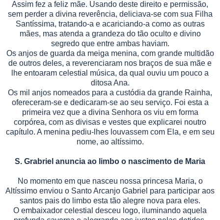
Assim fez a feliz mãe. Usando deste direito e permissão,
sem perder a divina reverência, deliciava-se com sua Filha
Santíssima, tratando-a e acariciando-a como as outras
mães, mas atenda a grandeza do tão oculto e divino
segredo que entre ambas haviam.
Os anjos de guarda da meiga menina, com grande multidão
de outros deles, a reverenciaram nos braços de sua mãe e
lhe entoaram celestial música, da qual ouviu um pouco a
ditosa Ana.
Os mil anjos nomeados para a custódia da grande Rainha,
ofereceram-se e dedicaram-se ao seu serviço. Foi esta a
primeira vez que a divina Senhora os viu em forma
corpórea, com as divisas e vestes que explicarei noutro
capítulo. A menina pediu-lhes louvassem com Ela, e em seu
nome, ao altíssimo.
S. Grabriel anuncia ao limbo o nascimento de Maria
No momento em que nasceu nossa princesa Maria, o
Altíssimo enviou o Santo Arcanjo Gabriel para participar aos
santos pais do limbo esta tão alegre nova para eles.
O embaixador celestial desceu logo, iluminando aquela