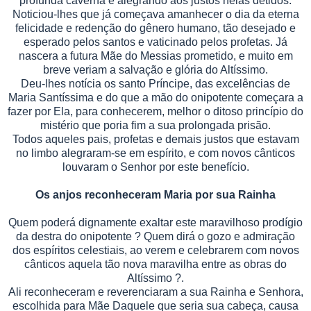
profunda caverna e alegrando aos justos nelas detidos.
Noticiou-lhes que já começava amanhecer o dia da eterna
felicidade e redenção do gênero humano, tão desejado e
esperado pelos santos e vaticinado pelos profetas. Já
nascera a futura Mãe do Messias prometido, e muito em
breve veriam a salvação e glória do Altíssimo.
Deu-lhes notícia os santo Príncipe, das excelências de
Maria Santíssima e do que a mão do onipotente começara a
fazer por Ela, para conhecerem, melhor o ditoso princípio do
mistério que poria fim a sua prolongada prisão.
Todos aqueles pais, profetas e demais justos que estavam
no limbo alegraram-se em espírito, e com novos cânticos
louvaram o Senhor por este benefício.
Os anjos reconheceram Maria por sua Rainha
Quem poderá dignamente exaltar este maravilhoso prodígio
da destra do onipotente ? Quem dirá o gozo e admiração
dos espíritos celestiais, ao verem e celebrarem com novos
cânticos aquela tão nova maravilha entre as obras do
Altíssimo ?.
Ali reconheceram e reverenciaram a sua Rainha e Senhora,
escolhida para Mãe Daquele que seria sua cabeça, causa