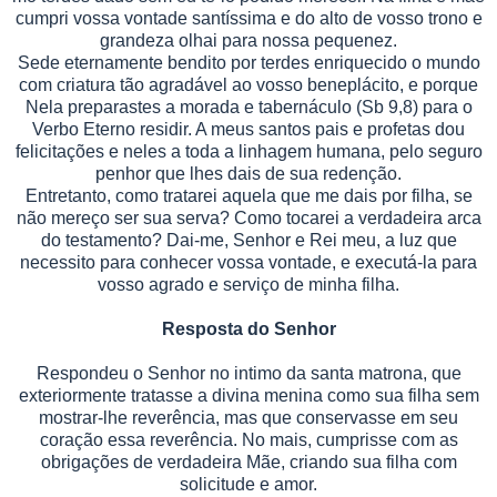
cumpri vossa vontade santíssima e do alto de vosso trono e
grandeza olhai para nossa pequenez.
Sede eternamente bendito por terdes enriquecido o mundo
com criatura tão agradável ao vosso beneplácito, e porque
Nela preparastes a morada e tabernáculo (Sb 9,8) para o
Verbo Eterno residir. A meus santos pais e profetas dou
felicitações e neles a toda a linhagem humana, pelo seguro
penhor que lhes dais de sua redenção.
Entretanto, como tratarei aquela que me dais por filha, se
não mereço ser sua serva? Como tocarei a verdadeira arca
do testamento? Da
i
-me, Senhor e Rei meu, a luz que
necessito para conhecer vossa vontade, e executá-la para
vosso agrado e serviço de minha filha.
Resposta do Senhor
Respondeu o Senhor no intimo da santa matrona, que
exteriormente tratasse a divina menina como sua filha sem
mostrar-lhe reverência, mas que conservasse em seu
coração essa reverência. No mais, cumprisse com as
obrigações de verdadeira Mãe, criando sua filha com
solicitude e amor.