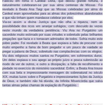
Faleceu em roma o Cardeal Dória, que deixou grande fortuna, e
naturalmente celebraram-se por sua alma centenas de Missas. Foi
revelado à Beata Ana Taigi que as Missas celebradas por alma do
Cardeal eram aproveitadas para as almas dos pobrezinhos abandonados
e que não tinham quem mandasse celebrar por eles.
Via-se assim a divina Justiça que não olha a riqueza, nem as
possibilidade dos ricos em arranjar sufrágios, com descuido às vezes
neste mundo da verdadeira penitência. Viu Ana no Purgatório um
sacerdote muito estimado por suas virtudes e sobretudo pelas brilhantes
pregações que fazia e o tornavam admirados de todos. Sofria muito este
pobre padre. Foi revelado à Beata que expiava a falta de procurar com
muito empenho a fama de bom pregador e um pouco de vaidade ao
pregar a palavra de Deus, sobretudo nas complacências com os elogios.
Viu dois religiosos muitos santos no Purgatório, em sofrimentos duros.
Um deles expiava o seu apego ao próprio juízo e pouca submissão ao
modo de ver de outros, e outro a dissipação, a falta de recolhimento e
piedade no exercício do ministério sacerdotal. Enfim, a Beata Ana trouxe
com sua bela e impressionante mensagem do sobrenatural no século
XIX, muitas luzes sobre o Purgatório e impressionantes lições da Justiça
de Deus, e também não há dúvida, da Infinita Misericórdia que salva
tantas almas pelas chamas de expiação do Purgatório.