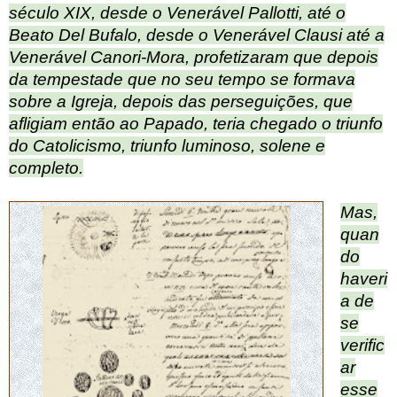
século XIX, desde o Venerável Pallotti, até o
Beato Del Bufalo, desde o Venerável Clausi até a
Venerável Canori-Mora, profetizaram que depois
da tempestade que no seu tempo se formava
sobre a Igreja, depois das perseguições, que
afligiam então ao Papado, teria chegado o triunfo
do Catolicismo, triunfo luminoso, solene e
completo.
Mas,
quan
do
haveri
a de
se
verific
ar
esse