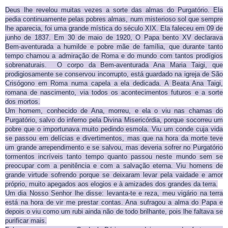
Deus lhe revelou muitas vezes a sorte das almas do Purgatório. Ela
pedia continuamente pelas pobres almas, num misterioso sol que sempre
lhe aparecia, foi uma grande mística do século XIX. Ela faleceu em 09 de
junho de 1837. Em 30 de maio de 1920, O Papa bento XV declarava
Bem-aventurada a humilde e pobre mãe de família, que durante tanto
tempo chamou a admiração de Roma e do mundo com tantos prodígios
sobrenaturais. O corpo da Bem-aventurada Ana Maria Taigi, que
prodigiosamente se conservou incorrupto, está guardado na igreja de São
Crisógono em Roma numa capela a ela dedicada. A Beata Ana Taigi,
romana de nascimento, via todos os acontecimentos futuros e a sorte
dos mortos.
Um homem, conhecido de Ana, morreu, e ela o viu nas chamas do
Purgatório, salvo do inferno pela Divina Misericórdia, porque socorreu um
pobre que o importunava muito pedindo esmola. Viu um conde cuja vida
se passou em delícias e divertimentos, mas que na hora da morte teve
um grande arrependimento e se salvou, mas deveria sofrer no Purgatório
tormentos incríveis tanto tempo quanto passou neste mundo sem se
preocupar com a penitência e com a salvação eterna. Viu homens de
grande virtude sofrendo porque se deixaram levar pela vaidade e amor
próprio, muito apegados aos elogios e à amizades dos grandes da terra.
Um dia Nosso Senhor lhe disse: levanta-te e reza, meu vigário na terra
está na hora de vir me prestar contas. Ana sufragou a alma do Papa e
depois o viu como um rubi ainda não de todo brilhante, pois lhe faltava se
purificar mais.