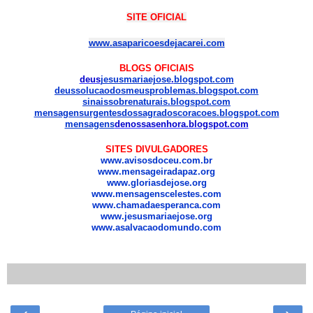
SITE
OFICIAL
www.asaparicoesdejacarei.com
BLOGS OFICIAIS
deus
jesusmariaejose
.
blogspot.com
deussolucaodosmeusproblemas.blogspot.com
sinaissobrenaturais.blogspot.com
mensagensurgentesdossagradoscoracoes.blogspot.com
mensagens
denossasenhora.blogspot.com
SITES DIVULGADORES
www.avisosdoceu.com.br
www.mensageiradapaz.org
www.gloriasdejose.org
www.mensagenscelestes.com
www.chamadaesperanca.com
www.jesusmariaejose.org
www.asalvacaodomundo.com