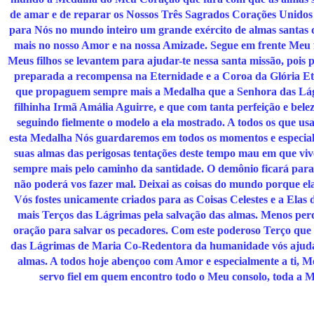
de amar e de reparar os Nossos Três Sagrados Corações Unidos
para Nós no mundo inteiro um grande exército de almas santas 
mais no nosso Amor e na nossa Amizade. Segue em frente Meu fi
Meus filhos se levantem para ajudar-te nessa santa missão, pois pa
preparada a recompensa na Eternidade e a Coroa da Glória E
que propaguem sempre mais a Medalha que a Senhora das Lá
filhinha Irmã Amália Aguirre, e que com tanta perfeição e belez
seguindo fielmente o modelo a ela mostrado. A todos os que u
esta Medalha Nós guardaremos em todos os momentos e especia
suas almas das perigosas tentações deste tempo mau em que vive
sempre mais pelo caminho da santidade. O demônio ficará paral
não poderá vos fazer mal. Deixai as coisas do mundo porque ela
Vós fostes unicamente criados para as Coisas Celestes e a Elas 
mais Terços das Lágrimas pela salvação das almas. Menos per
oração para salvar os pecadores. Com este poderoso Terço que
das Lágrimas de Maria Co-Redentora da humanidade vós ajudar
almas. A todos hoje abençoo com Amor e especialmente a ti,
servo fiel em quem encontro todo o Meu consolo, toda a M