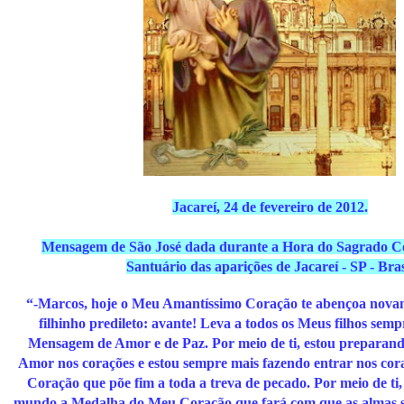
Jacareí, 24 de fevereiro de 2012.
Mensagem de São José dada durante a Hora do Sagrado Co
Santuário das aparições de Jacareí - SP - Bras
“-Marcos, hoje o Meu Amantíssimo Coração te abençoa novam
filhinho predileto: avante! Leva a todos os Meus filhos sem
Mensagem de Amor e de Paz. Por meio de ti, estou preparan
Amor nos corações e estou sempre mais fazendo entrar nos co
Coração que põe fim a toda a treva de pecado. Por meio de ti,
mundo a Medalha do Meu Coração que fará com que as almas s