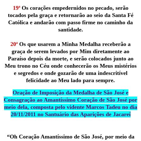
19ª
Os corações empedernidos no pecado, serão
tocados pela graça e retornarão ao seio da Santa Fé
Católica e andarão com passo firme no caminho da
santidade.
20ª
Os que usarem a Minha Medalha receberão a
graça de serem levados por Mim diretamente ao
Paraíso depois da morte, e serão colocados junto ao
Meu trono no Céu onde conhecerão os Meus mistérios
e segredos e onde gozarão de uma indescritível
felicidade ao Meu lado para sempre.
Oração de Imposição da Medalha de São José e
Consagração ao Amantíssimo Coração de São José por
meio dela, composta pelo vidente Marcos Tadeu no dia
20/11/2011 no Santuário das Aparições de Jacareí
“Oh Coração Amantíssimo de São José, por meio da