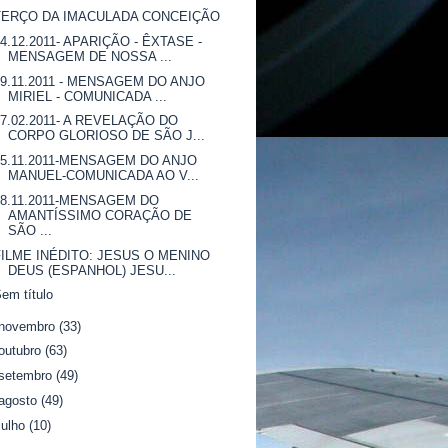
TERÇO DA IMACULADA CONCEIÇÃO
04.12.2011- APARIÇÃO - ÊXTASE -
MENSAGEM DE NOSSA ...
29.11.2011 - MENSAGEM DO ANJO
MIRIEL - COMUNICADA ...
07.02.2011- A REVELAÇÃO DO
CORPO GLORIOSO DE SÃO J...
25.11.2011-MENSAGEM DO ANJO
MANUEL-COMUNICADA AO V...
28.11.2011-MENSAGEM DO
AMANTÍSSIMO CORAÇÃO DE
SÃO ...
FILME INÉDITO: JESUS O MENINO
DEUS (ESPANHOL) JESU...
em título
novembro
(33)
outubro
(63)
setembro
(49)
agosto
(49)
julho
(10)