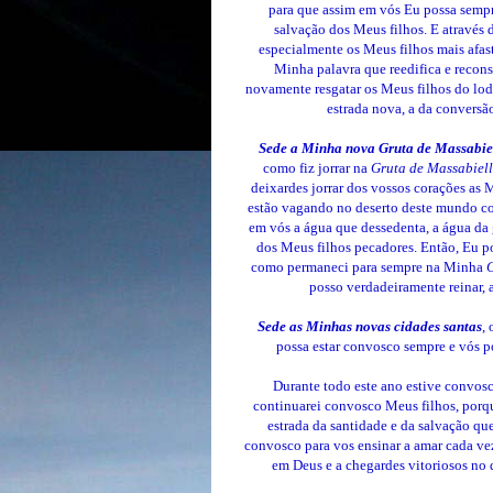
para que assim em vós Eu possa sempr
salvação dos Meus filhos. E através d
especialmente os Meus filhos mais afa
Minha palavra que reedifica e recons
novamente resgatar os Meus filhos do lod
estrada nova, a da conversão
Sede a Minha nova Gruta de Massabie
como fiz jorrar na
Gruta de Massabiell
deixardes jorrar dos vossos corações as
estão vagando no deserto deste mundo co
em vós a água que dessedenta, a água da 
dos Meus filhos pecadores.
Então, Eu p
como permaneci para sempre na Minha
G
posso verdadeiramente reinar, a
Sede as Minhas novas cidades santas
,
possa estar convosco sempre e vós p
Durante todo este ano estive convosc
continuarei convosco Meus filhos, porq
estrada da santidade e da salvação que
convosco para vos ensinar a amar cada vez
em Deus e a chegardes vitoriosos no 