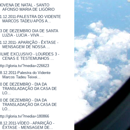
NOVENA DE NATAL - SANTO
AFONSO MARIA DE LIGÓRIO
11.12.2011-PALESTRA DO VIDENTE
MARCOS TADEU APÓS A...
13 DE DEZEMBRO DIA DE SANTA
LUZIA - LUCIA - VIVA ...
11.12.2011- APARIÇÃO - ÊXTASE -
MENSAGEM DE NOSSA ...
FILME EXCLUSIVO - LOURDES 3 -
CENAS E TESTEMUNHOS ...
ttp://gloria.tv/?media=226623
8.12.2011-Palestra do Vidente
Marcos Tadeu Teixei...
10 DE DEZEMBRO - DIA DA
TRANSLADAÇÃO DA CASA DE
LO...
10 DE DEZEMBRO - DIA DA
TRANSLADAÇÃO DA CASA DE
LO...
ttp://gloria.tv/?media=180866
08.12.2011-VÍDEO - APARIÇÃO -
ÊXTASE - MENSAGEM DE...