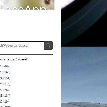
gens de Jacareí
26
(49)
25
(149)
24
(151)
23
(119)
22
(74)
21
(134)
20
(19)