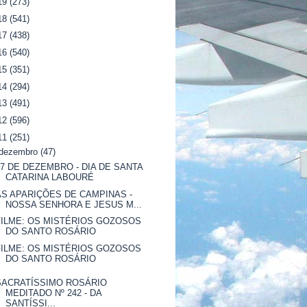
19
(273)
18
(541)
17
(438)
16
(540)
15
(351)
14
(294)
13
(491)
12
(596)
11
(251)
dezembro
(47)
27 DE DEZEMBRO - DIA DE SANTA
CATARINA LABOURÉ
AS APARIÇÕES DE CAMPINAS -
NOSSA SENHORA E JESUS M...
FILME: OS MISTÉRIOS GOZOSOS
DO SANTO ROSÁRIO
FILME: OS MISTÉRIOS GOZOSOS
DO SANTO ROSÁRIO
SACRATÍSSIMO ROSÁRIO
MEDITADO Nº 242 - DA
SANTÍSSI...