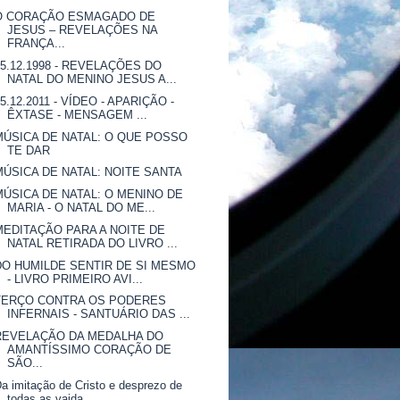
O CORAÇÃO ESMAGADO DE
JESUS – REVELAÇÕES NA
FRANÇA...
25.12.1998 - REVELAÇÕES DO
NATAL DO MENINO JESUS A...
25.12.2011 - VÍDEO - APARIÇÃO -
ÊXTASE - MENSAGEM ...
MÚSICA DE NATAL: O QUE POSSO
TE DAR
MÚSICA DE NATAL: NOITE SANTA
MÚSICA DE NATAL: O MENINO DE
MARIA - O NATAL DO ME...
MEDITAÇÃO PARA A NOITE DE
NATAL RETIRADA DO LIVRO ...
DO HUMILDE SENTIR DE SI MESMO
- LIVRO PRIMEIRO AVI...
TERÇO CONTRA OS PODERES
INFERNAIS - SANTUÁRIO DAS ...
REVELAÇÃO DA MEDALHA DO
AMANTÍSSIMO CORAÇÃO DE
SÃO...
a imitação de Cristo e desprezo de
todas as vaida...