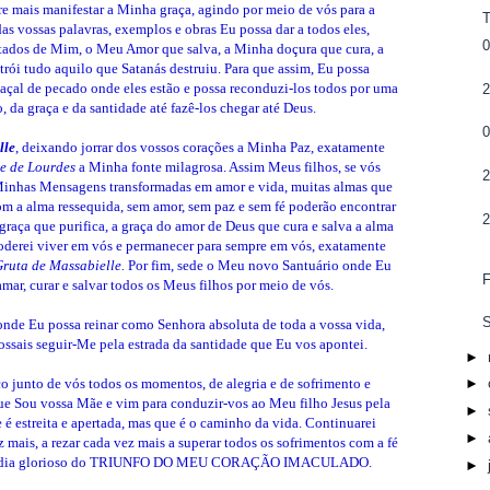
e mais manifestar a Minha graça, agindo por meio de vós para a
as vossas palavras, exemplos e obras Eu possa dar a todos eles,
stados de Mim, o Meu Amor que salva, a Minha doçura que cura, a
trói tudo aquilo que Satanás destruiu. Para que assim, Eu possa
açal de pecado onde eles estão e possa reconduzi-los todos por uma
, da graça e da santidade até fazê-los chegar até Deus.
lle
, deixando jorrar dos vossos corações a Minha Paz, exatamente
e
de Lourdes
a Minha fonte milagrosa. Assim Meus filhos, se vós
 Minhas Mensagens transformadas em amor e vida, muitas almas que
m a alma ressequida, sem amor, sem paz e sem fé poderão encontrar
graça que purifica, a graça do amor de Deus que cura e salva a alma
oderei viver em vós e permanecer para sempre em vós, exatamente
ruta de Massabielle.
Por fim, sede o Meu novo Santuário onde Eu
mar, curar e salvar todos os Meus filhos por meio de vós.
S
 onde Eu possa reinar como Senhora absoluta de toda a vossa vida,
ossais seguir-Me pela estrada da santidade que Eu vos apontei.
►
o junto de vós todos os momentos, de alegria e de sofrimento e
►
ue Sou vossa Mãe e vim para conduzir-vos ao Meu filho Jesus pela
►
 é estreita e apertada, mas que é o caminho da vida. Continuarei
►
 mais, a rezar cada vez mais a superar todos os sofrimentos com a fé
dia glorioso do
TRIUNFO DO MEU CORAÇÃO IMACULADO
.
►