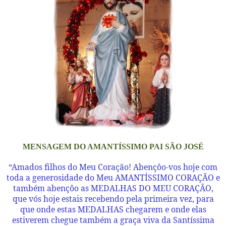
MENSAGEM DO AMANTÍSSIMO PAI SÃO JOSÉ
“Amados filhos do Meu Coração! Abençôo-vos hoje com
toda a generosidade do Meu AMANTÍSSIMO CORAÇÃO e
também abençôo as MEDALHAS DO MEU CORAÇÃO,
que vós hoje estais recebendo pela primeira vez, para
que onde estas MEDALHAS chegarem e onde elas
estiverem chegue também a graça viva da Santíssima