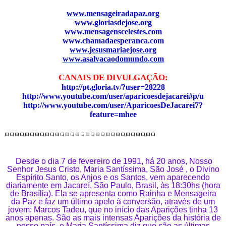
www.mensageiradapaz.org
www.gloriasdejose.org
www.mensagenscelestes.com
www.chamadaesperanca.com
www.jesusmariaejose.org
www.asalvacaodomundo.com
CANAIS DE DIVULGAÇÃO:
http://pt.gloria.tv/?user=28228
http://www.youtube.com/user/aparicoesdejacarei#p/u
http://www.youtube.com/user/AparicoesDeJacarei7?
feature=mhee
Desde o dia 7 de fevereiro de 1991, há 20 anos, Nosso
Senhor Jesus Cristo, Maria Santíssima, São José , o Divino
Espírito Santo, os Anjos e os Santos, vem aparecendo
diariamente em Jacareí, São Paulo, Brasil, às 18:30hs (hora
de Brasília). Ela se apresenta como Rainha e Mensageira
da Paz e faz um último apelo à conversão, através de um
jovem: Marcos Tadeu, que no início das Aparições tinha 13
anos apenas. São as mais intensas Aparições da história de
nosso país, e Maria Santíssima diz que são as últimas