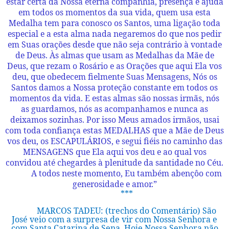
estar certa da Nossa eterna companhia, presença e ajuda
em todos os momentos da sua vida, quem usa esta
Medalha tem para conosco os Santos, uma ligação toda
especial e a esta alma nada negaremos do que nos pedir
em Suas orações desde que não seja contrário à vontade
de Deus. Às almas que usam as Medalhas da Mãe de
Deus, que rezam o Rosário e as Orações que aqui Ela vos
deu, que obedecem fielmente Suas Mensagens, Nós os
Santos damos a Nossa proteção constante em todos os
momentos da vida. E estas almas são nossas irmãs, nós
as guardamos, nós as acompanhamos e nunca as
deixamos sozinhas. Por isso Meus amados irmãos, usai
com toda confiança estas MEDALHAS que a Mãe de Deus
vos deu, os ESCAPULÁRIOS, e segui fiéis no caminho das
MENSAGENS que Ela aqui vos deu e ao qual vos
convidou até chegardes à plenitude da santidade no Céu.
A todos neste momento, Eu também abençôo com
generosidade e amor.”
***
MARCOS TADEU: (trechos do Comentário) São
José veio com a surpresa de vir com Nossa Senhora e
com Santa Catarina de Sena. Hoje Nossa Senhora não