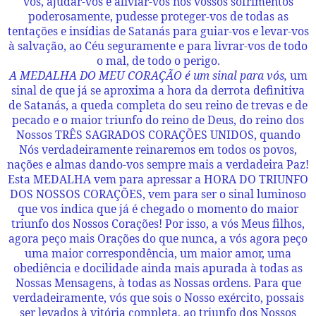
vos, ajudar-vos e aliviar-vos nos vossos sofrimentos
poderosamente, pudesse proteger-vos de todas as
tentações e insídias de Satanás para guiar-vos e levar-vos
à salvação, ao Céu seguramente e para livrar-vos de todo
o mal, de todo o perigo.
A MEDALHA DO MEU CORAÇÃO é um sinal para vós,
um
sinal de que já se aproxima a hora da derrota definitiva
de Satanás, a queda completa do seu reino de trevas e de
pecado e o maior triunfo do reino de Deus, do reino dos
Nossos TRÊS SAGRADOS CORAÇÕES UNIDOS, quando
Nós verdadeiramente reinaremos em todos os povos,
nações e almas dando-vos sempre mais a verdadeira Paz!
Esta MEDALHA vem para apressar a HORA DO TRIUNFO
DOS NOSSOS CORAÇÕES, vem para ser o sinal luminoso
que vos indica que já é chegado o momento do maior
triunfo dos Nossos Corações! Por isso, a vós Meus filhos,
agora peço mais Orações do que nunca, a vós agora peço
uma maior correspondência, um maior amor, uma
obediência e docilidade ainda mais apurada à todas as
Nossas Mensagens, à todas as Nossas ordens. Para que
verdadeiramente, vós que sois o Nosso exército, possais
ser levados à vitória completa, ao triunfo dos Nossos