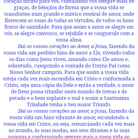
coração divino para vós, cumulando-vos sempre mais de
graças, de bênçãos de forma que a vossa vida se
transforme num grande e místico roseiral de amor, onde
florescem as rosas de todas as virtudes, de todos os bons
frutos de santidade. Para que assim o amor se alegre em
vós, se alegre convosco, se rejubile e se congratule com a
vossa alma.
Dai os vossos corações ao Amor, a Jesus,
fazendo da
vossa vida um perfeito hino de amor a Ele, vivendo todos
os dias como Jesus viveu, amando como Ele amou e,
sobretudo, cumprindo a vontade do Eterno Pai como
Nosso Senhor cumpriu. Para que assim a vossa vida
esteja cada vez mais escondida em Cristo e conformada a
Cristo, seja uma cópia da Dele e então a verdade, o amor
de Deus possa triunfar neste mundo de trevas e de
pecado e o bem suplante o mal e assim a Santíssima
Trindade tenha o Seu maior Triunfo.
Daí os vossos corações ao amor, a Jesus,
fazendo da
vossa vida um hino vibrante de amor, escondendo a
vossa vida em Cristo, ou seja, renunciando cada vez mais
ao mundo, às suas modas, aos seus ditames e às suas
pompas e conformando sempre mais a vossa vida ao