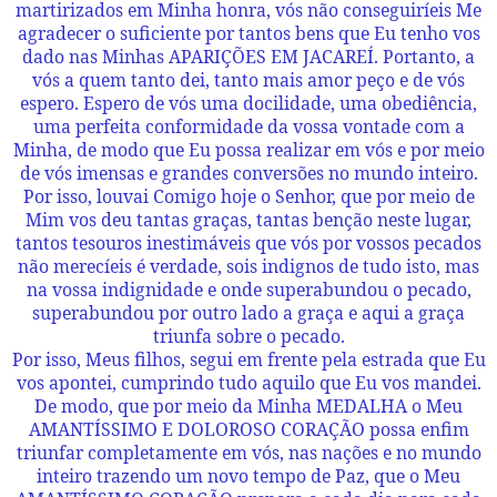
martirizados em Minha honra, vós não conseguiríeis Me
agradecer o suficiente por tantos bens que Eu tenho vos
dado nas Minhas APARIÇÕES EM JACAREÍ. Portanto, a
vós a quem tanto dei, tanto mais amor peço e de vós
espero. Espero de vós uma docilidade, uma obediência,
uma perfeita conformidade da vossa vontade com a
Minha, de modo que Eu possa realizar em vós e por meio
de vós imensas e grandes conversões no mundo inteiro.
Por isso, louvai Comigo hoje o Senhor, que por meio de
Mim vos deu tantas graças, tantas benção neste lugar,
tantos tesouros inestimáveis que vós por vossos pecados
não merecíeis é verdade, sois indignos de tudo isto, mas
na vossa indignidade e onde superabundou o pecado,
superabundou por outro lado a graça e aqui a graça
triunfa sobre o pecado.
Por isso, Meus filhos, segui em frente pela estrada que Eu
vos apontei, cumprindo tudo aquilo que Eu vos mandei.
De modo, que por meio da Minha MEDALHA o Meu
AMANTÍSSIMO E DOLOROSO CORAÇÃO possa enfim
triunfar completamente em vós, nas nações e no mundo
inteiro trazendo um novo tempo de Paz, que o Meu