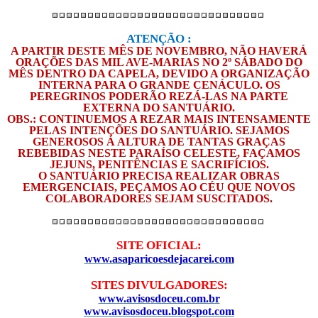
ATENÇÃO :
A PARTIR DESTE MÊS DE NOVEMBRO, NÃO HAVERÁ
ORAÇÕES DAS MIL AVE-MARIAS NO 2º SÁBADO DO
MÊS DENTRO DA CAPELA, DEVIDO A ORGANIZAÇÃO
INTERNA PARA O GRANDE CENÁCULO. OS
PEREGRINOS PODERÃO REZÁ-LAS NA PARTE
EXTERNA DO SANTUÁRIO.
OBS.: CONTINUEMOS A REZAR MAIS INTENSAMENTE
PELAS INTENÇÕES DO SANTUÁRIO. SEJAMOS
GENEROSOS Á ALTURA DE TANTAS GRAÇAS
REBEBIDAS NESTE PARAÍSO CELESTE, FAÇAMOS
JEJUNS, PENITÊNCIAS E SACRIFÍCIOS.
O SANTUÁRIO PRECISA REALIZAR OBRAS
EMERGENCIAIS, PEÇAMOS AO CÉU QUE NOVOS
COLABORADORES SEJAM SUSCITADOS.
SITE OFICIAL:
www.asaparicoesdejacarei.com
SITES DIVULGADORES:
www.avisosdoceu.com.br
www.avisosdoceu.blogspot.com