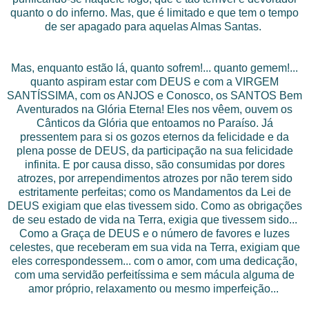
quanto o do inferno. Mas, que é limitado e que tem o tempo
de ser apagado para aquelas Almas Santas.
Mas, enquanto estão lá, quanto sofrem!... quanto gemem!...
quanto aspiram estar com DEUS e com a VIRGEM
SANTÍSSIMA, com os ANJOS e Conosco, os SANTOS Bem
Aventurados na Glória Eterna! Eles nos vêem, ouvem os
Cânticos da Glória que entoamos no Paraíso. Já
pressentem para si os gozos eternos da felicidade e da
plena posse de DEUS, da participação na sua felicidade
infinita. E por causa disso, são consumidas por dores
atrozes, por arrependimentos atrozes por não terem sido
estritamente perfeitas; como os Mandamentos da Lei de
DEUS exigiam que elas tivessem sido. Como as obrigações
de seu estado de vida na Terra, exigia que tivessem sido...
Como a Graça de DEUS e o número de favores e luzes
celestes, que receberam em sua vida na Terra, exigiam que
eles correspondessem... com o amor, com uma dedicação,
com uma servidão perfeitíssima e sem mácula alguma de
amor próprio, relaxamento ou mesmo imperfeição...