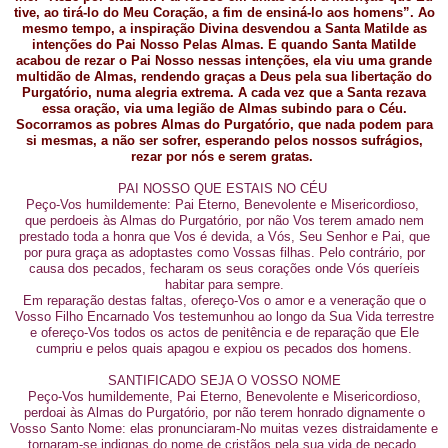
tive, ao tirá-lo do Meu Coração, a fim de ensiná-lo aos homens”. Ao
mesmo tempo, a inspiração Divina desvendou a Santa Matilde as
intenções do Pai Nosso Pelas Almas. E quando Santa Matilde
acabou de rezar o Pai Nosso nessas intenções, ela viu uma grande
multidão de Almas, rendendo graças a Deus pela sua libertação do
Purgatório, numa alegria extrema. A cada vez que a Santa rezava
essa oração, via uma legião de Almas subindo para o Céu.
Socorramos as pobres Almas do Purgatório, que nada podem para
si mesmas, a não ser sofrer, esperando pelos nossos sufrágios,
rezar por nós e serem gratas.
PAI NOSSO QUE ESTAIS NO CÉU
Peço-Vos humildemente: Pai Eterno, Benevolente e Misericordioso,
que perdoeis às Almas do Purgatório, por não Vos terem amado nem
prestado toda a honra que Vos é devida, a Vós, Seu Senhor e Pai, que
por pura graça as adoptastes como Vossas filhas. Pelo contrário, por
causa dos pecados, fecharam os seus corações onde Vós queríeis
habitar para sempre.
Em reparação destas faltas, ofereço-Vos o amor e a veneração que o
Vosso Filho Encarnado Vos testemunhou ao longo da Sua Vida terrestre
e ofereço-Vos todos os actos de penitência e de reparação que Ele
cumpriu e pelos quais apagou e expiou os pecados dos homens.
SANTIFICADO SEJA O VOSSO NOME
Peço-Vos humildemente, Pai Eterno, Benevolente e Misericordioso,
perdoai às Almas do Purgatório, por não terem honrado dignamente o
Vosso Santo Nome: elas pronunciaram-No muitas vezes distraidamente e
tornaram-se indignas do nome de cristãos pela sua vida de pecado.