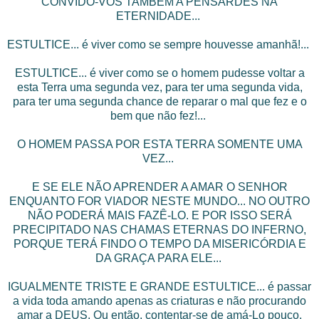
CONVIDO-VOS TAMBÉM A PENSARDES NA
ETERNIDADE...
ESTULTICE... é viver como se sempre houvesse amanhã!...
ESTULTICE... é viver como se o homem pudesse voltar a
esta Terra uma segunda vez, para ter uma segunda vida,
para ter uma segunda chance de reparar o mal que fez e o
bem que não fez!...
O HOMEM PASSA POR ESTA TERRA SOMENTE UMA
VEZ...
E SE ELE NÃO APRENDER A AMAR O SENHOR
ENQUANTO FOR VIADOR NESTE MUNDO... NO OUTRO
NÃO PODERÁ MAIS FAZÊ-LO. E POR ISSO SERÁ
PRECIPITADO NAS CHAMAS ETERNAS DO INFERNO,
PORQUE TERÁ FINDO O TEMPO DA MISERICÓRDIA E
DA GRAÇA PARA ELE...
IGUALMENTE TRISTE E GRANDE ESTULTICE... é passar
a vida toda amando apenas as criaturas e não procurando
amar a DEUS. Ou então, contentar-se de amá-Lo pouco,