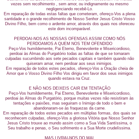
vezes sem recolhimento , sem amor, ou indignamente ou mesmo
negligenciando recebê-Lo.
Em reparação de todas estas faltas que cometeram, ofereço-Vos a plena
santidade e o grande recolhimento de Nosso Senhor Jesus Cristo Vosso
Divino Filho, bem como o ardente amor, através dos quais nos ofereceu
este dom incomparável.
PERDOAI-NOS AS NOSSAS OFENSAS ASSIM COMO NÓS
PERDOAMOS A QUEM NOS TEM OFENDIDO
Peço-Vos humildemente, Pai Eterno, Benevolente e Misericordioso,
perdoai às Almas do Purgatório todas as faltas de que se tornaram
culpadas sucumbindo aos sete pecados capitais e também quando não
quiseram amar, nem perdoar aos seus inimigos.
Em reparação de todos estes pecados, ofereço-Vos a Oração cheia de
Amor que o Vosso Divino Filho Vos dirigiu em favor dos seus inimigos
quando estava na Cruz.
E NÃO NOS DEIXEIS CAIR EM TENTAÇÃO
Peço-Vos humildemente, Pai Eterno, Benevolente e Misericordioso,
perdoai às Almas do Purgatório, porque muitas vezes não resistiram às
tentações e paixões, mas seguiram o Inimigo de todo o bem e
abandonaram-se às fraquezas da carne.
Em reparação de todos estes pecados em múltiplas formas, dos quais se
reconhecem culpadas, ofereço-Vos a gloriosa Vitória que Nosso Senhor
Jesus Cristo trouxe ao mundo assim como a Sua Vida Santíssima, o
Seu trabalho e penas, o Seu sofrimento e a Sua Morte crudelíssima.
MAS LIVRAI-NOS DO MAL