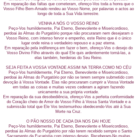
Em reparação das faltas que cometeram, ofereço-Vos toda a honra que o
Vosso Filho Bem-Amado rendeu ao Vosso Nome, por palavras e actos ao
longo de toda a Sua Vida terrestre.
VENHA A NÓS O VOSSO REINO
Peço-Vos humildemente, Pai Eterno, Benevolente e Misericordioso,
perdoai às Almas do Purgatório porque não procuraram nem desejaram o
Vosso Reino, com intenso fervor e empenho, este Reino que é o único
lugar onde reina o verdadeiro repouso e a paz eterna.
Em reparação pela indiferença em fazer o bem, ofereço-Vos o desejo do
Vosso Divino Filho através do qual Ele quis ardentemente torná-las, a
elas também, herdeiras do Seu Reino.
SEJA FEITA A VOSSA VONTADE ASSIM NA TERRA COMO NO CÉU
Peço-Vos humildemente, Pai Eterno, Benevolente e Misericordioso,
perdoai às Almas do Purgatório por não se terem sempre submetido com
devoção à Vossa Vontade. Elas não procuraram cumprir a Vossa Vontade
em todas as coisas e muitas vezes cederam a agiram fazendo
unicamente a sua própria vontade.
Em reparação da sua desobediência, ofereço-Vos a perfeita conformidade
do Coração cheio de Amor do Vosso Filho à Vossa Santa Vontade e a
submissão total que Ele Vos testemunhou obedecendo-Vos até à Sua
Morte na Cruz.
O PÃO NOSSO DE CADA DIA NOS DAI HOJE
Peço-Vos humildemente, Pai Eterno, Benevolente e Misericordioso,
perdoai às Almas do Purgatório por não terem recebido sempre o Santo
Sacramento da Eucaristia com intenso desejo. Receberam-No muitas