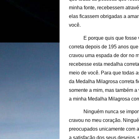
minha fonte, recebessem atravé
elas ficassem obrigadas a ama
você.
E porque quis que fosse
correta depois de 195 anos que 
cravou uma espada de dor no m
recebesse esta medalha correta,
meio de você. Para que todas a
da Medalha Milagrosa correta f
somente a mim, mas também a v
a minha Medalha Milagrosa corr
Ninguém nunca se import
cravou no meu coração. Ningu
preocupados unicamente com a 
a satisfação dos seus desejos,