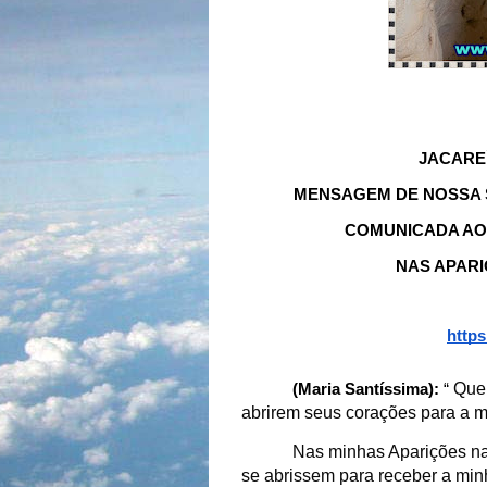
JACAREÍ
MENSAGEM DE NOSSA 
COMUNICADA AO 
NAS APARI
http
Quer
(Maria Santíssima):
“
abrirem seus corações para a 
Nas minhas Aparições na 
se abrissem para receber a min