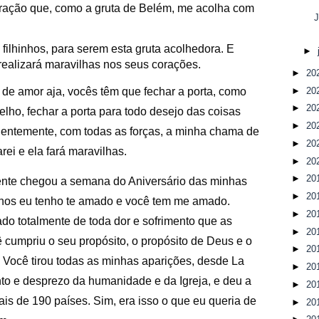
oração que, como a gruta de Belém, me acolha com
J
filhinhos, para serem esta gruta acolhedora. E
►
ealizará maravilhas nos seus corações.
►
20
►
20
de amor aja, vocês têm que fechar a porta, como
►
20
lho, fechar a porta para todo desejo das coisas
►
20
rdentemente, com todas as forças, a minha chama de
►
20
rei e ela fará maravilhas.
►
20
►
20
mente chegou a semana do Aniversário das minhas
►
20
anos eu tenho te amado e você tem me amado.
►
20
ado totalmente de toda dor e sofrimento que as
►
20
cumpriu o seu propósito, o propósito de Deus e o
►
20
i. Você tirou todas as minhas aparições, desde La
►
20
nto e desprezo da humanidade e da Igreja, e deu a
►
20
is de 190 países. Sim, era isso o que eu queria de
►
20