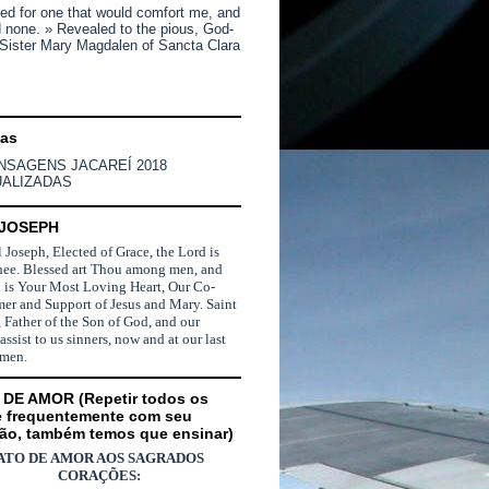
ked for one that would comfort me, and
d none. » Revealed to the pious, God-
 Sister Mary Magdalen of Sancta Clara
nas
NSAGENS JACAREÍ 2018
UALIZADAS
 JOSEPH
l Joseph, Elected of Grace, the Lord is
hee. Blessed art Thou among men, and
d is Your Most Loving Heart, Our Co-
er and Support of Jesus and Mary. Saint
 Father of the Son of God, and our
 assist to us sinners, now and at our last
Amen.
DE AMOR (Repetir todos os
e frequentemente com seu
ão, também temos que ensinar)
ATO DE AMOR AOS SAGRADOS
CORAÇÕES: