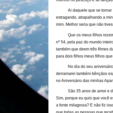
Ai daquele que se tornar
estragando, atrapalhando a min
mim. Melhor seria que não tive
Que os meus filhos rezem
nº 54, pela paz do mundo inteir
também que deem três filmes da
para dois filhos meus filhos qu
No dia do seu aniversári
derramarei também bênçãos espe
no Aniversário das minhas Apar
São 35 anos de amor e de
Sim, porque eu quis que você es
a fonte milagrosa? E não fiz i
que todas as pessoas que rece