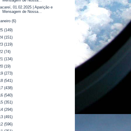
Mensagem de Nossa...
acareí, 01.02.2025 | Aparição e
Mensagem de Nossa...
janeiro
(6)
25
(149)
24
(151)
23
(119)
22
(74)
21
(134)
20
(19)
19
(273)
18
(541)
17
(438)
16
(540)
15
(351)
14
(294)
13
(491)
12
(596)