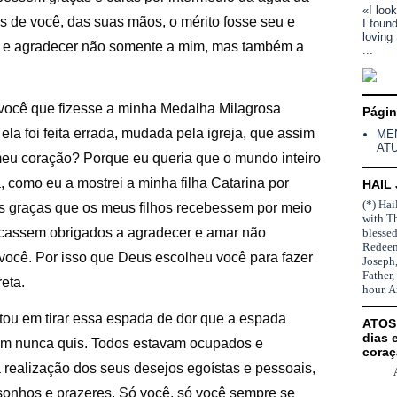
«I loo
s de você, das suas mãos, o mérito fosse seu e
I foun
loving
r e agradecer não somente a mim, mas também a
...
 você que fizesse a minha Medalha Milagrosa
Pági
ela foi feita errada, mudada pela igreja, que assim
ME
AT
eu coração? Porque eu queria que o mundo inteiro
 como eu a mostrei a minha filha Catarina por
HAIL
(*) Hai
s graças que os meus filhos recebessem por meio
with T
icassem obrigados a agradecer e amar não
blesse
Redeem
ocê. Por isso que Deus escolheu você para fazer
Joseph,
Father,
eta.
hour. 
ou em tirar essa espada de dor que a espada
ATOS 
dias 
ém nunca quis. Todos estavam ocupados e
coraç
realização dos seus desejos egoístas e pessoais,
 sonhos e prazeres. Só você, só você sempre se