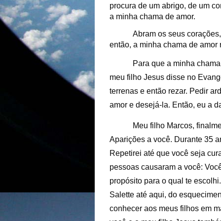
procura de um abrigo, de um c
a minha chama de amor.
Abram os seus corações, 
então, a minha chama de amor r
Para que a minha chama 
meu filho Jesus disse no Evange
terrenas e então rezar. Pedir a
amor e desejá-la. Então, eu a da
Meu filho Marcos, final
Aparições a você. Durante 35 
Repetirei até que você seja cur
pessoas causaram a você: Você 
propósito para o qual te escolh
Salette até aqui, do esquecime
conhecer aos meus filhos em ma