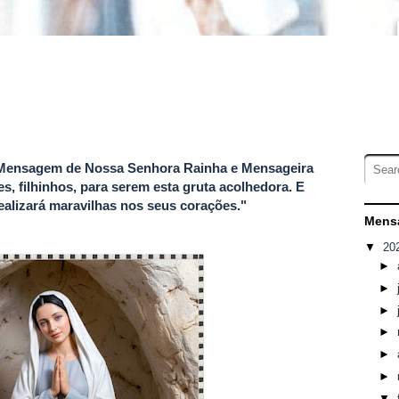
 e Mensagem de Nossa Senhora Rainha e Mensageira
s, filhinhos, para serem esta gruta acolhedora. E
alizará maravilhas nos seus corações."
Mensa
▼
20
►
►
►
►
►
►
▼