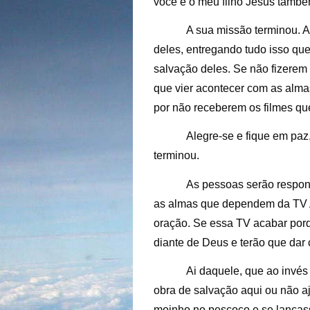
você e o meu filho Jesus també
A sua missão terminou. A
deles, entregando tudo isso que
salvação deles. Se não fizerem 
que vier acontecer com as alma
por não receberem os filmes qu
Alegre-se e fique em paz
terminou.
As pessoas serão respon
as almas que dependem da TV A
oração. Se essa TV acabar porq
diante de Deus e terão que dar
Ai daquele, que ao invés d
obra de salvação aqui ou não a
moinho no pescoço e se lanças