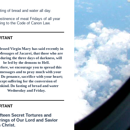
ting of bread and water all day.
stinence of meat Fridays of all year
ing to the Code of Canon Law.
RTANT
essed Virgin Mary has said recently in
Messages of Jacareí, that those who are
n during the three days of darkness, will
be led by the demons to Hell.
fore, we encourage you to spread this
 messages and to pray much with your
 Do penance, sacrifice with your heart;
cept suffering for the conversion of
kind. Do fasting of bread and water
Wednesday and Friday.
RTANT
ifteen Secret Tortures and
rings of Our Lord and Savior
 Christ.