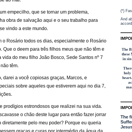
(*) Fas
 um empecilho, que se tornar um problema,
And ab
ha obra de salvação aqui e o seu trabalho para
accord
sse vindo a este mundo.
IMPO
 o Rosário todos os dias, especialmente o Rosário
o. Que o deem para três filhos meus que não têm e
The Bl
these 
 vida do meu filho João Bosco, Sede Santos nº 7
in si
e não têm.
There
holy
o, darei a você copiosas graças, Marcos, e
heart.
ac
ciais sobre aqueles que estiverem aqui no dia 7,
man
ições.
 prodígios estrondosos que realizei na sua vida.
IMPO
cavasse o chão deste lugar para então fazer jorrar
The f
Suffe
sso diretamente pelo meu poder? Porque eu queria
Jesus
bessem graças e curas por intermédio da água da