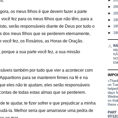
►
20
m.
►
20
gora, os meus filhos é que devem fazer a parte
►
20
 você fez para os meus filhos que não têm, para a
►
19
isto, serão responsáveis diante de Deus por tudo o
►
19
►
19
s dos meus filhos que se perderem eternamente,
e você fez, os Rosários, as Horas de Oração.
RÁ
MI
, porque a sua parte você fez, a sua missão
NÃ
NO
EM
sáveis também por tudo que vier a acontecer com
IMPO
pparitions para se manterem firmes na fé e na
«Thank 
ue eles não te ajudam, eles serão responsáveis
on Tue
helped
 contas de todas estas almas que se perderem.
days M
Wednes
so tha
e te ajudar, te fizer sofrer e que prejudicar a minha
these 
judá-la. Melhor seria que amarrasse uma pedra de
PART
07/12/
se ao mar.