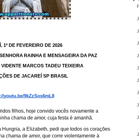
J
J
J
, 1º DE FEVEREIRO DE 2026
SENHORA RAINHA E MENSAGEIRA DA PAZ
J
VIDENTE MARCOS TADEU TEIXEIRA
J
ÇÕES DE JACAREÍ SP BRASIL
J
J
s://youtu.be/9kZzSos6mL8
J
idos filhos, hoje convido vocês novamente a
minha chama de amor, cuja festa é amanhã.
Hungria, a Elizabeth, pedi que todos os corações
J
ha chama de amor, que corre violentamente à