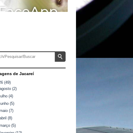
gens de Jacareí
26
(49)
agosto
(2)
julho
(4)
junho
(5)
maio
(7)
abril
(8)
março
(5)
fevereiro
(12)