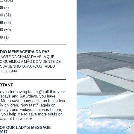
11
(251)
09
(3)
00
(31)
99
(23)
90
(60)
89
(1)
DIO MENSAGEIRA DA PAZ
LAGRE DA CHAMA DA VELA QUE
O QUEIMOU A MÃO DO VIDENTE DE
SSA SENHORA MARCOS TADEU
 7.11.1994
RTANT
you for having fasting(*) all this year
sdays and Saturdays, you have
 Me to save many souls on these two
y children. Now fast(*) again on
days and Fridays as it was before,
t you help Me to save more souls on
days of the week.»...
 OF OUR LADY'S MESSAGE
2017