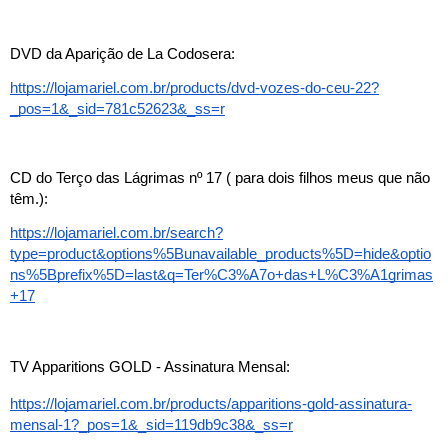
DVD da Aparição de La Codosera:
https://lojamariel.com.br/products/dvd-vozes-do-ceu-22?
_pos=1&_sid=781c52623&_ss=r
CD do Terço das Lágrimas nº 17 ( para dois filhos meus que não 
têm.):
https://lojamariel.com.br/search?
type=product&options%5Bunavailable_products%5D=hide&optio
ns%5Bprefix%5D=last&q=Ter%C3%A7o+das+L%C3%A1grimas
+17
TV Apparitions GOLD - Assinatura Mensal
:
https://lojamariel.com.br/products/apparitions-gold-assinatura-
mensal-1?_pos=1&_sid=119db9c38&_ss=r