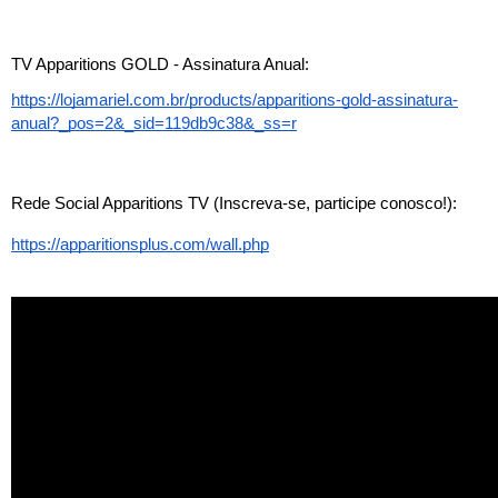
TV Apparitions GOLD - Assinatura Anual
:
https://lojamariel.com.br/products/apparitions-gold-assinatura-
anual?_pos=2&_sid=119db9c38&_ss=r
Rede Social Apparitions TV (Inscreva-se, participe conosco!):
https://apparitionsplus.com/wall.php