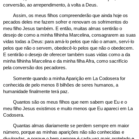
conversão, ao arrependimento, à volta a Deus.
Assim, os meus filhos compreenderão que ainda hoje os 
pecados deles me fazem sofrer e renovam os sofrimentos do 
meu filho Jesus também. E então, muitas almas sentirão o 
desejo de como a minha filhinha Marcelina, consagrarem as suas 
vidas todas a Deus: para amá-lo pelos que não o amam, serví-lo 
pelos que não o servem, obedecê-lo pelos que não o obedecem. 
E sentirão o desejo de oferecer também suas vidas como a da 
minha filhinha Marcelina e da minha filha Afra, como sacrifício 
pela conversão dos pecadores. 
Somente quando a minha Aparição em La Codosera for 
conhecida de pelo menos 8 bilhões de seres humanos, a 
humanidade finalmente terá paz. 
Quantos são os meus filhos que nem sabem que Eu e o 
meu filho Jesus existimos e muito menos que Eu apareci em La 
Codosera.
Quantas almas diariamente se perdem sempre em maior 
número, porque as minhas aparições não são conhecidas e 
divulgadas, e porque o bem sempre é cada vez mais protelado e 