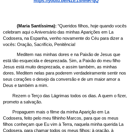
https://youtu.be/NZE1SnmR-qQ
(Maria Santíssima):
 “Queridos filhos, hoje quando vocês 
celebram aqui o Aniversário das minhas Aparições em La 
Codosera, na Espanha, venho novamente do Céu para dizer a 
vocês: Oração, Sacrifício, Penitência! 
Meditem nas minhas dores e na Paixão de Jesus que 
está tão esquecida e desprezada. Sim, a Paixão do meu filho 
Jesus está muito desprezada, e assim também, as minhas 
dores. Meditem nelas para poderem verdadeiramente sentir nos 
seus corações o desejo da conversão e de um maior amor a 
Deus e também a mim.
Rezem o Terço das Lágrimas todos os dias. A quem o fizer, 
prometo a salvação.
Propaguem mais o filme da minha Aparição em La 
Codosera, feito pelo meu filhinho Marcos, para que os meus 
filhos conheçam que Eu vim à Terra, naquela minha querida La 
Codosera, para chamar todos os meus filhos: à oração, à 