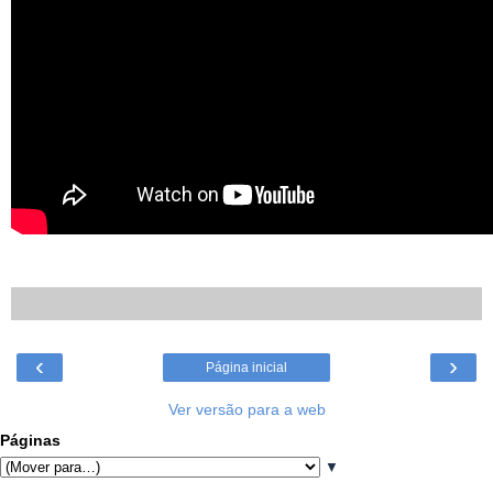
‹
›
Página inicial
Ver versão para a web
Páginas
▼