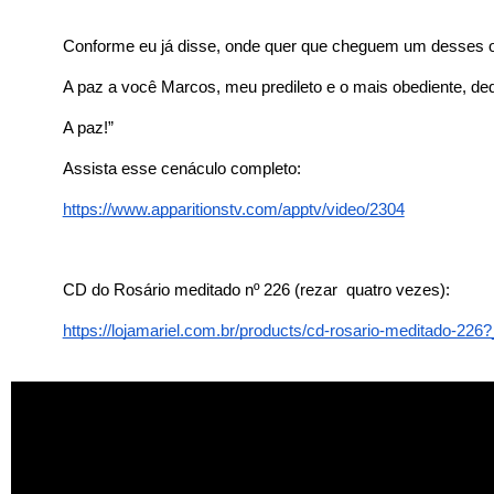
Conforme eu já disse, onde quer que cheguem um desses ob
A paz a você Marcos, meu predileto e o mais obediente, ded
A paz!”
Assista esse cenáculo completo:
https://www.apparitionstv.com/apptv/video/2304
CD do Rosário meditado nº 226 (rezar  quatro vezes):
https://lojamariel.com.br/products/cd-rosario-meditado-2