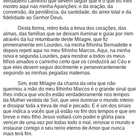
verdadeiro caminho que devem seguir que é o que eu lhes
mostro aqui nas minha Aparições: o da oração, da
conversão, da penitência, da santidade, do amor total e da
fidelidade ao Senhor Deus.
Desta forma, retiro toda a treva dos corações, das
almas, das famílias que se deixam iluminar e guiar por mim
através da luz retumbante deste Milagre, que fiz
primeiramente em Lourdes, na minha filhinha Bernadette e
depois repeti aqui no meu filhinho Marcos. Aqui, na minha
nova e segunda Lourdes, para mostrar a todos os meus
filhos amados o caminho certo que os conduzirá ao Céu e
que eles devem seguir docilmente e perseverantemente
seguindo as minhas pegadas maternas.
Sim, este Milagre da chama da vela que não
queimou a mão do meu filhinho Marcos é o grande sinal que
lhes indica que vocês estão verdadeiramente nos tempos
da Mulher vestida de Sol, que veio iluminar o mundo inteiro
e dissipar toda a treva de mal e pecado. E é um dos sinais
que indica a vocês que já estão no fim dos tempos e que em
breve o meu filho Jesus voltará com poder e glória para
vencer de uma vez por todas todo o mal, renovar o mundo e
instaurar comigo o seu reino eterno de Amor que nunca
mais terá fim.