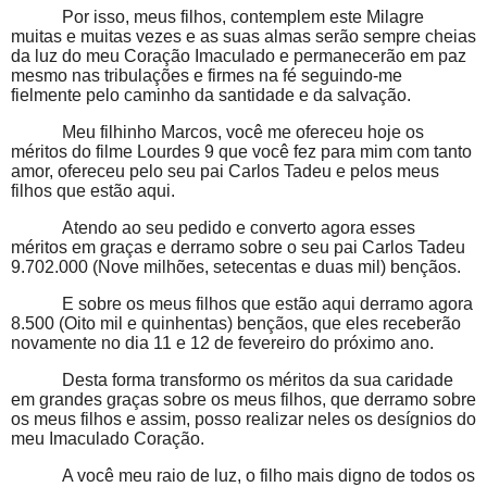
Por isso, meus filhos, contemplem este Milagre
muitas e muitas vezes e as suas almas serão sempre cheias
da luz do meu Coração Imaculado e permanecerão em paz
mesmo nas tribulações e firmes na fé seguindo-me
fielmente pelo caminho da santidade e da salvação.
Meu filhinho Marcos, você me ofereceu hoje os
méritos do filme Lourdes 9 que você fez para mim com tanto
amor, ofereceu pelo seu pai Carlos Tadeu e pelos meus
filhos que estão aqui.
Atendo ao seu pedido e converto agora esses
méritos em graças e derramo sobre o seu pai Carlos Tadeu
9.702.000 (Nove milhões, setecentas e duas mil) bençãos.
E sobre os meus filhos que estão aqui derramo agora
8.500 (Oito mil e quinhentas) bençãos, que eles receberão
novamente no dia 11 e 12 de fevereiro do próximo ano.
Desta forma transformo os méritos da sua caridade
em grandes graças sobre os meus filhos, que derramo sobre
os meus filhos e assim, posso realizar neles os desígnios do
meu Imaculado Coração.
A você meu raio de luz, o filho mais digno de todos os