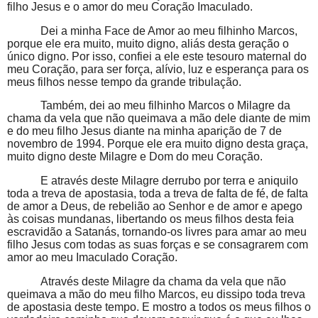
filho Jesus e o amor do meu Coração Imaculado.
Dei a minha Face de Amor ao meu filhinho Marcos,
porque ele era muito, muito digno, aliás desta geração o
único digno. Por isso, confiei a ele este tesouro maternal do
meu Coração, para ser força, alívio, luz e esperança para os
meus filhos nesse tempo da grande tribulação.
Também, dei ao meu filhinho Marcos o Milagre da
chama da vela que não queimava a mão dele diante de mim
e do meu filho Jesus diante na minha aparição de 7 de
novembro de 1994. Porque ele era muito digno desta graça,
muito digno deste Milagre e Dom do meu Coração.
E através deste Milagre derrubo por terra e aniquilo
toda a treva de apostasia, toda a treva de falta de fé, de falta
de amor a Deus, de rebelião ao Senhor e de amor e apego
às coisas mundanas, libertando os meus filhos desta feia
escravidão a Satanás, tornando-os livres para amar ao meu
filho Jesus com todas as suas forças e se consagrarem com
amor ao meu Imaculado Coração.
Através deste Milagre da chama da vela que não
queimava a mão do meu filho Marcos, eu dissipo toda treva
de apostasia deste tempo. E mostro a todos os meus filhos o