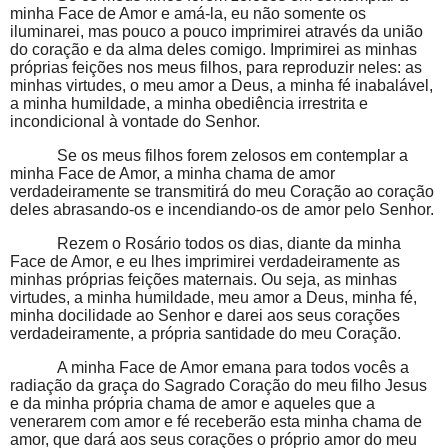
minha Face de Amor e amá-la, eu não somente os
iluminarei, mas pouco a pouco imprimirei através da união
do coração e da alma deles comigo. Imprimirei as minhas
próprias feições nos meus filhos, para reproduzir neles: as
minhas virtudes, o meu amor a Deus, a minha fé inabalável,
a minha humildade, a minha obediência irrestrita e
incondicional à vontade do Senhor.
Se os meus filhos forem zelosos em contemplar a
minha Face de Amor, a minha chama de amor
verdadeiramente se transmitirá do meu Coração ao coração
deles abrasando-os e incendiando-os de amor pelo Senhor.
Rezem o Rosário todos os dias, diante da minha
Face de Amor, e eu lhes imprimirei verdadeiramente as
minhas próprias feições maternais. Ou seja, as minhas
virtudes, a minha humildade, meu amor a Deus, minha fé,
minha docilidade ao Senhor e darei aos seus corações
verdadeiramente, a própria santidade do meu Coração.
A minha Face de Amor emana para todos vocês a
radiação da graça do Sagrado Coração do meu filho Jesus
e da minha própria chama de amor e aqueles que a
venerarem com amor e fé receberão esta minha chama de
amor, que dará aos seus corações o próprio amor do meu