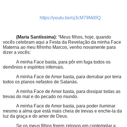
https://youtu.be/oj3cM79Md0Q
(Maria Santíssima):
“Meus filhos, hoje, quando
vocês celebram aqui a Festa da Revelação da minha Face
Materna ao meu filhinho Marcos, venho novamente para
dizer a vocês:
A minha Face basta, para pôr em fuga todos os
demônios e espíritos infernais.
A minha Face de Amor basta, para derrubar por terra
todos os planos nefastos de Satanás.
A minha Face de Amor basta, para dissipar todas as
trevas do mal e do pecado no mundo.
A minha Face de Amor basta, para poder iluminar
mesmo a alma que está mais cheia de trevas e enche-la da
luz da graça e do amor de Deus.
Se os meus filhos forem zelosos em contemplar a