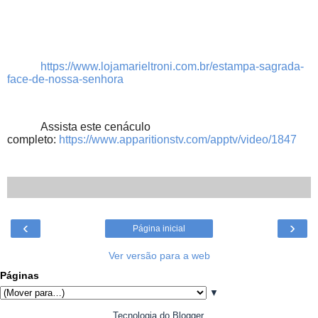
https://www.lojamarieltroni.com.br/estampa-sagrada-
face-de-nossa-senhora
Assista este cenáculo
completo:
https://www.apparitionstv.com/apptv/video/1847
‹
›
Página inicial
Ver versão para a web
Páginas
▼
Tecnologia do
Blogger
.