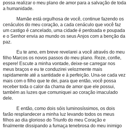
possa realizar o meu plano de amor para a salvação de toda
a humanidade.
Mamãe está orgulhosa de você, continue fazendo os
cenáculos do meu coração, a cada cenáculo que você faz
um castigo é cancelado, uma cidade é perdoada e poupada
e o Senhor envia ao mundo os seus Anjos com a benção da
paz.
Eu te amo, em breve revelarei a você através do meu
filho Marcos os novos passos do meu plano. Reze, confie,
espere! Escute a minha vontade, deixe-se carregar nos
meus braços e eu te conduzirei velozmente mais
rapidamente até a santidade e à perfeição. Una-se cada vez
mais com o filho que te dei, para que então, você possa
receber toda o calor da chama de amor que ele possui,
também as luzes que comuniquei ao coração imaculado
dele.
E então, como dois sóis luminosíssimos, os dois
farão resplandecer a minha luz levando todos os meus
filhos ao dia glorioso do Triunfo do meu Coração e
finalmente dissipando a fumaça tenebrosa do meu inimigo