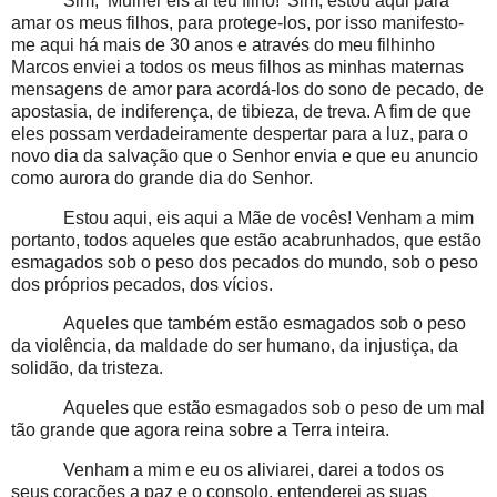
Sim, ‘Mulher eis aí teu filho!’ Sim, estou aqui para
amar os meus filhos, para protege-los, por isso manifesto-
me aqui há mais de 30 anos e através do meu filhinho
Marcos enviei a todos os meus filhos as minhas maternas
mensagens de amor para acordá-los do sono de pecado, de
apostasia, de indiferença, de tibieza, de treva. A fim de que
eles possam verdadeiramente despertar para a luz, para o
novo dia da salvação que o Senhor envia e que eu anuncio
como aurora do grande dia do Senhor.
Estou aqui, eis aqui a Mãe de vocês! Venham a mim
portanto, todos aqueles que estão acabrunhados, que estão
esmagados sob o peso dos pecados do mundo, sob o peso
dos próprios pecados, dos vícios.
Aqueles que também estão esmagados sob o peso
da violência, da maldade do ser humano, da injustiça, da
solidão, da tristeza.
Aqueles que estão esmagados sob o peso de um mal
tão grande que agora reina sobre a Terra inteira.
Venham a mim e eu os aliviarei, darei a todos os
seus corações a paz e o consolo, entenderei as suas