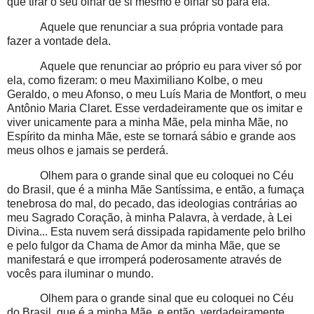
que tirar o seu olhar de si mesmo e olhar só para ela.
Aquele que renunciar a sua própria vontade para
fazer a vontade dela.
Aquele que renunciar ao próprio eu para viver só por
ela, como fizeram: o meu Maximiliano Kolbe, o meu
Geraldo, o meu Afonso, o meu Luís Maria de Montfort, o meu
Antônio Maria Claret. Esse verdadeiramente que os imitar e
viver unicamente para a minha Mãe, pela minha Mãe, no
Espírito da minha Mãe, este se tornará sábio e grande aos
meus olhos e jamais se perderá.
Olhem para o grande sinal que eu coloquei no Céu
do Brasil, que é a minha Mãe Santíssima, e então, a fumaça
tenebrosa do mal, do pecado, das ideologias contrárias ao
meu Sagrado Coração, à minha Palavra, à verdade, à Lei
Divina... Esta nuvem será dissipada rapidamente pelo brilho
e pelo fulgor da Chama de Amor da minha Mãe, que se
manifestará e que irromperá poderosamente através de
vocês para iluminar o mundo.
Olhem para o grande sinal que eu coloquei no Céu
do Brasil, que é a minha Mãe, e então, verdadeiramente