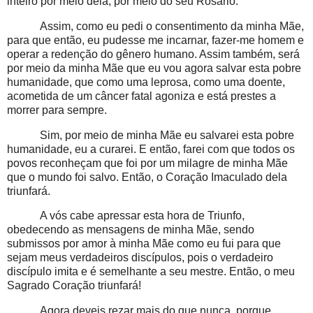
inteiro por meio dela, por meio do seu Rosário.
Assim, como eu pedi o consentimento da minha Mãe,
para que então, eu pudesse me incarnar, fazer-me homem e
operar a redenção do gênero humano. Assim também, será
por meio da minha Mãe que eu vou agora salvar esta pobre
humanidade, que como uma leprosa, como uma doente,
acometida de um câncer fatal agoniza e está prestes a
morrer para sempre.
Sim, por meio de minha Mãe eu salvarei esta pobre
humanidade, eu a curarei. E então, farei com que todos os
povos reconheçam que foi por um milagre de minha Mãe
que o mundo foi salvo. Então, o Coração Imaculado dela
triunfará.
A vós cabe apressar esta hora de Triunfo,
obedecendo as mensagens de minha Mãe, sendo
submissos por amor à minha Mãe como eu fui para que
sejam meus verdadeiros discípulos, pois o verdadeiro
discípulo imita e é semelhante a seu mestre. Então, o meu
Sagrado Coração triunfará!
Agora deveis rezar mais do que nunca, porque