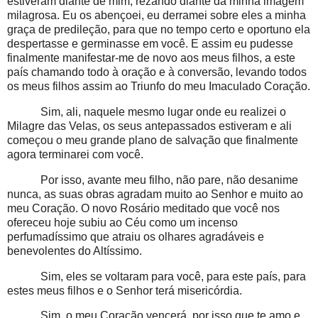
estiveram diante de mim, rezando diante da minha imagem
milagrosa. Eu os abençoei, eu derramei sobre eles a minha
graça de predileção, para que no tempo certo e oportuno ela
despertasse e germinasse em você. E assim eu pudesse
finalmente manifestar-me de novo aos meus filhos, a este
país chamando todo à oração e à conversão, levando todos
os meus filhos assim ao Triunfo do meu Imaculado Coração.
Sim, ali, naquele mesmo lugar onde eu realizei o
Milagre das Velas, os seus antepassados estiveram e ali
começou o meu grande plano de salvação que finalmente
agora terminarei com você.
Por isso, avante meu filho, não pare, não desanime
nunca, as suas obras agradam muito ao Senhor e muito ao
meu Coração. O novo Rosário meditado que você nos
ofereceu hoje subiu ao Céu como um incenso
perfumadíssimo que atraiu os olhares agradáveis e
benevolentes do Altíssimo.
Sim, eles se voltaram para você, para este país, para
estes meus filhos e o Senhor terá misericórdia.
Sim, o meu Coração vencerá, por isso que te amo e