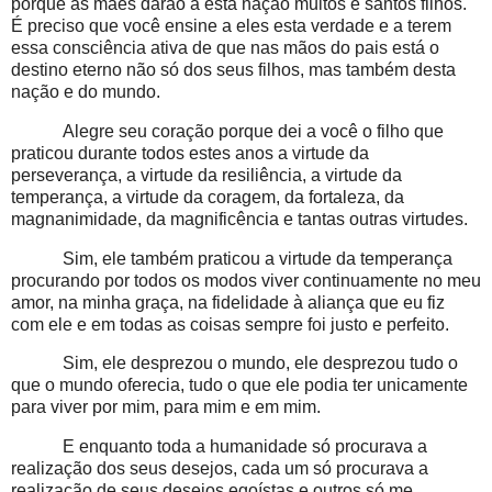
porque as mães darão a esta nação muitos e santos filhos.
É preciso que você ensine a eles esta verdade e a terem
essa consciência ativa de que nas mãos do pais está o
destino eterno não só dos seus filhos, mas também desta
nação e do mundo.
Alegre seu coração porque dei a você o filho que
praticou durante todos estes anos a virtude da
perseverança, a virtude da resiliência, a virtude da
temperança, a virtude da coragem, da fortaleza, da
magnanimidade, da magnificência e tantas outras virtudes.
Sim, ele também praticou a virtude da temperança
procurando por todos os modos viver continuamente no meu
amor, na minha graça, na fidelidade à aliança que eu fiz
com ele e em todas as coisas sempre foi justo e perfeito.
Sim, ele desprezou o mundo, ele desprezou tudo o
que o mundo oferecia, tudo o que ele podia ter unicamente
para viver por mim, para mim e em mim.
E enquanto toda a humanidade só procurava a
realização dos seus desejos, cada um só procurava a
realização de seus desejos egoístas e outros só me