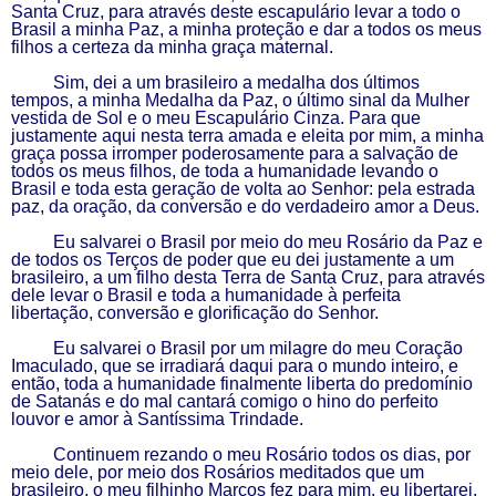
Santa
C
ruz, para através deste escapulário levar a todo o
Brasil a minha Paz,
a minha proteção e dar a todos os meus
filhos a certeza da minha graça maternal.
Sim, dei a um brasileiro a medalha dos últimos
tempos, a minha Medalha da Paz, o último sinal da Mulher
vestida de Sol e o meu Escapulário Cinza.
P
ara que
justamente aqui nesta terra amada e eleita por mim, a minha
graça possa irromper poderosamente para a salvação de
todos os meus filhos, de toda a humanidade levando o
Brasil e toda esta geração de volta ao Senhor: pela estrada
paz, da oração, da conversão e do verdadeiro amor a Deus.
Eu salvarei o Brasil por meio do meu Rosário da Paz e
de todos os Terços de poder que eu dei justamente a um
brasileiro, a um filho desta Terra de Santa Cruz, para através
dele levar o Brasil e toda a humanidade à perfeita
libertação, conversão e glorificação do Senhor.
Eu salvarei o Brasil por um milagre do
meu
Coração
Imaculado, que se irradiará daqui para o mundo inteiro, e
então, toda a humanidade finalmente liberta do predomínio
de Satanás e do mal cantará comigo o hino do perfeito
louvor e amor à Santíssima Trindade.
Continuem rezando o meu Rosário todos os dias, por
meio dele, por meio dos Rosários meditados que um
brasileiro, o meu filhinho Marcos fez para mim, eu libertarei,