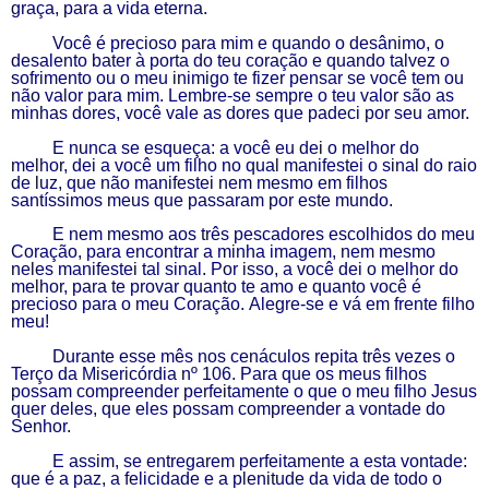
graça, para a vida eterna.
Você é precioso para mim e quando o desânimo, o
desalento bater à porta do teu coração e quando talvez o
sofrimento
ou o meu
inimigo te fizer pensar se você tem ou
não valor para mim. Lembre-se sempre o teu valor são as
minhas dores, você vale as dores que padeci por seu amor.
E nunca se esqueça: a você eu dei o melhor do
melhor, dei a você um filho
n
o qual manifestei o sinal do raio
de luz, que não manifestei nem mesmo em filhos
santíssimos meus que passaram por este mundo.
E nem mesmo aos três pescadores escolhidos
do meu
Coração,
para encontrar a minha imagem, nem mesmo
neles manifestei tal sinal. Por isso, a você dei o melhor do
melhor, para te provar quanto te amo e quanto você é
precioso
para
o meu Coração.
Alegre-se e vá em frente filho
meu!
Durante esse mês nos cenáculos repita três vezes o
Terço da Misericórdia nº 106.
P
ara que os meus filhos
possam compreender perfeitamente o que o me
u filho Jesus
quer deles, que eles possam compreender a vontade do
Senhor.
E assim, se entregarem perfeitamente a esta vontade:
que é a paz, a felicidade e a plenitude da vida de todo o