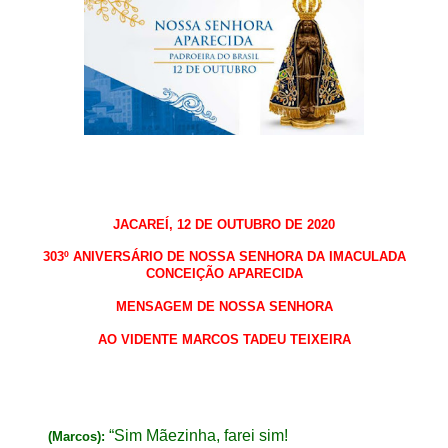
JACAREÍ,
1
2
DE
OUTU
BRO
DE 2020
303º ANIVERSÁRIO DE NOSSA SENHORA DA IMACULADA
CONCEIÇÃO APARECIDA
MENSAGEM
D
E NOSSA SENHORA
AO VIDENTE MARCOS TADEU TEIXEIRA
“Sim
Mãezinha
, farei s
im
!
(Marcos):