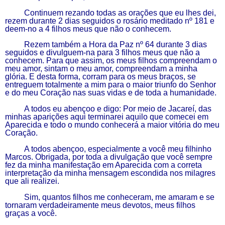
Continuem rezando todas as orações que eu
lhes
dei,
rezem durante 2 dias seguidos o rosário meditado nº 181 e
deem-no a 4 filhos
meus
que não o conhecem.
Rezem também a Hora da Paz nº 64 durante 3 dias
seguidos e divulguem-na para 3 filhos meus que não a
conhecem. Para que assim, os meus filhos compreendam o
meu amor, sintam o meu amor, compreendam a minha
glória.
E
desta forma, corram para os meus braços, se
entreguem totalmente a mim para o maior triunfo do
S
enhor
e do meu Coração nas suas vidas e de toda a humanidade.
A todos eu abençoo e digo: Por meio de Jacareí, das
minhas
a
parições aqui terminarei aquilo que comecei em
Aparecida e todo o mundo conhecerá a maior vitória do meu
Coração.
A todos abençoo,
especialmente a você meu filhinho
Marcos.
O
brigada, por toda a divulgação que você sempre
fez da minha manifestação em Aparecida com a correta
interpretação da minha mensagem escondida nos milagres
que ali realizei.
Sim, quantos filhos me conheceram, me amaram e se
tornaram verdadeiramente meus devotos, meus filhos
graças a você.