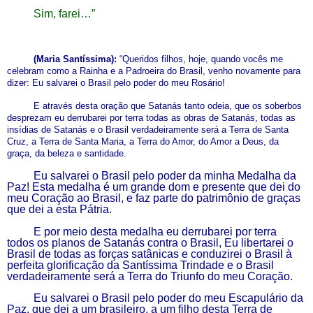
Sim, farei…”
(Maria Santíssima):
“
Queridos filhos, hoje, quando vocês me
celebram como a
R
ainha e a
P
adroeira do Brasil, venho novamente para
dizer: Eu salvarei o Brasil pelo poder do meu Rosário!
E através desta oração que Satanás tanto odeia, que os soberbos
desprezam eu derrubarei por terra todas as obras de Satanás, todas as
insídias de Satanás e o Brasil verdadeiramente
será a Terra de Santa
Cruz, a Terra de Santa Maria, a Terra do Amor, do Amor a Deus, da
graça, da beleza e santidade.
Eu salvarei o Brasil pelo poder da minha Medalha da
Paz! Esta medalha é um grande dom e presente que dei do
meu Coração ao Brasil, e faz parte do patrimônio de graças
que dei a esta Pátria.
E por meio desta medalha eu derrubarei por terra
todos os planos de Satanás contra o Brasil, Eu libertarei o
Brasil de todas as forças satânicas e conduzirei o Brasil à
perfeita glorificação da Santíssima Trindade e o Brasil
verdadeiramente será a Terra do Triunfo do meu Coração.
Eu salvarei o Brasil pelo poder do meu Escapulário da
Paz, que dei a um brasileiro, a um filho desta Terra de