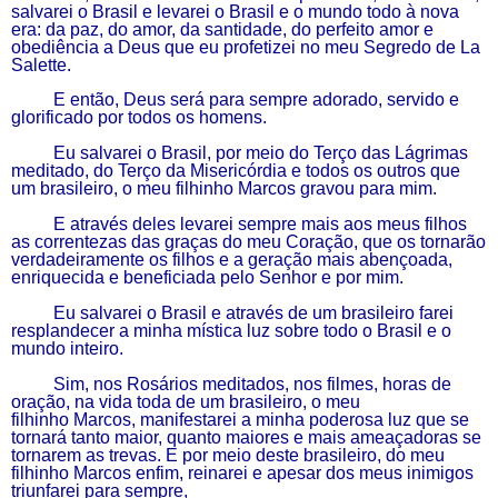
salvarei o Brasil e levarei o Brasil e o mundo todo à nova
era: da paz, do amor, da santidade, do perfeito amor
e
obediência a Deus
que eu profetizei
no meu Segredo de La
Salette.
E então, Deus será para sempre adorado, servido e
glorificado por todos os homens.
Eu salvarei o Brasil, por meio do Terço das Lágrimas
meditado, do Terço da
M
isericórdia e todos os outros que
um brasileiro, o meu filhinho Marcos gravou para mim.
E através deles levarei sempre mais
a
os meus filhos
as correntezas das graças do meu Coração, que os tornarão
verdadeiramente os filhos e a geração mais abençoada,
enriquecida
e beneficiada
pelo Senhor e por mim.
Eu salvarei o Brasil e através de um brasileiro farei
resplandecer a minha mística luz sobre
todo
o Brasil e o
mundo inteiro.
Sim, nos Rosários meditados, nos filmes, horas de
oração, na vida toda de um brasileiro,
o meu
filhinho
M
arcos, manifestarei a minha poderosa luz que se
tornará tanto maior, quanto maiores e mais ameaçadoras se
tornarem as trevas. E por meio deste brasileiro, do meu
filhinho Marcos
enfim,
reinarei e apesar dos meus inimigos
triunfarei para sempre,