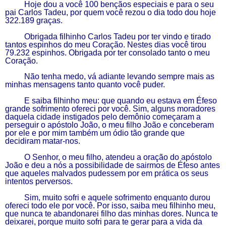
Hoje dou a você 100 bençãos especiais e para o seu
pai Carlos Tadeu, por quem você rezou o dia todo dou hoje
322.189 graças.
Obrigada filhinho Carlos Tadeu por ter vindo e tirado
tantos espinhos do meu Coração. Nestes dias você tirou
79.232 espinhos. Obrigada por ter consolado tanto o meu
Coração.
Não tenha medo, vá adiante levando sempre
mais
as
minhas mensagens tanto quanto você puder.
E saiba filhinho meu:
q
ue quando eu estava em Éfeso
grande sofrimento ofereci por você. Sim, alguns moradores
daquela cidade instigados pelo demônio começaram a
perseguir o apóstolo João, o meu filho João e conceberam
por ele e por mim também um ódio tão grande que
decidiram matar-nos.
O Senhor, o meu filho, atendeu
a
oração do apóstolo
João e deu a nós a possibilidade de sairmos de Éfeso antes
que aqueles malvados pudessem por em prática os seus
intentos perversos.
Sim, muito sofri e aquele sofrimento enquanto durou
ofereci todo ele por você. Por isso, saiba meu filhinho meu,
que nunca te abandonarei filho das minhas dores. Nunca te
deixarei, porque muito sofri para te gerar para a vida da