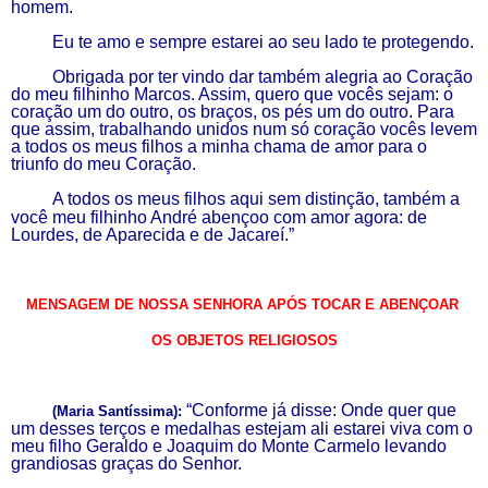
homem.
Eu te amo e sempre estarei ao seu lado te protegendo.
Obrigada por ter vindo dar também alegria ao Coração
do meu filhinho Marcos. Assim, quero que vocês sejam: o
coração um do outro, os braços, os pés um do outro.
P
ara
que assim, trabalhando unidos num só coração vocês levem
a todos os meus filhos a minha chama de amor para o
triunfo do meu Coração.
A todos os meus filhos
aqui sem distinção, também a
você meu filhinho André abençoo com amor
agora
: de
Lourdes, de Aparecida e de Jacareí.”
MENSAGEM DE NOSSA SENHORA APÓS TOCAR E ABENÇOAR
OS OBJETOS RELIGIOSOS
“
Conforme já disse:
O
nde quer que
(
M
aria Santíssima
):
um desses terços e medalhas estejam ali estarei viva com o
meu filho Geraldo e Joaquim do Monte Carmelo levando
grandiosas graças do Senhor.