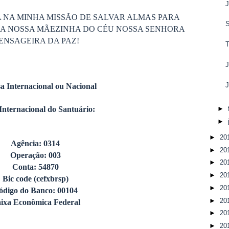
J
 NA MINHA MISSÃO DE SALVAR ALMAS PARA
DA NOSSA MÃEZINHA DO CÉU NOSSA SENHORA
ENSAGEIRA DA PAZ!
J
J
a Internacional ou Nacional
►
Internacional do Santuário:
►
►
20
Agência: 0314
►
20
Operação: 003
►
20
Conta: 54870
►
20
Bic code (cefxbrsp)
►
20
ódigo do Banco: 00104
►
20
ixa Econômica Federal
►
20
►
20