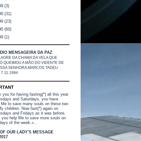
09
(3)
00
(31)
99
(23)
90
(60)
89
(1)
DIO MENSAGEIRA DA PAZ
LAGRE DA CHAMA DA VELA QUE
O QUEIMOU A MÃO DO VIDENTE DE
SSA SENHORA MARCOS TADEU
 7.11.1994
RTANT
you for having fasting(*) all this year
sdays and Saturdays, you have
 Me to save many souls on these two
y children. Now fast(*) again on
days and Fridays as it was before,
t you help Me to save more souls on
days of the week.»...
 OF OUR LADY'S MESSAGE
2017