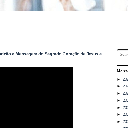
Aparição e Mensagem do Sagrado Coração de Jesus e
Mensa
►
20
►
20
►
20
►
20
►
20
►
20
►
20