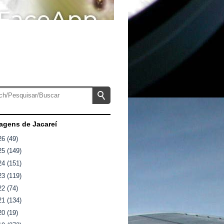
gens de Jacareí
26
(49)
25
(149)
24
(151)
23
(119)
22
(74)
21
(134)
20
(19)