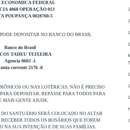
A ECONOMICA FEDERAL
IA 4068 OPERAÇÃO 013
J
A POUPANÇA 0028760-5
J
1
 PODE DEPOSITAR NO BANCO DO BRASIL
1
Banco do Brasil
COS TADEU TEIXEIRA
Agencia 0683 -1
onta corrente 2176 -8
1
J
RÔNICOS OU NAS LOTÉRICAS. NÃO É PRECISO
PARA DEPOSITAR. REPASSE PARA TODOS PARA
1
 MAIS GENTE AJUDE.
H
S DO SANTUÁRIO SERÁ COLOCADO NO ALTAR
 RECEBER TODOS OS ROSÁRIOS QUE FOREM
J
 NA SUA INTENÇÃO E DE SUAS FAMÍLIAS.