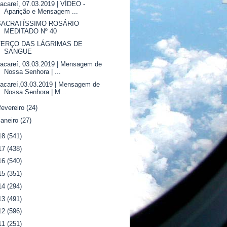
acareí, 07.03.2019 | VÍDEO -
Aparição e Mensagem ...
SACRATÍSSIMO ROSÁRIO
MEDITADO Nº 40
TERÇO DAS LÁGRIMAS DE
SANGUE
acareí, 03.03.2019 | Mensagem de
Nossa Senhora | ...
acareí,03.03.2019 | Mensagem de
Nossa Senhora | M...
fevereiro
(24)
janeiro
(27)
18
(541)
17
(438)
16
(540)
15
(351)
14
(294)
13
(491)
12
(596)
11
(251)