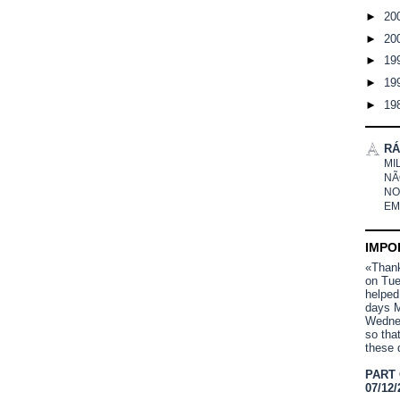
►
20
►
20
►
19
►
19
►
19
RÁ
MI
NÃ
NO
EM
IMPO
«Thank 
on Tue
helped
days M
Wednes
so tha
these 
PART
07/12/