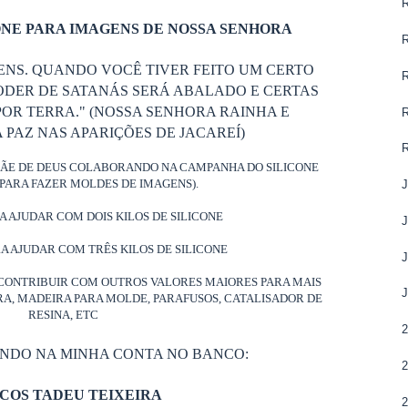
NE PARA IMAGENS DE NOSSA SENHORA
ENS. QUANDO VOCÊ TIVER FEITO UM CERTO
ODER DE SATANÁS SERÁ ABALADO E CERTAS
OR TERRA." (NOSSA SENHORA RAINHA E
PAZ NAS APARIÇÕES DE JACAREÍ)
MÃE DE DEUS COLABORANDO NA CAMPANHA DO SILICONE
PARA FAZER MOLDES DE IMAGENS).
J
RA AJUDAR COM DOIS KILOS DE SILICONE
J
RA AJUDAR COM TRÊS KILOS DE SILICONE
J
CONTRIBUIR COM OUTROS VALORES MAIORES PARA MAIS
J
ORA, MADEIRA PARA MOLDE, PARAFUSOS, CATALISADOR DE
RESINA, ETC
2
ANDO NA MINHA CONTA NO BANCO:
2
COS TADEU TEIXEIRA
2