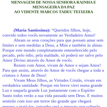
MENSAGEM DE NOSSA SENHORA RAINHA E
MENSAGEIRA DA PAZ
AO VIDENTE MARCOS TADEU TEIXEIRA
(Maria Santíssima):
“Queridos filhos, hoje,
convido todos vocês novamente ao Verdadeiro Amor!
Abram os seus corações para que possam amar sem
limites e sem medidas a Deus, a Mim e também às almas.
Porque este mundo completamente entenebrecido pelo
pecado, pelo ódio, pela maldade, só poderá ser salvo pelo
Amor Divino através do Amor de vocês.
Rezem com Amor, vivam de Amor e sejam Amor!
Para que assim, através do Amor de vocês chegue a toda a
criatura o Amor de Deus!
Vivam Meus filhos, as Virtudes Cristãs, vivam em
verdadeira santidade. Porque em breve virei numa grande
Luz e naquela grande Luz juntamente com o Espírito
Santo todos verão a sua vida passada sem Deus.
E muitos
sentirão com isso um terror tão grande que chegará
mesmo a matá-los, tamanho será o impacto que sofrerão.