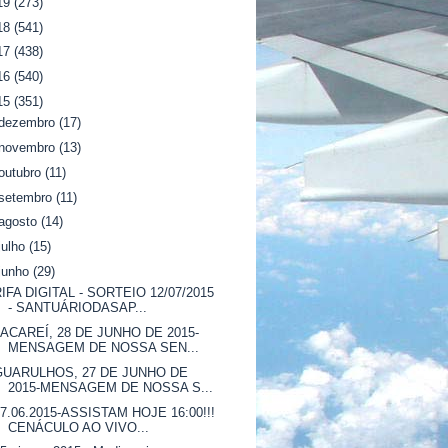
19
(273)
18
(541)
17
(438)
16
(540)
15
(351)
dezembro
(17)
novembro
(13)
outubro
(11)
setembro
(11)
agosto
(14)
julho
(15)
junho
(29)
RIFA DIGITAL - SORTEIO 12/07/2015
- SANTUÁRIODASAP...
JACAREÍ, 28 DE JUNHO DE 2015-
MENSAGEM DE NOSSA SEN...
GUARULHOS, 27 DE JUNHO DE
2015-MENSAGEM DE NOSSA S...
27.06.2015-ASSISTAM HOJE 16:00!!!
CENÁCULO AO VIVO...