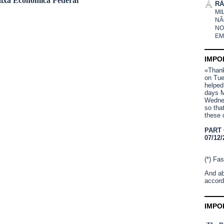
ixa Econômica Federal
RÁ
MI
NÃ
NO
EM
IMPO
«Thank 
on Tue
helped
days M
Wednes
so tha
these 
PART
07/12/
(*) Fas
And ab
accord
IMPO