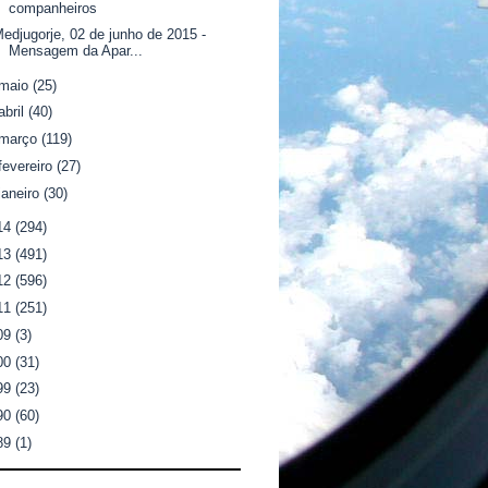
companheiros
edjugorje, 02 de junho de 2015 -
Mensagem da Apar...
maio
(25)
abril
(40)
março
(119)
fevereiro
(27)
janeiro
(30)
14
(294)
13
(491)
12
(596)
11
(251)
09
(3)
00
(31)
99
(23)
90
(60)
89
(1)