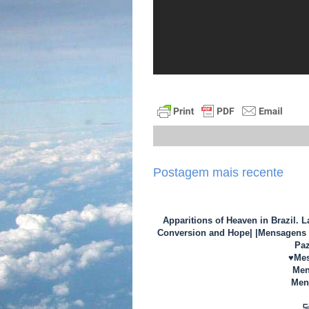
Postagem mais recente
Apparitions of Heaven in Brazil. 
Conversion and Hope| |Mensagens d
Paz
♥Mes
Men
Mens