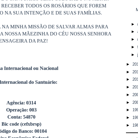
 RECEBER TODOS OS ROSÁRIOS QUE FOREM
M
 NA SUA INTENÇÃO E DE SUAS FAMÍLIAS.
►
 NA MINHA MISSÃO DE SALVAR ALMAS PARA
►
DA NOSSA MÃEZINHA DO CÉU NOSSA SENHORA
►
ENSAGEIRA DA PAZ!
►
►
►
20
a Internacional ou Nacional
►
20
►
20
Internacional do Santuário:
►
20
►
20
►
20
Agência: 0314
Operação: 003
►
19
Conta: 54870
►
19
Bic code (cefxbrsp)
►
19
ódigo do Banco: 00104