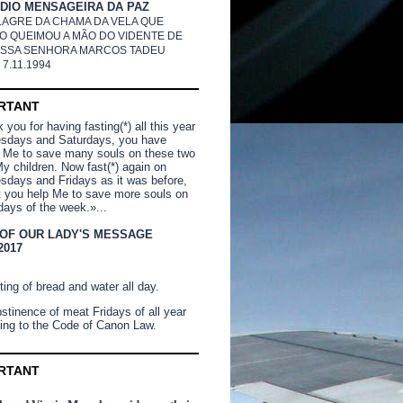
DIO MENSAGEIRA DA PAZ
LAGRE DA CHAMA DA VELA QUE
O QUEIMOU A MÃO DO VIDENTE DE
SSA SENHORA MARCOS TADEU
 7.11.1994
RTANT
you for having fasting(*) all this year
sdays and Saturdays, you have
 Me to save many souls on these two
y children. Now fast(*) again on
days and Fridays as it was before,
t you help Me to save more souls on
days of the week.»...
 OF OUR LADY'S MESSAGE
2017
ting of bread and water all day.
stinence of meat Fridays of all year
ing to the Code of Canon Law.
RTANT