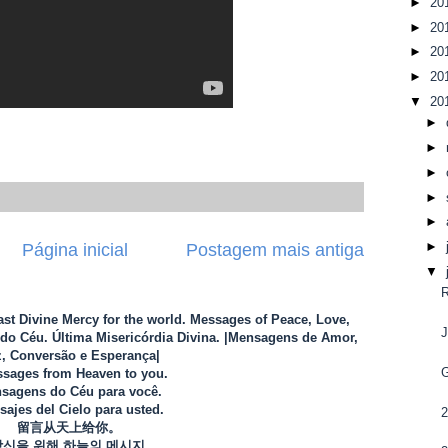
►
20
►
20
►
20
►
20
▼
20
►
►
►
►
►
►
Página inicial
Postagem mais antiga
▼
Last Divine Mercy for the world. Messages of Peace, Love,
o Céu. Última Misericórdia Divina. |Mensagens de Amor,
, Conversão e Esperança|
sages from Heaven to you.
sagens do Céu para você.
ajes del Cielo para usted.
留言从天上给你。
당신을 위해 하늘의 메시지.