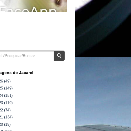
gens de Jacareí
26
(49)
25
(149)
24
(151)
23
(119)
22
(74)
21
(134)
20
(19)