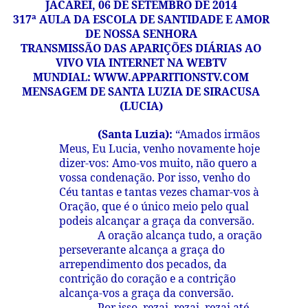
JACAREÍ, 06 DE SETEMBRO DE 2014
317ª AULA DA ESCOLA DE SANTIDADE E AMOR
DE NOSSA SENHORA
TRANSMISSÃO DAS APARIÇÕES DIÁRIAS AO
VIVO VIA INTERNET NA WEBTV
MUNDIAL:
WWW.APPARITIONSTV.COM
MENSAGEM DE SANTA LUZIA DE SIRACUSA
(LUCIA)
(Santa Luzia):
“Amados irmãos
Meus, Eu Lucia, venho novamente hoje
dizer-vos: Amo-vos muito, não quero a
vossa condenação. Por isso, venho do
Céu tantas e tantas vezes chamar-vos à
Oração, que é o único meio pelo qual
podeis alcançar a graça da conversão.
A oração alcança tudo, a oração
perseverante alcança a graça do
arrependimento dos pecados, da
contrição do coração e a contrição
alcança-vos a graça da conversão.
Por isso, rezai, rezai, rezai até